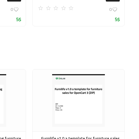
0
0
5
$
5
$
Furnilife v1.0 a template for furniture sales