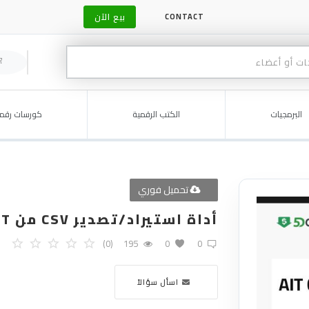
بيع الآن
CONTACT
البرمجيات
الكتب الرقمية
كورسات رقمي
تحميل فوري
أداة استيراد/تصدير CSV من AIT - الإصدار 3.0.4
(0)
195
0
0
اسأل سؤالاً