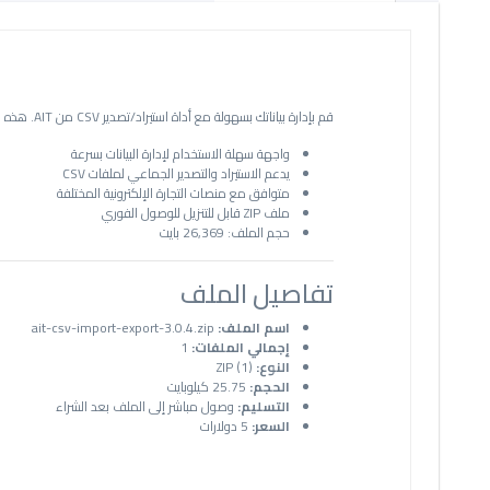
قم بإدارة بياناتك بسهولة مع أداة استيراد/تصدير CSV من AIT. هذه الأداة القوية تبسط عملية نقل البيانات إلى ومن سوقك الرقمي. مثالية للشركات التي تتطلع إلى تحسين عملياتها.
واجهة سهلة الاستخدام لإدارة البيانات بسرعة
يدعم الاستيراد والتصدير الجماعي لملفات CSV
متوافق مع منصات التجارة الإلكترونية المختلفة
ملف ZIP قابل للتنزيل للوصول الفوري
حجم الملف: 26,369 بايت
تفاصيل الملف
اسم الملف:
ait-csv-import-export-3.0.4.zip
إجمالي الملفات:
1
النوع:
ZIP (1)
الحجم:
25.75 كيلوبايت
التسليم:
وصول مباشر إلى الملف بعد الشراء
السعر:
5 دولارات