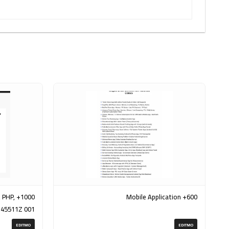
, PHP,
600+ Mobile Application
145511Z 001
(ZIP)
EDITMO
EDITMO