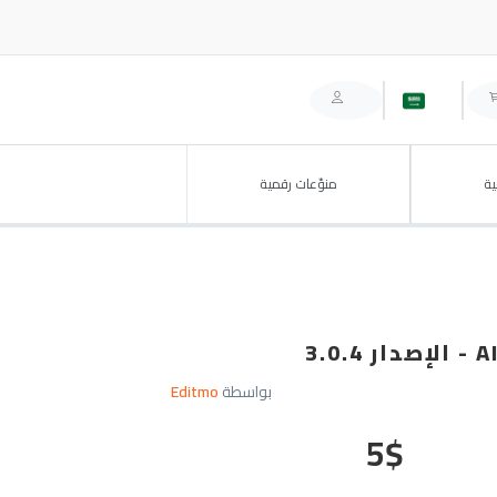
ة
منوّعات رقمية
بواسطة
Editmo
5
$