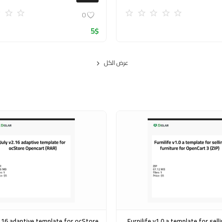
0
5
$
عرض الكل
e for ocStore
Furnilife v1.0 a template for selling furniture