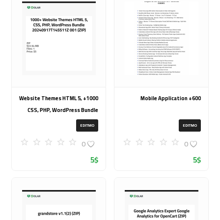
1000+ Website Themes HTML 5,
600+ Mobile Application
CSS, PHP, WordPress Bundle
20240917T145511Z 001 (ZIP)
EDITMO
EDITMO
0
0
5
$
5
$