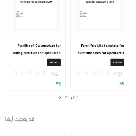
Furnilife v1.0 a template for
Furnilife v1.0 a template for
selling furniture for OpenCart 3
furniture sales for OpenCart 3
(ZIP)
(ZIP)
EDITMO
EDITMO
0
0
5
$
5
$
عرض الكل
قد يعجبك أيضاً