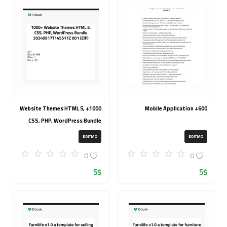
1000+ Website Themes HTML 5,
600+ Mobile Application
CSS, PHP, WordPress Bundle
20240917T145511Z 001 (ZIP)
EDITMO
EDITMO
0
0
5
$
5
$