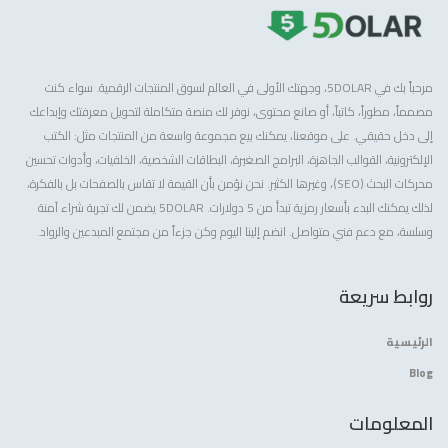
مرحباً بك في 5DOLAR، وجهتك الأولى في العالم لسوق المنتجات الرقمية. سواء كنت
مصمماً، مطوراً، كاتباً، أو صانع محتوى، نوفر لك منصة متكاملة لتحويل معرفتك وإبداعك
إلى دخل حقيقي. على موقعنا، يمكنك بيع مجموعة واسعة من المنتجات مثل: الكتب
الإلكترونية، القوالب الجاهزة، البرامج الصغيرة، البطاقات الشخصية، الخلفيات، وأدوات تحسين
محركات البحث (SEO)، وغيرها الكثير. نحن نؤمن بأن القيمة لا تقاس بالصفحات بل بالفكرة،
لذلك يمكنك البدء بأسعار رمزية تبدأ من 5 دولارات. 5DOLAR يضمن لك تجربة شراء آمنة
وسلسة، مع دعم فني متواصل. انضم إلينا اليوم وكن جزءاً من مجتمع المبدعين والرواد.
روابط سريعة
الرئيسية
Blog
المعلومات