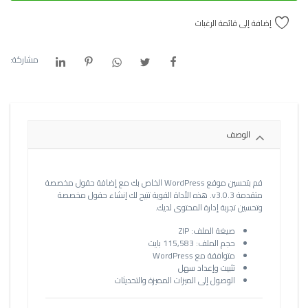
إضافة إلى قائمة الرغبات
مشاركة:
الوصف
قم بتحسين موقع WordPress الخاص بك مع إضافة حقول مخصصة
متقدمة v3.0.3. هذه الأداة القوية تتيح لك إنشاء حقول مخصصة
وتحسين تجربة إدارة المحتوى لديك.
صيغة الملف: ZIP
حجم الملف: 115,583 بايت
متوافقة مع WordPress
تثبيت وإعداد سهل
الوصول إلى الميزات المميزة والتحديثات