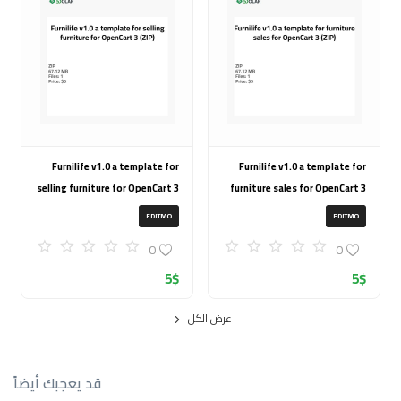
Furnilife v1.0 a template for
Furnilife v1.0 a template for
selling furniture for OpenCart 3
furniture sales for OpenCart 3
(ZIP)
(ZIP)
EDITMO
EDITMO
0
0
5
$
5
$
عرض الكل
قد يعجبك أيضاً