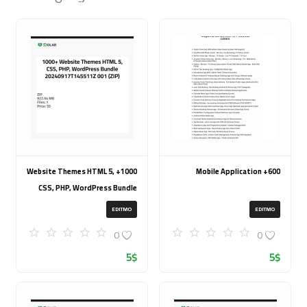
1000+ Website Themes HTML 5,
600+ Mobile Application
CSS, PHP, WordPress Bundle
20240917T145511Z 001 (ZIP)
EDITMO
EDITMO
0
0
5
$
5
$