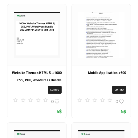
1000+ Website Themes HTML 5,
600+ Mobile Application
CSS, PHP, WordPress Bundle
20240917T145511Z 001 (ZIP)
EDITMO
EDITMO
0
0
5
$
5
$