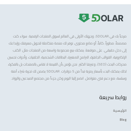
مرحباً بك في 5DOLAR، وجهتك الأولى في العالم لسوق المنتجات الرقمية. سواء كنت
مصمماً، مطوراً، كاتباً، أو صانع محتوى، نوفر لك منصة متكاملة لتحويل معرفتك وإبداعك
إلى دخل حقيقي. على موقعنا، يمكنك بيع مجموعة واسعة من المنتجات مثل: الكتب
الإلكترونية، القوالب الجاهزة، البرامج الصغيرة، البطاقات الشخصية، الخلفيات، وأدوات تحسين
محركات البحث (SEO)، وغيرها الكثير. نحن نؤمن بأن القيمة لا تقاس بالصفحات بل بالفكرة،
لذلك يمكنك البدء بأسعار رمزية تبدأ من 5 دولارات. 5DOLAR يضمن لك تجربة شراء آمنة
وسلسة، مع دعم فني متواصل. انضم إلينا اليوم وكن جزءاً من مجتمع المبدعين والرواد.
روابط سريعة
الرئيسية
Blog