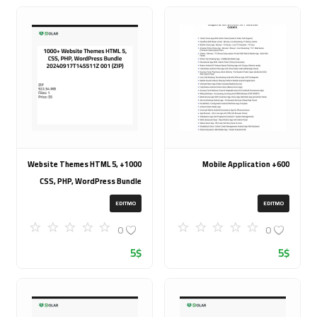
1000+ Website Themes HTML 5,
600+ Mobile Application
CSS, PHP, WordPress Bundle
20240917T145511Z 001 (ZIP)
EDITMO
EDITMO
0
0
5
$
5
$