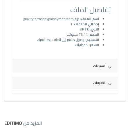
تفاصيل الملف
اسم الملف:
gravityformspaypalpaymentspro.zip
إجمالي الملفات:
1
النوع:
ZIP (1)
الحجم:
75.14 كيلوبايت
التسليم:
وصول مباشر إلى الملف بعد الشراء
السعر:
5 دولارات
التقييمات
التعليقات
المزيد من
EDITIMO