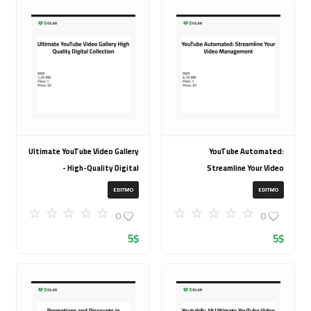
Ultimate YouTube Video Gallery
YouTube Automated:
- High-Quality Digital
Streamline Your Video
Collection
Management
EDITMO
EDITMO
0
0
5
$
5
$