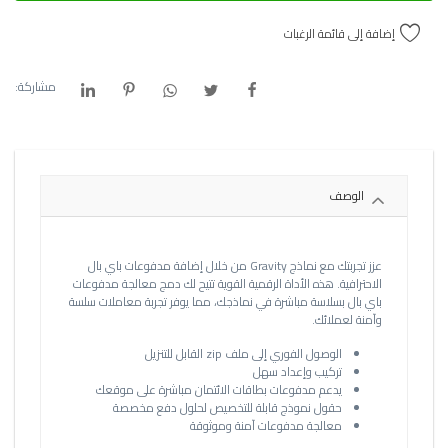
إضافة إلى قائمة الرغبات
مشاركة:
الوصف
عزز تجربتك مع نماذج Gravity من خلال إضافة مدفوعات باي بال
الاحترافية. هذه الأداة الرقمية القوية تتيح لك دمج معالجة مدفوعات
باي بال بسلاسة مباشرة في نماذجك، مما يوفر تجربة معاملات سلسة
وآمنة لعملائك.
الوصول الفوري إلى ملف zip القابل للتنزيل
تركيب وإعداد سهل
يدعم مدفوعات بطاقات الائتمان مباشرة على موقعك
حقول نموذج قابلة للتخصيص لحلول دفع مخصصة
معالجة مدفوعات آمنة وموثوقة