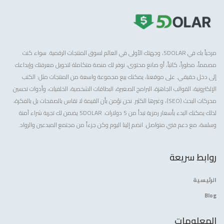
مرحباً بك في 5DOLAR، وجهتك الأولى في العالم لسوق المنتجات الرقمية. سواء كنت
مصمماً، مطوراً، كاتباً، أو صانع محتوى، نوفر لك منصة متكاملة لتحويل معرفتك وإبداعك
إلى دخل حقيقي. على موقعنا، يمكنك بيع مجموعة واسعة من المنتجات مثل: الكتب
الإلكترونية، القوالب الجاهزة، البرامج الصغيرة، البطاقات الشخصية، الخلفيات، وأدوات تحسين
محركات البحث (SEO)، وغيرها الكثير. نحن نؤمن بأن القيمة لا تقاس بالصفحات بل بالفكرة،
لذلك يمكنك البدء بأسعار رمزية تبدأ من 5 دولارات. 5DOLAR يضمن لك تجربة شراء آمنة
وسلسة، مع دعم فني متواصل. انضم إلينا اليوم وكن جزءاً من مجتمع المبدعين والرواد.
روابط سريعة
الرئيسية
Blog
المعلومات