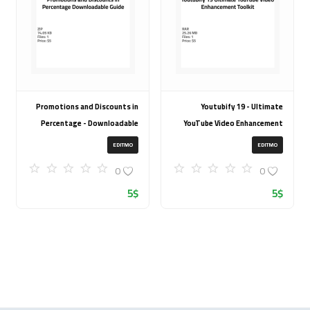
Promotions and Discounts in
Youtubify 19 - Ultimate
Percentage - Downloadable
YouTube Video Enhancement
Guide
Toolkit
EDITMO
EDITMO
0
0
5
$
5
$