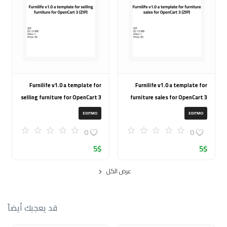
Furnilife v1.0 a template for
Furnilife v1.0 a template for
selling furniture for OpenCart 3
furniture sales for OpenCart 3
(ZIP)
(ZIP)
EDITMO
EDITMO
0
0
5
$
5
$
عرض الكل
قد يعجبك أيضاً