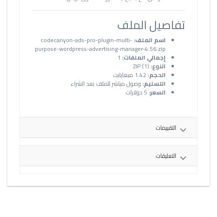
تفاصيل الملف
اسم الملف:
codecanyon-ads-pro-plugin-multi-
purpose-wordpress-advertising-manager-4.56.zip
إجمالي الملفات:
1
النوع:
ZIP (1)
الحجم:
1.42 ميغابايت
التسليم:
وصول مباشر للملف بعد الشراء
السعر:
5 دولارات
التقييمات
التعليقات