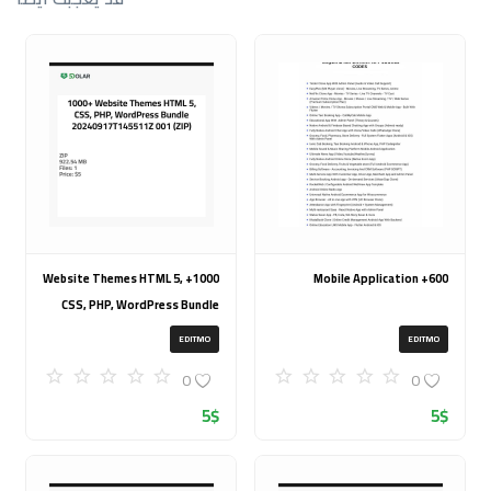
1000+ Website Themes HTML 5,
600+ Mobile Application
CSS, PHP, WordPress Bundle
20240917T145511Z 001 (ZIP)
EDITMO
EDITMO
0
0
5
$
5
$