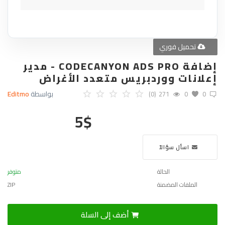
تحميل فوري
إضافة CODECANYON ADS PRO - مدير
إعلانات ووردبريس متعدد الأغراض
بواسطة
Editmo
(0)
271
0
0
5
$
اسأل سؤالاً
الحالة
متوفر
الملفات المضمنة
ZIP
أضف إلى السلة