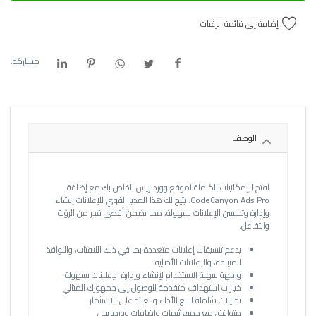
إضافة إلى قائمة الرغبات
مشاركة:
الوصف
افتح الإمكانيات الكاملة لموقع ووردبريس الخاص بك مع إضافة
CodeCanyon Ads Pro. يتيح لك هذا المدير القوي للإعلانات إنشاء
وإدارة وتحسين الإعلانات بسهولة، مما يضمن أقصى قدر من الرؤية
والتفاعل.
يدعم تنسيقات إعلانات متعددة بما في ذلك اللافتات، والنوافذ
المنبثقة، والإعلانات الأصلية
واجهة سهلة الاستخدام لإنشاء وإدارة الإعلانات بسهولة
خيارات استهداف متقدمة للوصول إلى جمهورك المثالي
تحليلات شاملة لتتبع الأداء والعائد على الاستثمار
متوافق مع جميع ثيمات وإضافات ووردبريس