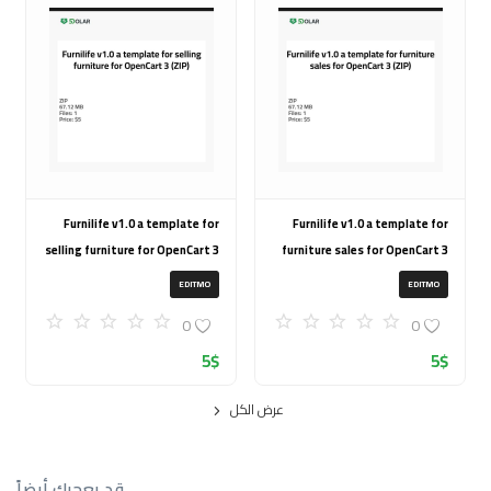
Furnilife v1.0 a template for
Furnilife v1.0 a template for
selling furniture for OpenCart 3
furniture sales for OpenCart 3
(ZIP)
(ZIP)
EDITMO
EDITMO
0
0
5
$
5
$
عرض الكل
قد يعجبك أيضاً