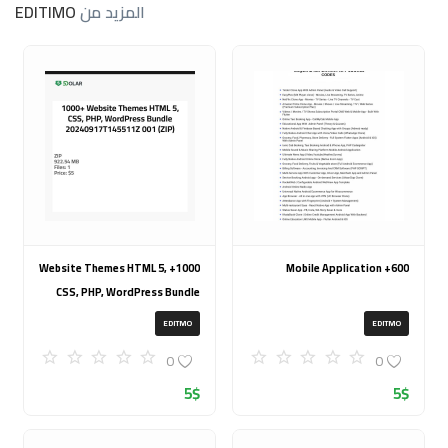
المزيد من
EDITIMO
1000+ Website Themes HTML 5,
600+ Mobile Application
CSS, PHP, WordPress Bundle
20240917T145511Z 001 (ZIP)
EDITMO
EDITMO
0
0
5
$
5
$