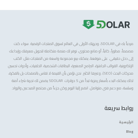
مرحباً بك في 5DOLAR، وجهتك الأولى في العالم لسوق المنتجات الرقمية. سواء كنت
مصمماً، مطوراً، كاتباً، أو صانع محتوى، نوفر لك منصة متكاملة لتحويل معرفتك وإبداعك
إلى دخل حقيقي. على موقعنا، يمكنك بيع مجموعة واسعة من المنتجات مثل: الكتب
الإلكترونية، القوالب الجاهزة، البرامج الصغيرة، البطاقات الشخصية، الخلفيات، وأدوات تحسين
محركات البحث (SEO)، وغيرها الكثير. نحن نؤمن بأن القيمة لا تقاس بالصفحات بل بالفكرة،
لذلك يمكنك البدء بأسعار رمزية تبدأ من 5 دولارات. 5DOLAR يضمن لك تجربة شراء آمنة
وسلسة، مع دعم فني متواصل. انضم إلينا اليوم وكن جزءاً من مجتمع المبدعين والرواد.
روابط سريعة
الرئيسية
Blog