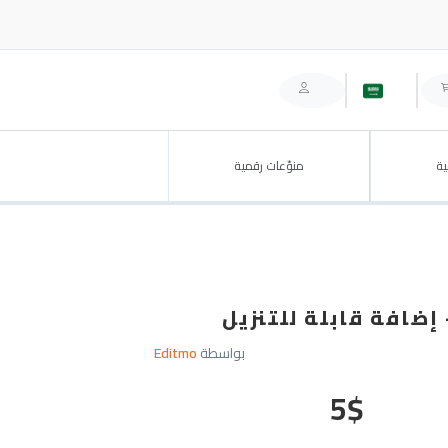
ة
منوّعات رقمية
بواسطة
Editmo
5
$