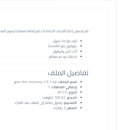
قم بتحسين إدارة التبرعات الخاصة بك مع إضافة استعادة رسوم العطاء 1.9.7. هذه الأداة القوية تتيح لك استرداد رسوم المعاملات على تبرعاتك بسهولة، مما يزيد من جهود جمع التبرعات ال
تثبيت وإعداد سهل
متوافق مع GiveWP
أداء آمن وموثوق
تحديثات ودعم منتظم
تفاصيل الملف
اسم الملف:
give-fee-recovery-1.9.7.zip
إجمالي الملفات:
1
النوع:
ZIP (1)
الحجم:
100.92 كيلوبايت
التسليم:
وصول مباشر إلى الملف بعد الشراء
السعر:
5 دولارات