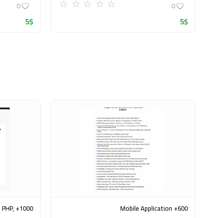
0
0
5
$
5
$
, PHP,
600+ Mobile Application