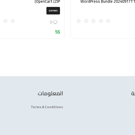
OpenCart (ZIP)
WordPress Bundle 20240917T
EDITMO
0
5
$
ة
المعلومات
Terms & Conditions