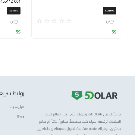
145511Z 001
(ZIP)
EDITMO
EDITMO
0
0
5
$
5
$
روابط سريع
الرئيسية
مرحباً بك في 5DOLAR، وجهتك الأولى في العالم لسوق
Blog
المنتجات الرقمية. سواء كنت مصمماً، مطوراً، كاتباً، أو صانع
محتوى، نوفر لك منصة متكاملة لتحويل معرفتك وإبداعك إلى