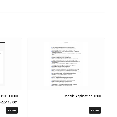
, PHP,
600+ Mobile Application
145511Z 001
(ZIP)
EDITMO
EDITMO