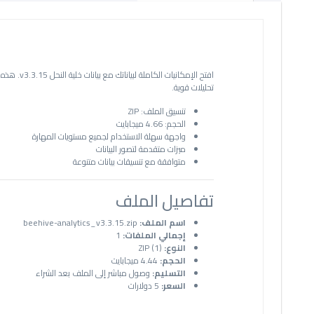
افتح الإم
تحليلات قوية.
تنسيق الملف: ZIP
الحجم: 4.66 ميجابايت
واجهة سهلة الاستخدام لجميع مستويات المهارة
ميزات متقدمة لتصور البيانات
متوافقة مع تنسيقات بيانات متنوعة
تفاصيل الملف
اسم الملف:
beehive-analytics_v3.3.15.zip
إجمالي الملفات:
1
النوع:
ZIP (1)
الحجم:
4.44 ميجابايت
التسليم:
وصول مباشر إلى الملف بعد الشراء
السعر:
5 دولارات