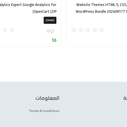
pert Google Analytics for
1000+ Website Themes HTML 5, CSS
OpenCart (ZIP)
WordPress Bundle 20240917T
EDITMO
0
5
$
ة
المعلومات
Terms & Conditions