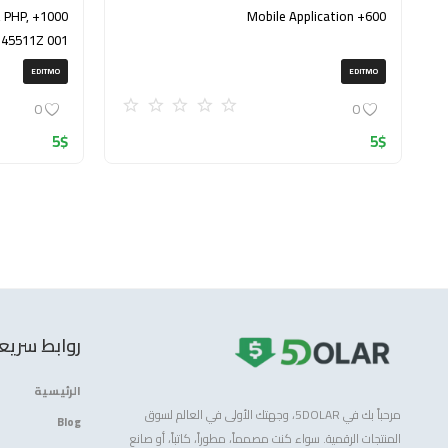
, PHP,
600+ Mobile Application
145511Z 001
(ZIP)
EDITMO
EDITMO
0
0
5
$
5
$
روابط سريع
الرئيسية
مرحباً بك في 5DOLAR، وجهتك الأولى في العالم لسوق
Blog
المنتجات الرقمية. سواء كنت مصمماً، مطوراً، كاتباً، أو صانع