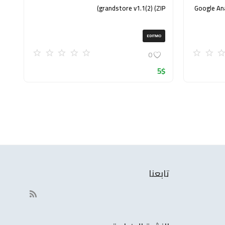
grandstore v1.1(2) (ZIP)
Google Analytics Ex
EDITMO
0
5
$
تابعنا