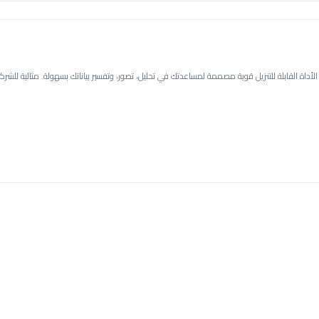
كانيات الكاملة لبياناتك مع بيانات خلية النحل v3.3.15. هذه الأداة القابلة للتنزيل قوية مصممة لمساعدتك في تحليل، تصور، وتفسير بياناتك 