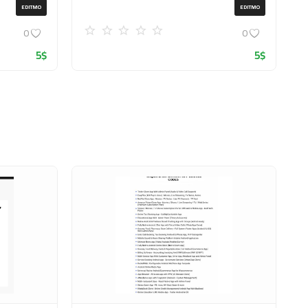
(ZIP)
EDITMO
EDITMO
0
0
5
$
5
$