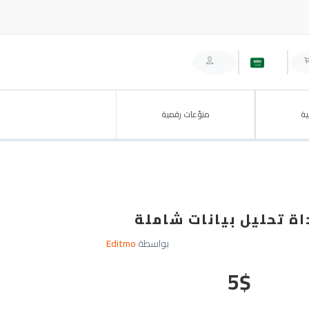
ة
منوّعات رقمية
بواسطة
Editmo
5
$