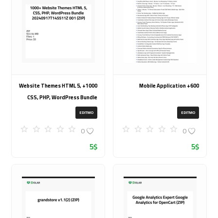
1000+ Website Themes HTML 5,
600+ Mobile Application
CSS, PHP, WordPress Bundle
20240917T145511Z 001 (ZIP)
EDITMO
EDITMO
0
0
5
$
5
$