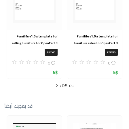
Furnilife v1.0 a template for
Furnilife v1.0 a template for
selling furniture for OpenCart 3
furniture sales for OpenCart 3
(ZIP)
(ZIP)
EDITMO
EDITMO
0
0
5
$
5
$
عرض الكل
قد يعجبك أيضاً