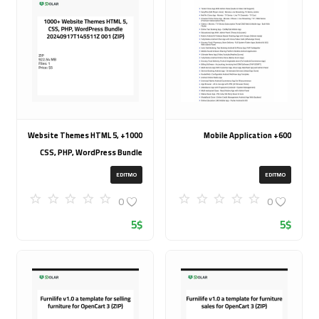
1000+ Website Themes HTML 5,
600+ Mobile Application
CSS, PHP, WordPress Bundle
20240917T145511Z 001 (ZIP)
EDITMO
EDITMO
0
0
5
$
5
$