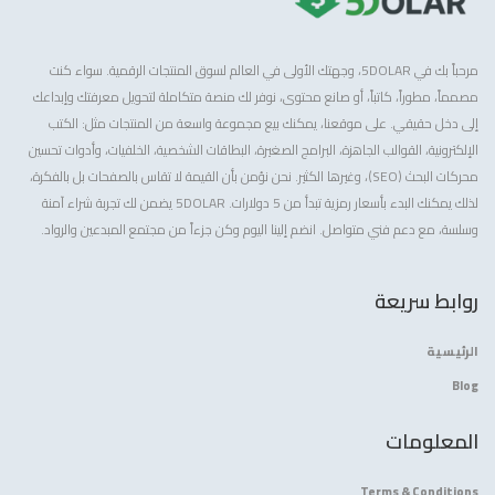
مرحباً بك في 5DOLAR، وجهتك الأولى في العالم لسوق المنتجات الرقمية. سواء كنت
مصمماً، مطوراً، كاتباً، أو صانع محتوى، نوفر لك منصة متكاملة لتحويل معرفتك وإبداعك
إلى دخل حقيقي. على موقعنا، يمكنك بيع مجموعة واسعة من المنتجات مثل: الكتب
الإلكترونية، القوالب الجاهزة، البرامج الصغيرة، البطاقات الشخصية، الخلفيات، وأدوات تحسين
محركات البحث (SEO)، وغيرها الكثير. نحن نؤمن بأن القيمة لا تقاس بالصفحات بل بالفكرة،
لذلك يمكنك البدء بأسعار رمزية تبدأ من 5 دولارات. 5DOLAR يضمن لك تجربة شراء آمنة
وسلسة، مع دعم فني متواصل. انضم إلينا اليوم وكن جزءاً من مجتمع المبدعين والرواد.
روابط سريعة
الرئيسية
Blog
المعلومات
Terms & Conditions