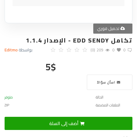
تحميل فوري
تكامل EDD SENDY - الإصدار 1.1.4
بواسطة
Editmo
(0)
209
0
0
5
$
اسأل سؤالاً
الحالة
متوفر
الملفات المضمنة
ZIP
أضف إلى السلة