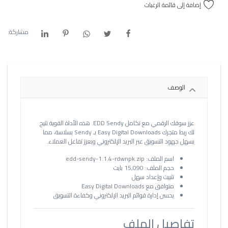
إضافة إلى قائمة الرغبات
مشاركة:
الوصف
عزز سوقك الرقمي مع تكامل EDD Sendy. هذه الأداة القوية تتيح
لك ربط متجرك Easy Digital Downloads بـ Sendy بسلاسة، مما
يسهل جهود التسويق عبر البريد الإلكتروني ويعزز تفاعل العملاء.
اسم الملف: edd-sendy-1.1.4-rdwnpk.zip
حجم الملف: 15,090 بايت
تثبيت وإعداد سهل
متوافق مع Easy Digital Downloads
يحسن إدارة قوائم البريد الإلكتروني وكفاءة التسويق
تفاصيل الملف