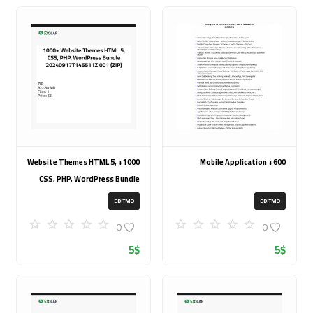
1000+ Website Themes HTML 5,
600+ Mobile Application
CSS, PHP, WordPress Bundle
20240917T145511Z 001 (ZIP)
EDITMO
EDITMO
0
0
5
$
5
$