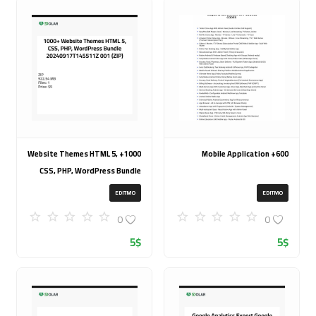
1000+ Website Themes HTML 5,
600+ Mobile Application
CSS, PHP, WordPress Bundle
20240917T145511Z 001 (ZIP)
EDITMO
EDITMO
0
0
5
$
5
$