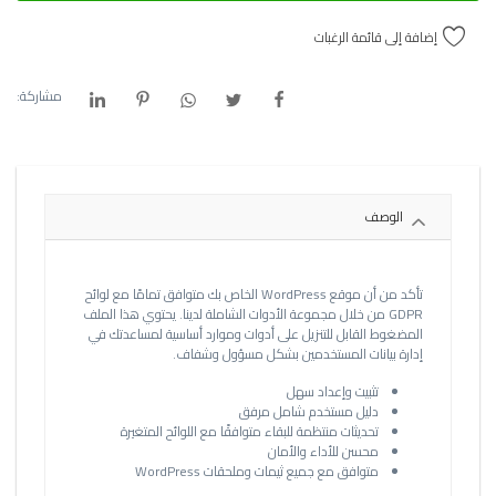
إضافة إلى قائمة الرغبات
مشاركة:
الوصف
تأكد من أن موقع WordPress الخاص بك متوافق تمامًا مع لوائح
GDPR من خلال مجموعة الأدوات الشاملة لدينا. يحتوي هذا الملف
المضغوط القابل للتنزيل على أدوات وموارد أساسية لمساعدتك في
إدارة بيانات المستخدمين بشكل مسؤول وشفاف.
تثبيت وإعداد سهل
دليل مستخدم شامل مرفق
تحديثات منتظمة للبقاء متوافقًا مع اللوائح المتغيرة
محسن للأداء والأمان
متوافق مع جميع ثيمات وملحقات WordPress