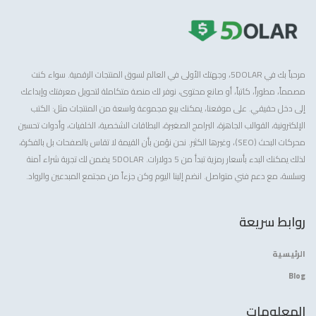
مرحباً بك في 5DOLAR، وجهتك الأولى في العالم لسوق المنتجات الرقمية. سواء كنت
مصمماً، مطوراً، كاتباً، أو صانع محتوى، نوفر لك منصة متكاملة لتحويل معرفتك وإبداعك
إلى دخل حقيقي. على موقعنا، يمكنك بيع مجموعة واسعة من المنتجات مثل: الكتب
الإلكترونية، القوالب الجاهزة، البرامج الصغيرة، البطاقات الشخصية، الخلفيات، وأدوات تحسين
محركات البحث (SEO)، وغيرها الكثير. نحن نؤمن بأن القيمة لا تقاس بالصفحات بل بالفكرة،
لذلك يمكنك البدء بأسعار رمزية تبدأ من 5 دولارات. 5DOLAR يضمن لك تجربة شراء آمنة
وسلسة، مع دعم فني متواصل. انضم إلينا اليوم وكن جزءاً من مجتمع المبدعين والرواد.
روابط سريعة
الرئيسية
Blog
المعلومات