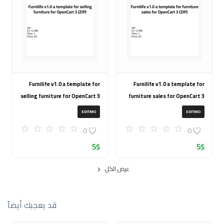
Furnilife v1.0 a template for
Furnilife v1.0 a template for
selling furniture for OpenCart 3
furniture sales for OpenCart 3
(ZIP)
(ZIP)
EDITMO
EDITMO
0
0
5
$
5
$
عرض الكل
قد يعجبك أيضاً