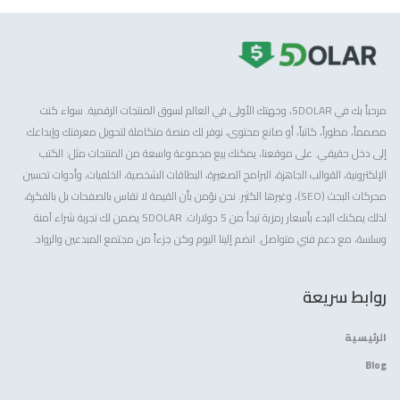
مرحباً بك في 5DOLAR، وجهتك الأولى في العالم لسوق المنتجات الرقمية. سواء كنت
مصمماً، مطوراً، كاتباً، أو صانع محتوى، نوفر لك منصة متكاملة لتحويل معرفتك وإبداعك
إلى دخل حقيقي. على موقعنا، يمكنك بيع مجموعة واسعة من المنتجات مثل: الكتب
الإلكترونية، القوالب الجاهزة، البرامج الصغيرة، البطاقات الشخصية، الخلفيات، وأدوات تحسين
محركات البحث (SEO)، وغيرها الكثير. نحن نؤمن بأن القيمة لا تقاس بالصفحات بل بالفكرة،
لذلك يمكنك البدء بأسعار رمزية تبدأ من 5 دولارات. 5DOLAR يضمن لك تجربة شراء آمنة
وسلسة، مع دعم فني متواصل. انضم إلينا اليوم وكن جزءاً من مجتمع المبدعين والرواد.
روابط سريعة
الرئيسية
Blog