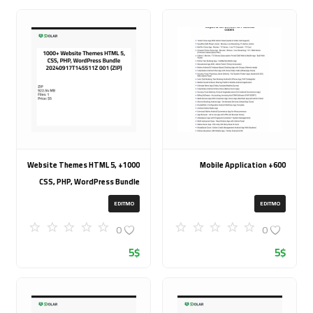
1000+ Website Themes HTML 5,
600+ Mobile Application
CSS, PHP, WordPress Bundle
20240917T145511Z 001 (ZIP)
EDITMO
EDITMO
0
0
5
$
5
$