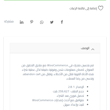
إضافة إلى قائمة الرغبات
مشاركة:
الوصف
قم بتحسين متجرك في WooCommerce مع ملحق التحقق من
العنوان، لضمان معلومات شحن وفوترة دقيقة لكل عملية شراء.
هذه الأداة القوية تقلل من الأخطاء، وتقلل من abandon cart،
وتحسن من رضا العملاء.
الإصدار: 2.8.1
حجم الملف: 259,627 بايت
تحميل فوري بعد الشراء
متوافق مع أحدث إصدارات WooCommerce
تثبيت وإعداد سهل