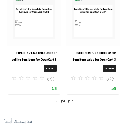
Furnilife v1.0 a template for
Furnilife v1.0 a template for
selling furniture for OpenCart 3
furniture sales for OpenCart 3
(ZIP)
(ZIP)
EDITMO
EDITMO
0
0
5
$
5
$
عرض الكل
قد يعجبك أيضاً