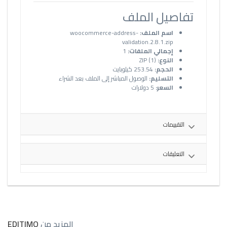
تفاصيل الملف
اسم الملف:
woocommerce-address-
validation.2.8.1.zip
إجمالي الملفات:
1
النوع:
ZIP (1)
الحجم:
253.54 كيلوبايت
التسليم:
الوصول المباشر إلى الملف بعد الشراء
السعر:
5 دولارات
التقييمات
التعليقات
المزيد من
EDITIMO