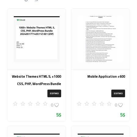
1000+ Website Themes HTML 5,
600+ Mobile Application
CSS, PHP, WordPress Bundle
20240917T145511Z 001 (ZIP)
EDITMO
EDITMO
0
0
5
$
5
$