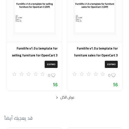
Furnilife v1.0 a template for
Furnilife v1.0 a template for
selling furniture for OpenCart 3
furniture sales for OpenCart 3
(ZIP)
(ZIP)
EDITMO
EDITMO
0
0
5
$
5
$
عرض الكل
قد يعجبك أيضاً