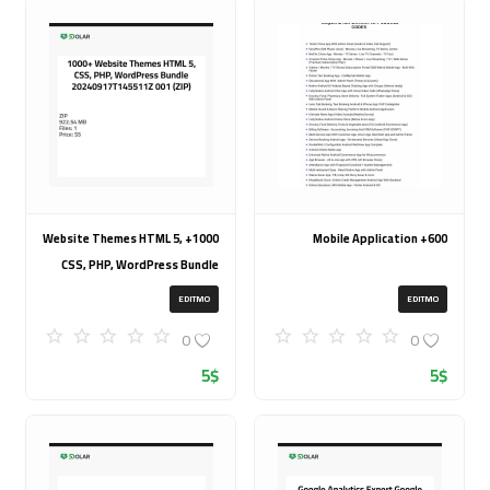
1000+ Website Themes HTML 5,
600+ Mobile Application
CSS, PHP, WordPress Bundle
20240917T145511Z 001 (ZIP)
EDITMO
EDITMO
0
0
5
$
5
$