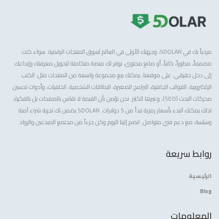
مرحباً بك في 5DOLAR، وجهتك الأولى في العالم لسوق المنتجات الرقمية. سواء كنت
مصمماً، مطوراً، كاتباً، أو صانع محتوى، نوفر لك منصة متكاملة لتحويل معرفتك وإبداعك
إلى دخل حقيقي. على موقعنا، يمكنك بيع مجموعة واسعة من المنتجات مثل: الكتب
الإلكترونية، القوالب الجاهزة، البرامج الصغيرة، البطاقات الشخصية، الخلفيات، وأدوات تحسين
محركات البحث (SEO)، وغيرها الكثير. نحن نؤمن بأن القيمة لا تقاس بالصفحات بل بالفكرة،
لذلك يمكنك البدء بأسعار رمزية تبدأ من 5 دولارات. 5DOLAR يضمن لك تجربة شراء آمنة
وسلسة، مع دعم فني متواصل. انضم إلينا اليوم وكن جزءاً من مجتمع المبدعين والرواد.
روابط سريعة
الرئيسية
Blog
المعلومات