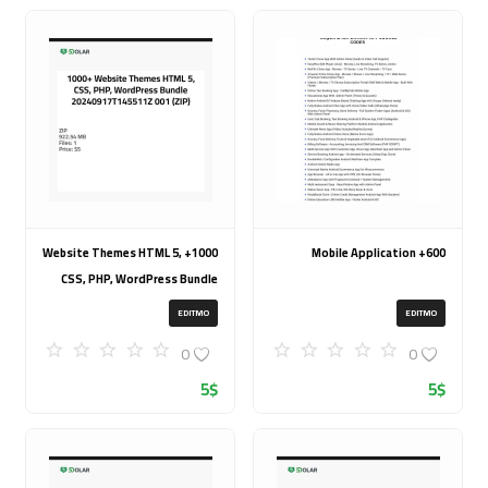
1000+ Website Themes HTML 5,
600+ Mobile Application
CSS, PHP, WordPress Bundle
20240917T145511Z 001 (ZIP)
EDITMO
EDITMO
0
0
5
$
5
$