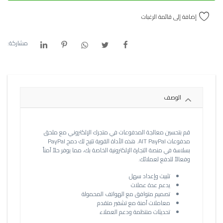
إضافة إلى قائمة الرغبات
مشاركة:
الوصف
قم بتحسين معالجة المدفوعات في متجرك الإلكتروني مع ملحق
مدفوعات AIT PayPal. هذه الأداة القوية تتيح لك دمج PayPal
بسلاسة في منصة التجارة الإلكترونية الخاصة بك، مما يوفر حلاً آمناً
وفعالاً للدفع لعملائك.
تثبيت وإعداد سهل
يدعم عدة عملات
تصميم متوافق مع الهواتف المحمولة
معاملات آمنة مع تشفير متقدم
تحديثات منتظمة ودعم العملاء