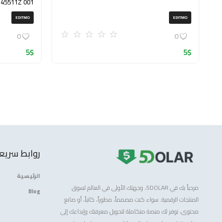
145511Z 001
(ZIP)
EDITMO
EDITMO
0
0
5
$
5
$
روابط سريع
الرئيسية
مرحباً بك في 5DOLAR، وجهتك الأولى في العالم لسوق
Blog
المنتجات الرقمية. سواء كنت مصمماً، مطوراً، كاتباً، أو صانع
محتوى، نوفر لك منصة متكاملة لتحويل معرفتك وإبداعك إلى