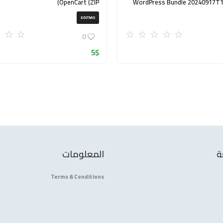
OpenCart (ZIP)
WordPress Bundle 20240917T
EDITMO
0
5
$
ة
المعلومات
Terms & Conditions