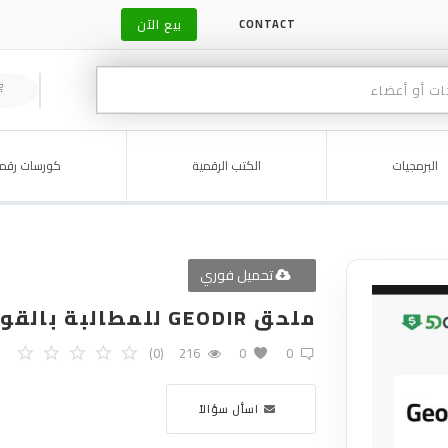
بيع الآن
CONTACT
البرمجيات
الكتب الرقمية
كورسات رقمي
تحميل فوري
ملحق GEODIR للمطالبة بالقوائم - الإصدار 2.2 (ملف ZIP)
(0)
216
0
0
اسأل سؤالاً