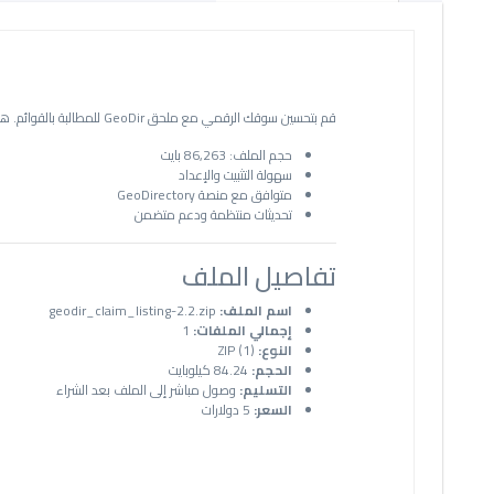
قم بتحسين سوقك الرقمي مع ملحق GeoDir للمطالبة بالقوائم. هذه الأداة القوية تتيح للمستخدمين المطالبة بالقوائم بسهولة، مما يعزز التفاعل ويحسن تجربة المستخدم.
حجم الملف: 86,263 بايت
سهولة التثبيت والإعداد
متوافق مع منصة GeoDirectory
تحديثات منتظمة ودعم متضمن
تفاصيل الملف
اسم الملف:
geodir_claim_listing-2.2.zip
إجمالي الملفات:
1
النوع:
ZIP (1)
الحجم:
84.24 كيلوبايت
التسليم:
وصول مباشر إلى الملف بعد الشراء
السعر:
5 دولارات