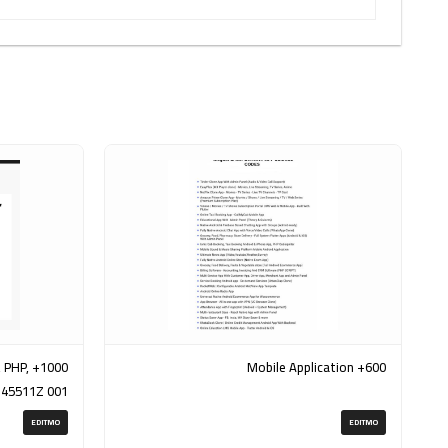
, PHP,
600+ Mobile Application
145511Z 001
(ZIP)
EDITMO
EDITMO