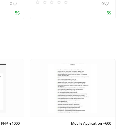
0
0
5
$
5
$
, PHP,
600+ Mobile Application