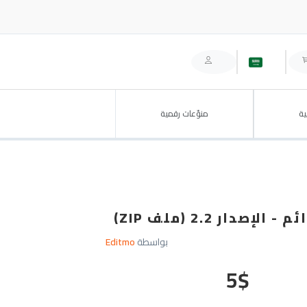
ة
منوّعات رقمية
بواسطة
Editmo
5
$