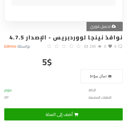
تحميل فوري
نوافذ نينجا لووردبريس - الإصدار 4.7.5
بواسطة
Editmo
(0)
230
0
0
5
$
اسأل سؤالاً
الحالة
متوفر
الملفات المضمنة
ZIP
أضف إلى السلة