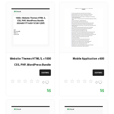
1000+ Website Themes HTML 5,
600+ Mobile Application
CSS, PHP, WordPress Bundle
20240917T145511Z 001 (ZIP)
EDITMO
EDITMO
0
0
5
$
5
$