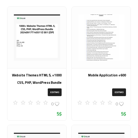
1000+ Website Themes HTML 5,
600+ Mobile Application
CSS, PHP, WordPress Bundle
20240917T145511Z 001 (ZIP)
EDITMO
EDITMO
0
0
5
$
5
$