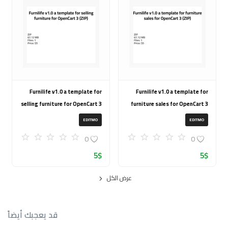
Furnilife v1.0 a template for
Furnilife v1.0 a template for
selling furniture for OpenCart 3
furniture sales for OpenCart 3
(ZIP)
(ZIP)
EDITMO
EDITMO
0
0
5
$
5
$
عرض الكل
قد يعجبك أيضاً