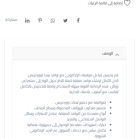
إضافة إلى قائمة الرغبات
مشاركة:
الوصف
قم بتحسين تفاعل موقعك الإلكتروني مع نوافذ نينجا لووردبريس،
الحل الأمثل لإنشاء نوافذ منبثقة لافتة للنظر تحول الزوار إلى مشتركين
وزبائن. هذه الإضافة القوية سهلة الاستخدام وقابلة للتخصيص بالكامل
لتتناسب مع أسلوب علامتك التجارية.
متوافقة مع جميع ثيمات ووردبريس
تصميم متجاوب للهواتف المحمولة وسطح المكتب
أنواع متعددة من النوافذ المنبثقة: نماذج الاشتراك، وسائل
التواصل الاجتماعي، والمزيد
خيارات استهداف متقدمة للوصول إلى جمهورك بفعالية
تكامل سلس مع خدمات التسويق عبر البريد الإلكتروني
الشهيرة