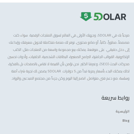
مرحباً بك في 5DOLAR، وجهتك الأولى في العالم لسوق المنتجات الرقمية. سواء كنت
مصمماً، مطوراً، كاتباً، أو صانع محتوى، نوفر لك منصة متكاملة لتحويل معرفتك وإبداعك
إلى دخل حقيقي. على موقعنا، يمكنك بيع مجموعة واسعة من المنتجات مثل: الكتب
الإلكترونية، القوالب الجاهزة، البرامج الصغيرة، البطاقات الشخصية، الخلفيات، وأدوات تحسين
محركات البحث (SEO)، وغيرها الكثير. نحن نؤمن بأن القيمة لا تقاس بالصفحات بل بالفكرة،
لذلك يمكنك البدء بأسعار رمزية تبدأ من 5 دولارات. 5DOLAR يضمن لك تجربة شراء آمنة
وسلسة، مع دعم فني متواصل. انضم إلينا اليوم وكن جزءاً من مجتمع المبدعين والرواد.
روابط سريعة
الرئيسية
Blog