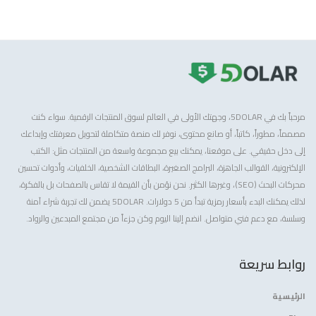
مرحباً بك في 5DOLAR، وجهتك الأولى في العالم لسوق المنتجات الرقمية. سواء كنت
مصمماً، مطوراً، كاتباً، أو صانع محتوى، نوفر لك منصة متكاملة لتحويل معرفتك وإبداعك
إلى دخل حقيقي. على موقعنا، يمكنك بيع مجموعة واسعة من المنتجات مثل: الكتب
الإلكترونية، القوالب الجاهزة، البرامج الصغيرة، البطاقات الشخصية، الخلفيات، وأدوات تحسين
محركات البحث (SEO)، وغيرها الكثير. نحن نؤمن بأن القيمة لا تقاس بالصفحات بل بالفكرة،
لذلك يمكنك البدء بأسعار رمزية تبدأ من 5 دولارات. 5DOLAR يضمن لك تجربة شراء آمنة
وسلسة، مع دعم فني متواصل. انضم إلينا اليوم وكن جزءاً من مجتمع المبدعين والرواد.
روابط سريعة
الرئيسية