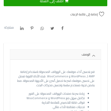
أضف إلى السلة
إضافة إلى قائمة الرغبات
مشاركة:
الوصف
قم بتحسين أداء موقعك على الهواتف المحمولة باستخدام إضافة
AMP لـ WordPress و WooCommerce. هذه الأداة القوية تعمل
على تحسين موقعك لسرعة تحميل أسرع على الأجهزة المحمولة، مما
يضمن تجربة مستخدم سلسة وتحسين محركات البحث.
زيادة سرعة صفحات الهواتف المحمولة على الفور
تكامل سهل مع WordPress و WooCommerce
قوالب قابلة للتخصيص للعلامة التجارية
تحديثات منتظمة لأداء مثالي