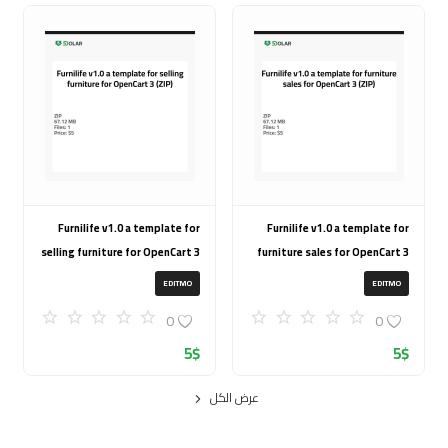
Furnilife v1.0 a template for
Furnilife v1.0 a template for
selling furniture for OpenCart 3
furniture sales for OpenCart 3
(ZIP)
(ZIP)
EDITMO
EDITMO
0
0
5
$
5
$
عرض الكل