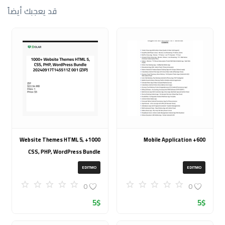
قد يعجبك أيضاً
1000+ Website Themes HTML 5,
600+ Mobile Application
CSS, PHP, WordPress Bundle
20240917T145511Z 001 (ZIP)
EDITMO
EDITMO
0
0
5
$
5
$