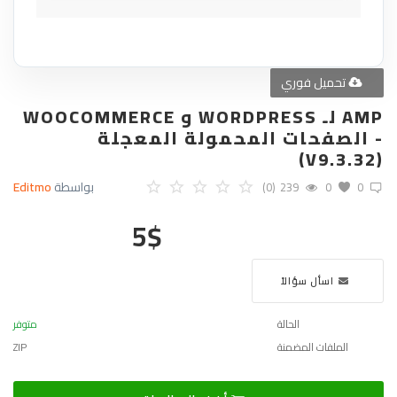
تحميل فوري
AMP لـ WORDPRESS و WOOCOMMERCE
- الصفحات المحمولة المعجلة
(V9.3.32)
بواسطة
Editmo
(0)
239
0
0
5
$
اسأل سؤالاً
الحالة
متوفر
الملفات المضمنة
ZIP