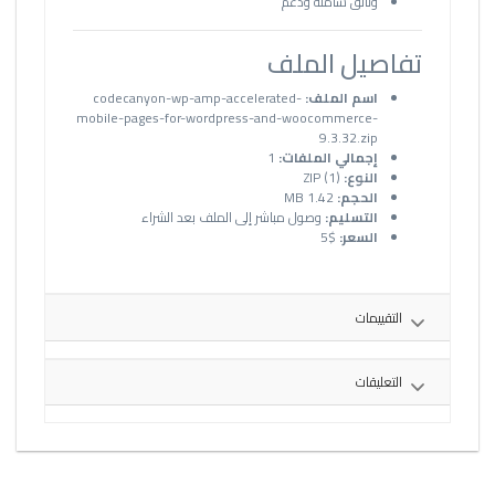
وثائق شاملة ودعم
تفاصيل الملف
اسم الملف:
codecanyon-wp-amp-accelerated-
mobile-pages-for-wordpress-and-woocommerce-
9.3.32.zip
إجمالي الملفات:
1
النوع:
ZIP (1)
الحجم:
1.42 MB
التسليم:
وصول مباشر إلى الملف بعد الشراء
السعر:
$5
التقييمات
التعليقات