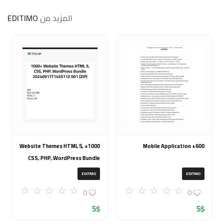
المزيد من
EDITIMO
1000+ Website Themes HTML 5,
600+ Mobile Application
CSS, PHP, WordPress Bundle
20240917T145511Z 001 (ZIP)
EDITMO
EDITMO
0
0
5
$
5
$