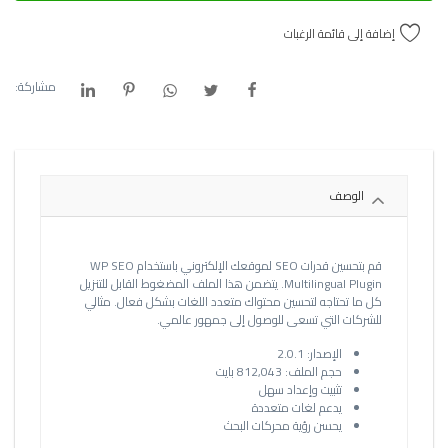
إضافة إلى قائمة الرغبات
مشاركة:
الوصف
قم بتحسين قدرات SEO لموقعك الإلكتروني باستخدام WP SEO
Multilingual Plugin. يتضمن هذا الملف المضغوط القابل للتنزيل
كل ما تحتاجه لتحسين محتواك متعدد اللغات بشكل فعال. مثالي
للشركات التي تسعى للوصول إلى جمهور عالمي.
الإصدار: 2.0.1
حجم الملف: 812,043 بايت
تثبيت وإعداد سهل
يدعم لغات متعددة
يحسن رؤية محركات البحث