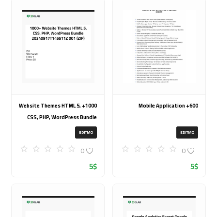
1000+ Website Themes HTML 5,
600+ Mobile Application
CSS, PHP, WordPress Bundle
20240917T145511Z 001 (ZIP)
EDITMO
EDITMO
0
0
5
$
5
$