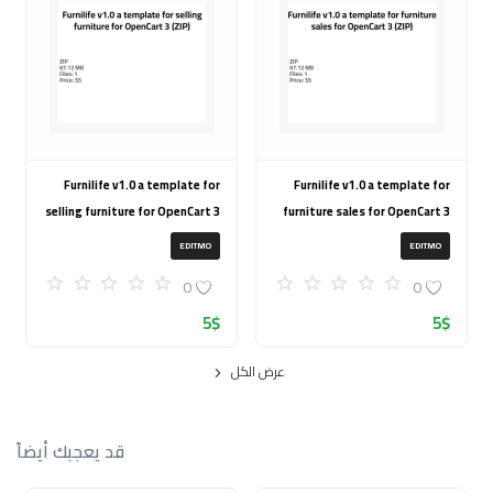
Furnilife v1.0 a template for
Furnilife v1.0 a template for
selling furniture for OpenCart 3
furniture sales for OpenCart 3
(ZIP)
(ZIP)
EDITMO
EDITMO
0
0
5
$
5
$
عرض الكل
قد يعجبك أيضاً