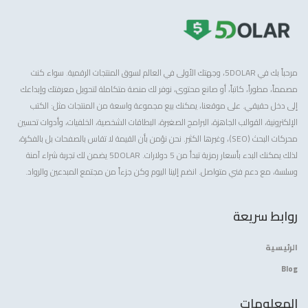
مرحباً بك في 5DOLAR، وجهتك الأولى في العالم لسوق المنتجات الرقمية. سواء كنت
مصمماً، مطوراً، كاتباً، أو صانع محتوى، نوفر لك منصة متكاملة لتحويل معرفتك وإبداعك
إلى دخل حقيقي. على موقعنا، يمكنك بيع مجموعة واسعة من المنتجات مثل: الكتب
الإلكترونية، القوالب الجاهزة، البرامج الصغيرة، البطاقات الشخصية، الخلفيات، وأدوات تحسين
محركات البحث (SEO)، وغيرها الكثير. نحن نؤمن بأن القيمة لا تقاس بالصفحات بل بالفكرة،
لذلك يمكنك البدء بأسعار رمزية تبدأ من 5 دولارات. 5DOLAR يضمن لك تجربة شراء آمنة
وسلسة، مع دعم فني متواصل. انضم إلينا اليوم وكن جزءاً من مجتمع المبدعين والرواد.
روابط سريعة
الرئيسية
Blog
المعلومات