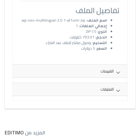
تفاصيل الملف
اسم الملف:
wp-seo-multilingual-2.0.1-at1umr.zip
إجمالي الملفات:
1
النوع:
ZIP (1)
الحجم:
793.01 كيلوبايت
التسليم:
وصول مباشر للملف بعد الشراء
السعر:
5 دولارات
التقييمات
التعليقات
المزيد من
EDITIMO