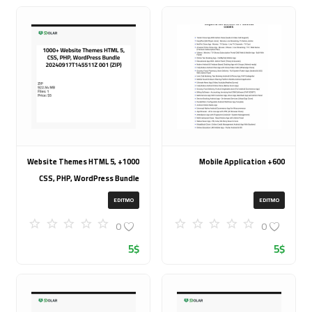
1000+ Website Themes HTML 5,
600+ Mobile Application
CSS, PHP, WordPress Bundle
20240917T145511Z 001 (ZIP)
EDITMO
EDITMO
0
0
5
$
5
$