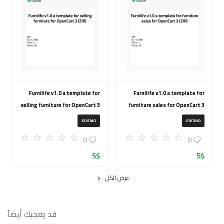
Furnilife v1.0 a template for
Furnilife v1.0 a template for
selling furniture for OpenCart 3
furniture sales for OpenCart 3
(ZIP)
(ZIP)
EDITMO
EDITMO
0
0
5
$
5
$
عرض الكل
قد يعجبك أيضاً