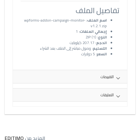
تفاصيل الملف
اسم الملف:
wpforms-addon-campaign-monitor-
v1.2.1.zip
إجمالي الملفات:
1
النوع:
ZIP (1)
الحجم:
207.17 كيلوبايت
التسليم:
وصول مباشر إلى الملف بعد الشراء
السعر:
5 دولارات
التقييمات
التعليقات
المزيد من
EDITIMO