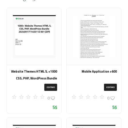
1000+ Website Themes HTML 5,
600+ Mobile Application
CSS, PHP, WordPress Bundle
20240917T145511Z 001 (ZIP)
EDITMO
EDITMO
0
0
5
$
5
$