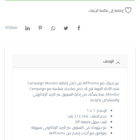
إضافة إلى قائمة الرغبات
مشاركة:
الوصف
عزز تجربتك مع WPForms من خلال إضافة Campaign Monitor.
هذه الأداة القوية تتيح لك دمج نماذجك بسلاسة مع Campaign
Monitor، مما يمكّنك من إدارة التسويق عبر البريد الإلكتروني
والمشتركين بكفاءة.
الإصدار: 1.2.1
حجم الملف: 212,146 بايت
تثبيت سهل بصيغة ZIP
عزز جهودك في التسويق عبر البريد الإلكتروني بسهولة
متوافق مع أحدث إصدار من WPForms