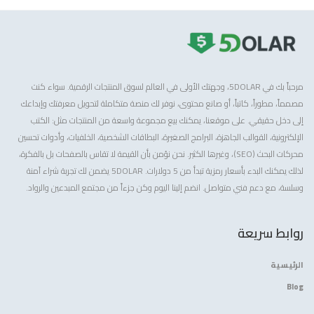
مرحباً بك في 5DOLAR، وجهتك الأولى في العالم لسوق المنتجات الرقمية. سواء كنت
مصمماً، مطوراً، كاتباً، أو صانع محتوى، نوفر لك منصة متكاملة لتحويل معرفتك وإبداعك
إلى دخل حقيقي. على موقعنا، يمكنك بيع مجموعة واسعة من المنتجات مثل: الكتب
الإلكترونية، القوالب الجاهزة، البرامج الصغيرة، البطاقات الشخصية، الخلفيات، وأدوات تحسين
محركات البحث (SEO)، وغيرها الكثير. نحن نؤمن بأن القيمة لا تقاس بالصفحات بل بالفكرة،
لذلك يمكنك البدء بأسعار رمزية تبدأ من 5 دولارات. 5DOLAR يضمن لك تجربة شراء آمنة
وسلسة، مع دعم فني متواصل. انضم إلينا اليوم وكن جزءاً من مجتمع المبدعين والرواد.
روابط سريعة
الرئيسية
Blog