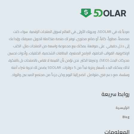
مرحباً بك في 5DOLAR، وجهتك الأولى في العالم لسوق المنتجات الرقمية. سواء كنت
مصمماً، مطوراً، كاتباً، أو صانع محتوى، نوفر لك منصة متكاملة لتحويل معرفتك وإبداعك
إلى دخل حقيقي. على موقعنا، يمكنك بيع مجموعة واسعة من المنتجات مثل: الكتب
الإلكترونية، القوالب الجاهزة، البرامج الصغيرة، البطاقات الشخصية، الخلفيات، وأدوات تحسين
محركات البحث (SEO)، وغيرها الكثير. نحن نؤمن بأن القيمة لا تقاس بالصفحات بل بالفكرة،
لذلك يمكنك البدء بأسعار رمزية تبدأ من 5 دولارات. 5DOLAR يضمن لك تجربة شراء آمنة
وسلسة، مع دعم فني متواصل. انضم إلينا اليوم وكن جزءاً من مجتمع المبدعين والرواد.
روابط سريعة
الرئيسية
Blog
المعلومات