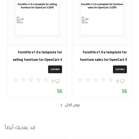
Furnilife v1.0 a template for
Furnilife v1.0 a template for
selling furniture for OpenCart 3
furniture sales for OpenCart 3
(ZIP)
(ZIP)
EDITMO
EDITMO
0
0
5
$
5
$
عرض الكل
قد يعجبك أيضاً