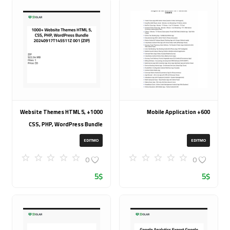
1000+ Website Themes HTML 5,
600+ Mobile Application
CSS, PHP, WordPress Bundle
20240917T145511Z 001 (ZIP)
EDITMO
EDITMO
0
0
5
$
5
$