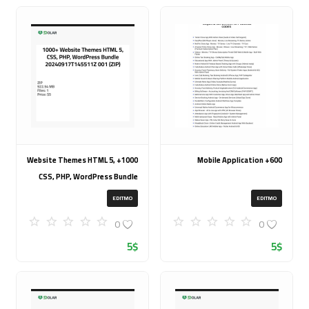
1000+ Website Themes HTML 5,
600+ Mobile Application
CSS, PHP, WordPress Bundle
20240917T145511Z 001 (ZIP)
EDITMO
EDITMO
0
0
5
$
5
$