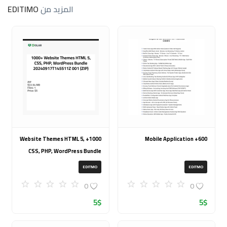
المزيد من
EDITIMO
1000+ Website Themes HTML 5,
600+ Mobile Application
CSS, PHP, WordPress Bundle
20240917T145511Z 001 (ZIP)
EDITMO
EDITMO
0
0
5
$
5
$