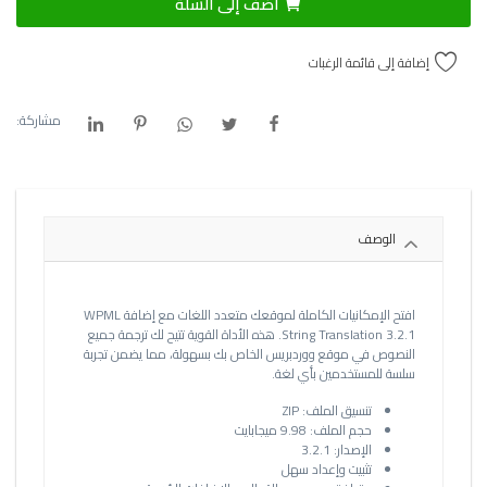
أضف إلى السلة
إضافة إلى قائمة الرغبات
مشاركة:
الوصف
افتح الإمكانيات الكاملة لموقعك متعدد اللغات مع إضافة WPML
String Translation 3.2.1. هذه الأداة القوية تتيح لك ترجمة جميع
النصوص في موقع ووردبريس الخاص بك بسهولة، مما يضمن تجربة
سلسة للمستخدمين بأي لغة.
تنسيق الملف: ZIP
حجم الملف: 9.98 ميجابايت
الإصدار: 3.2.1
تثبيت وإعداد سهل