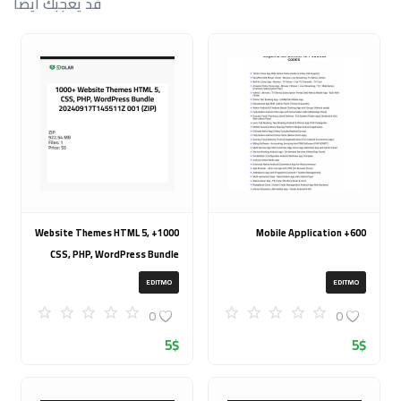
قد يعجبك أيضاً
1000+ Website Themes HTML 5,
600+ Mobile Application
CSS, PHP, WordPress Bundle
20240917T145511Z 001 (ZIP)
EDITMO
EDITMO
0
0
5
$
5
$