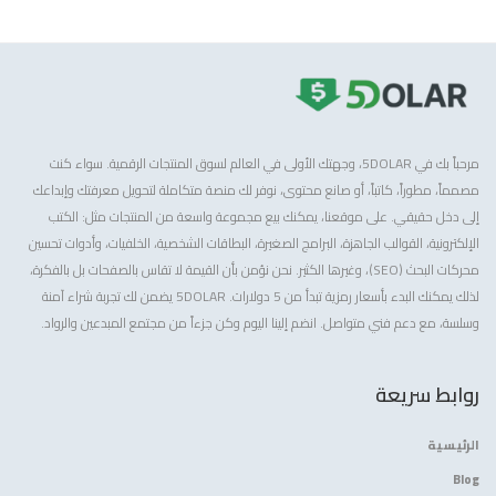
مرحباً بك في 5DOLAR، وجهتك الأولى في العالم لسوق المنتجات الرقمية. سواء كنت
مصمماً، مطوراً، كاتباً، أو صانع محتوى، نوفر لك منصة متكاملة لتحويل معرفتك وإبداعك
إلى دخل حقيقي. على موقعنا، يمكنك بيع مجموعة واسعة من المنتجات مثل: الكتب
الإلكترونية، القوالب الجاهزة، البرامج الصغيرة، البطاقات الشخصية، الخلفيات، وأدوات تحسين
محركات البحث (SEO)، وغيرها الكثير. نحن نؤمن بأن القيمة لا تقاس بالصفحات بل بالفكرة،
لذلك يمكنك البدء بأسعار رمزية تبدأ من 5 دولارات. 5DOLAR يضمن لك تجربة شراء آمنة
وسلسة، مع دعم فني متواصل. انضم إلينا اليوم وكن جزءاً من مجتمع المبدعين والرواد.
روابط سريعة
الرئيسية
Blog