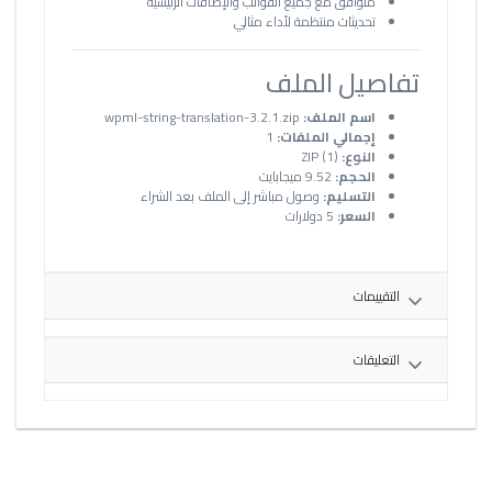
متوافق مع جميع القوالب والإضافات الرئيسية
تحديثات منتظمة لأداء مثالي
تفاصيل الملف
اسم الملف:
wpml-string-translation-3.2.1.zip
إجمالي الملفات:
1
النوع:
ZIP (1)
الحجم:
9.52 ميجابايت
التسليم:
وصول مباشر إلى الملف بعد الشراء
السعر:
5 دولارات
التقييمات
التعليقات