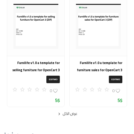
Furnilife v1.0 a template for
Furnilife v1.0 a template for
selling furniture for OpenCart 3
furniture sales for OpenCart 3
(ZIP)
(ZIP)
EDITMO
EDITMO
0
0
5
$
5
$
عرض الكل