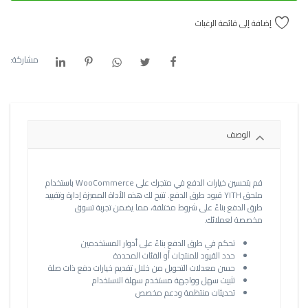
إضافة إلى قائمة الرغبات
مشاركة:
الوصف
قم بتحسين خيارات الدفع في متجرك على WooCommerce باستخدام
ملحق YITH قيود طرق الدفع. تتيح لك هذه الأداة المميزة إدارة وتقييد
طرق الدفع بناءً على شروط مختلفة، مما يضمن تجربة تسوق
مخصصة لعملائك.
تحكم في طرق الدفع بناءً على أدوار المستخدمين
حدد القيود للمنتجات أو الفئات المحددة
حسن معدلات التحويل من خلال تقديم خيارات دفع ذات صلة
تثبيت سهل وواجهة مستخدم سهلة الاستخدام
تحديثات منتظمة ودعم مخصص