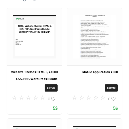
1000+ Website Themes HTML 5,
600+ Mobile Application
CSS, PHP, WordPress Bundle
20240917T145511Z 001 (ZIP)
EDITMO
EDITMO
0
0
5
$
5
$