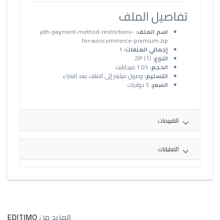
تفاصيل الملف
اسم الملف:
yith-payment-method-restrictions-
for-woocommerce-premium.zip
إجمالي الملفات:
1
النوع:
ZIP (1)
الحجم:
1.05 ميجابايت
التسليم:
وصول مباشر إلى الملف بعد الشراء
السعر:
5 دولارات
التقييمات
التعليقات
المزيد من
EDITIMO