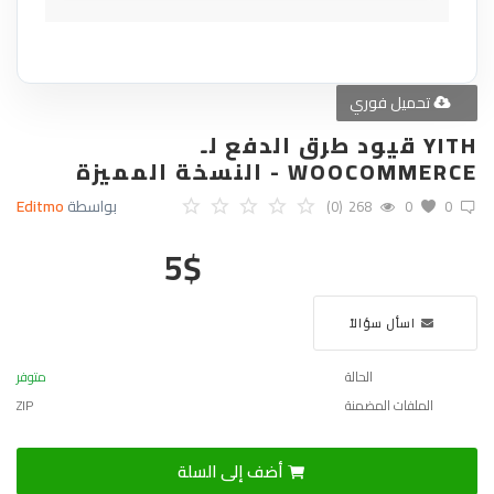
تحميل فوري
YITH قيود طرق الدفع لـ
WOOCOMMERCE - النسخة المميزة
بواسطة
Editmo
(0)
268
0
0
5
$
اسأل سؤالاً
الحالة
متوفر
الملفات المضمنة
ZIP
أضف إلى السلة