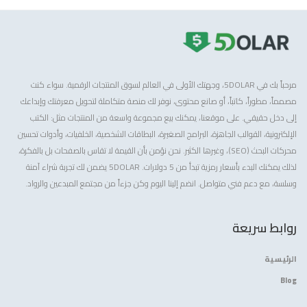
مرحباً بك في 5DOLAR، وجهتك الأولى في العالم لسوق المنتجات الرقمية. سواء كنت
مصمماً، مطوراً، كاتباً، أو صانع محتوى، نوفر لك منصة متكاملة لتحويل معرفتك وإبداعك
إلى دخل حقيقي. على موقعنا، يمكنك بيع مجموعة واسعة من المنتجات مثل: الكتب
الإلكترونية، القوالب الجاهزة، البرامج الصغيرة، البطاقات الشخصية، الخلفيات، وأدوات تحسين
محركات البحث (SEO)، وغيرها الكثير. نحن نؤمن بأن القيمة لا تقاس بالصفحات بل بالفكرة،
لذلك يمكنك البدء بأسعار رمزية تبدأ من 5 دولارات. 5DOLAR يضمن لك تجربة شراء آمنة
وسلسة، مع دعم فني متواصل. انضم إلينا اليوم وكن جزءاً من مجتمع المبدعين والرواد.
روابط سريعة
الرئيسية
Blog