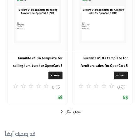
Furnilife v1.0 a template for
Furnilife v1.0 a template for
selling furniture for OpenCart 3
furniture sales for OpenCart 3
(ZIP)
(ZIP)
EDITMO
EDITMO
0
0
5
$
5
$
عرض الكل
قد يعجبك أيضاً