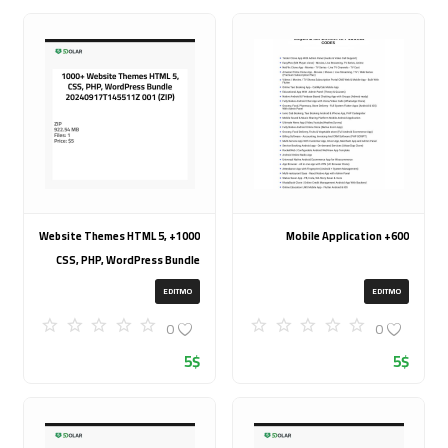
1000+ Website Themes HTML 5,
600+ Mobile Application
CSS, PHP, WordPress Bundle
20240917T145511Z 001 (ZIP)
EDITMO
EDITMO
0
0
5
$
5
$