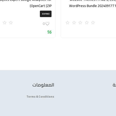
OpenCart (ZIP)
WordPress Bundle 20240917T
EDITMO
0
5
$
ة
المعلومات
Terms & Conditions