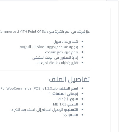
عزز تجربتك في البيع بالتجزئة مع YITH Point Of Sale لـ WooCommerce. يتيح لك هذا الملحق القوي إدارة المبيعات مباشرة من متجرك الفعلي بينما يتكامل بسلاسة مع متجرك عبر الإنترنت على WooCommerce.
تثبيت وإعداد سهل
واجهة مستخدم بديهية للمعاملات السريعة
يدعم طرق دفع متعددة
إدارة المخزون في الوقت الحقيقي
تقارير وتحليلات شاملة للمبيعات
تفاصيل الملف
اسم الملف:
YITH Point Of Sale For WooCommerce (POS) v1.3.0.zip
إجمالي الملفات:
1
النوع:
ZIP (1)
الحجم:
1.63 MB
التسليم:
الوصول المباشر إلى الملف بعد الشراء
السعر:
$5