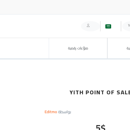
ة
منوّعات رقمية
YITH POINT OF SA
بواسطة
Editmo
5
$