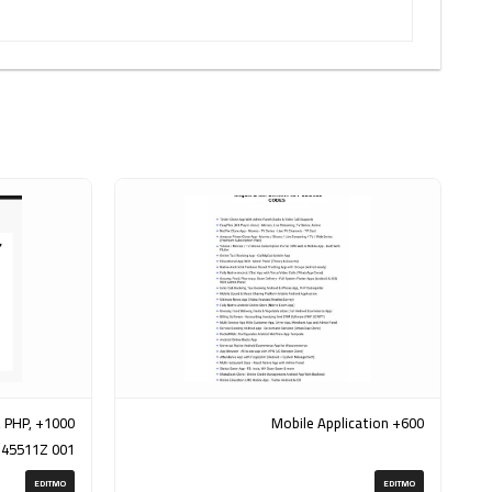
, PHP,
600+ Mobile Application
145511Z 001
(ZIP)
EDITMO
EDITMO