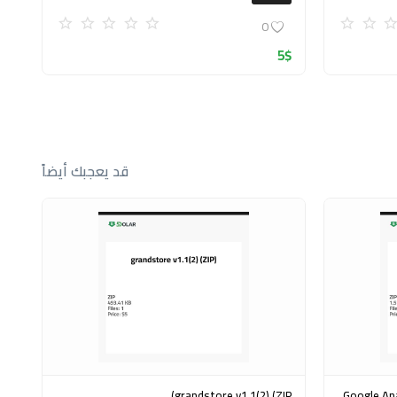
0
5
$
قد يعجبك أيضاً
grandstore v1.1(2) (ZIP)
Google Analytics Ex