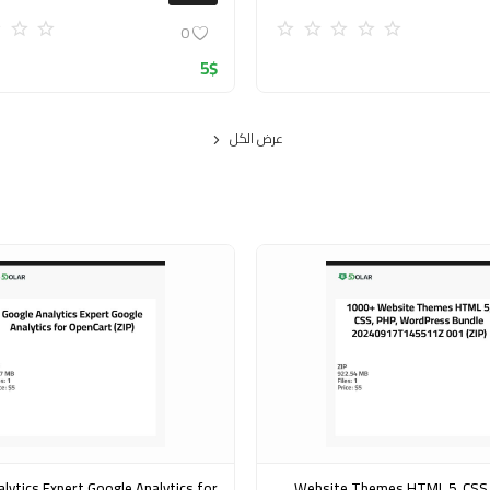
0
5
$
عرض الكل
pert Google Analytics for
1000+ Website Themes HTML 5, CSS