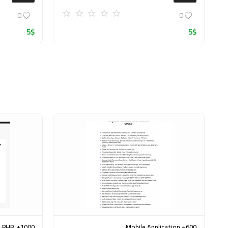
0
0
5
$
5
$
, PHP,
600+ Mobile Application