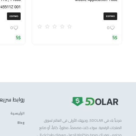
145511Z 001
(ZIP)
EDITMO
EDITMO
0
0
5
$
5
$
روابط سريع
الرئيسية
مرحباً بك في 5DOLAR، وجهتك الأولى في العالم لسوق
Blog
المنتجات الرقمية. سواء كنت مصمماً، مطوراً، كاتباً، أو صانع
محتوى، نوفر لك منصة متكاملة لتحويل معرفتك وإبداعك إلى