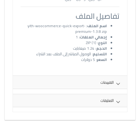
تفاصيل الملف
اسم الملف:
yith-woocommerce-quick-export-
premium-1.3.8.zip
إجمالي الملفات:
1
النوع:
ZIP (1)
الحجم:
1.24 ميغابايت
التسليم:
الوصول المباشر إلى الملف بعد الشراء
السعر:
5 دولارات
التقييمات
التعليقات