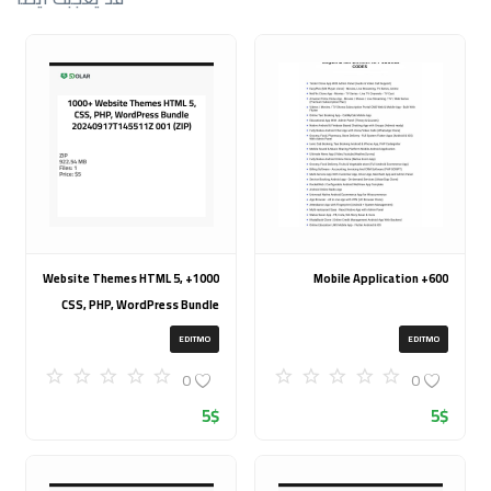
1000+ Website Themes HTML 5,
600+ Mobile Application
CSS, PHP, WordPress Bundle
20240917T145511Z 001 (ZIP)
EDITMO
EDITMO
0
0
5
$
5
$