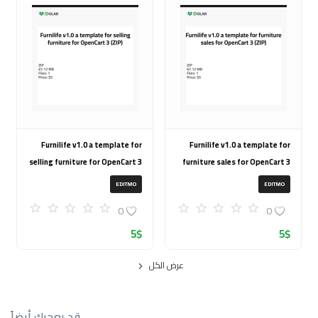
Furnilife v1.0 a template for
Furnilife v1.0 a template for
selling furniture for OpenCart 3
furniture sales for OpenCart 3
(ZIP)
(ZIP)
EDITMO
EDITMO
0
0
5
$
5
$
عرض الكل
قد يعجبك أيضاً