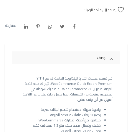
إضافة إلى قائمة الرغبات
مشاركة:
الوصف
قم بتبسيط عمليات التجارة الإلكترونية الخاصة بك مع YITH
WooCommerce Quick Export Premium. تتيح لك هذه الأداة
القوية تصدير بيانات WooCommerce الخاصة بك بسهولة في
مجموعة متنوعة من التنسيقات، مما يجعل إدارة متجرك عبر الإنترنت
أسهل من أي وقت مضى.
واجهة سهلة الاستخدام لتصدير البيانات بسرعة
يدعم تنسيقات ملفات متعددة للمرونة
متوافق مع أحدث إصدارات WooCommerce
خفيف وفعال، بحجم ملف يبلغ 1.3 ميغابايت فقط
تحميل فوري للوصول الفوري