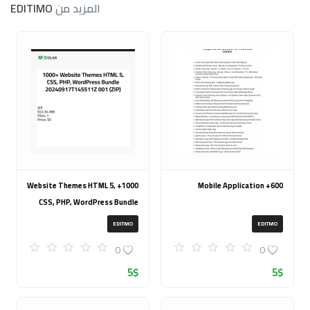
المزيد من
EDITIMO
1000+ Website Themes HTML 5,
600+ Mobile Application
CSS, PHP, WordPress Bundle
20240917T145511Z 001 (ZIP)
EDITMO
EDITMO
0
0
5
$
5
$