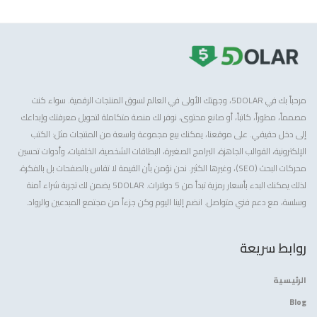
مرحباً بك في 5DOLAR، وجهتك الأولى في العالم لسوق المنتجات الرقمية. سواء كنت
مصمماً، مطوراً، كاتباً، أو صانع محتوى، نوفر لك منصة متكاملة لتحويل معرفتك وإبداعك
إلى دخل حقيقي. على موقعنا، يمكنك بيع مجموعة واسعة من المنتجات مثل: الكتب
الإلكترونية، القوالب الجاهزة، البرامج الصغيرة، البطاقات الشخصية، الخلفيات، وأدوات تحسين
محركات البحث (SEO)، وغيرها الكثير. نحن نؤمن بأن القيمة لا تقاس بالصفحات بل بالفكرة،
لذلك يمكنك البدء بأسعار رمزية تبدأ من 5 دولارات. 5DOLAR يضمن لك تجربة شراء آمنة
وسلسة، مع دعم فني متواصل. انضم إلينا اليوم وكن جزءاً من مجتمع المبدعين والرواد.
روابط سريعة
الرئيسية
Blog