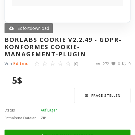
Blog
Merkliste
Sofortdownload
BORLABS COOKIE V2.2.49 - GDPR-
Contact
KONFORMES COOKIE-
MANAGEMENT-PLUGIN
Anmelden
Von
Editmo
(0)
272
0
0
Registrieren
5
$
Sprache
FRAGE STELLEN
English
Türkçe
العربية
Deutsch
Status
Auf Lager
Enthaltene Dateien
ZIP