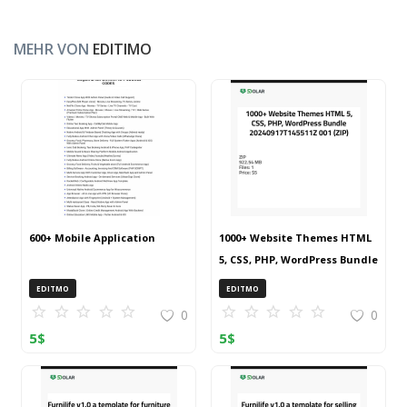
MEHR VON
EDITIMO
600+ Mobile Application
1000+ Website Themes HTML
5, CSS, PHP, WordPress Bundle
20240917T145511Z 001 (ZIP)
EDITMO
EDITMO
0
0
5
$
5
$