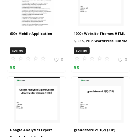
600+ Mobile Application
1000+ Website Themes HTML
5, CSS, PHP, WordPress Bundle
20240917T145511Z 001 (ZIP)
EDITMO
EDITMO
0
0
5
$
5
$
Google Analytics Expert
grandstore v1.1(2) (ZIP)