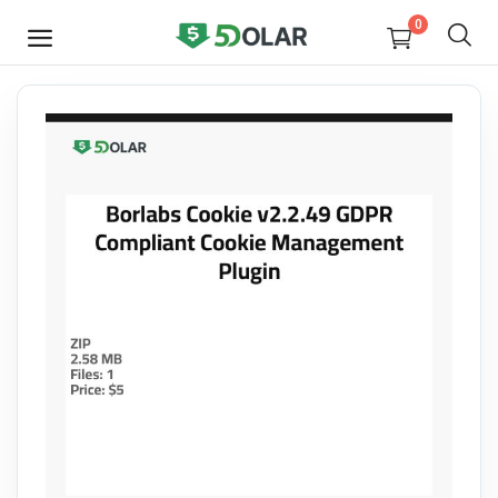
0
JETZT
VERKAUFEN
Video
Design
Software
E-books
Courses
Miscellaneous