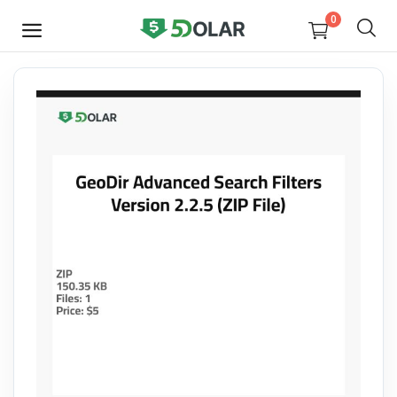
0
JETZT
VERKAUFEN
Video
Design
Software
E-books
Courses
Miscellaneous