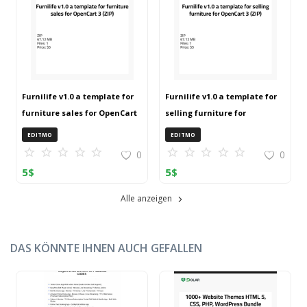
Furnilife v1.0 a template for
Furnilife v1.0 a template for
furniture sales for OpenCart
selling furniture for
3 (ZIP)
OpenCart 3 (ZIP)
EDITMO
EDITMO
0
0
5
$
5
$
Alle anzeigen
DAS KÖNNTE IHNEN AUCH GEFALLEN