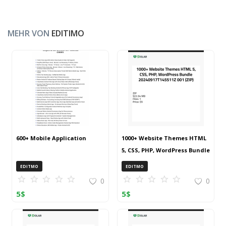
MEHR VON
EDITIMO
600+ Mobile Application
1000+ Website Themes HTML
5, CSS, PHP, WordPress Bundle
20240917T145511Z 001 (ZIP)
EDITMO
EDITMO
0
0
5
$
5
$