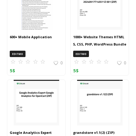
600+ Mobile Application
1000+ Website Themes HTML
5, CSS, PHP, WordPress Bundle
20240917T145511Z 001 (ZIP)
EDITMO
EDITMO
0
0
5
$
5
$
Google Analytics Expert
grandstore v1.1(2) (ZIP)