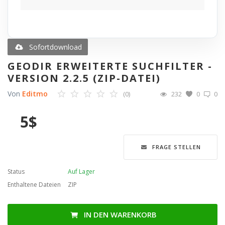
Blog
Merkliste
Sofortdownload
GEODIR ERWEITERTE SUCHFILTER -
Contact
VERSION 2.2.5 (ZIP-DATEI)
Von
Editmo
(0)
232
0
0
Anmelden
5
$
Registrieren
Sprache
FRAGE STELLEN
English
Türkçe
العربية
Status
Auf Lager
Deutsch
Enthaltene Dateien
ZIP
IN DEN WARENKORB