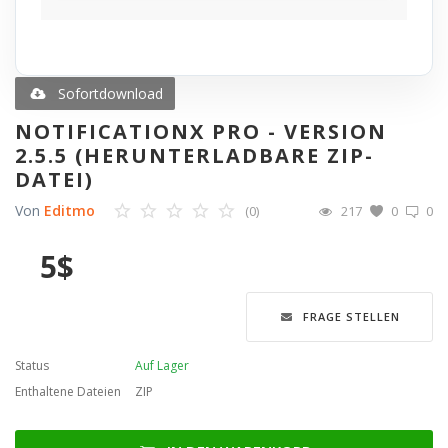
Blog
Merkliste
Sofortdownload
NOTIFICATIONX PRO - VERSION
Contact
2.5.5 (HERUNTERLADBARE ZIP-
DATEI)
Anmelden
Von
Editmo
(0)
217
0
0
Registrieren
5
$
Sprache
FRAGE STELLEN
English
Türkçe
العربية
Deutsch
Status
Auf Lager
Enthaltene Dateien
ZIP