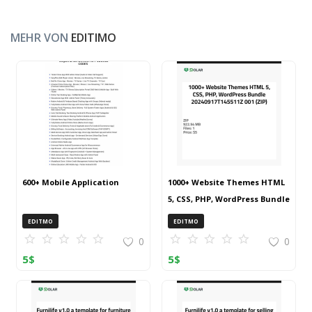
MEHR VON
EDITIMO
600+ Mobile Application
1000+ Website Themes HTML
5, CSS, PHP, WordPress Bundle
20240917T145511Z 001 (ZIP)
EDITMO
EDITMO
0
0
5
$
5
$