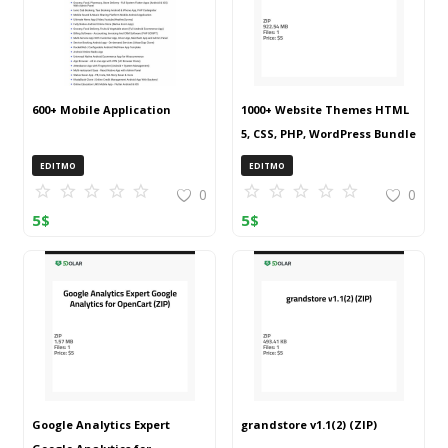
600+ Mobile Application
1000+ Website Themes HTML
5, CSS, PHP, WordPress Bundle
20240917T145511Z 001 (ZIP)
EDITMO
EDITMO
0
0
5
$
5
$
Google Analytics Expert
grandstore v1.1(2) (ZIP)