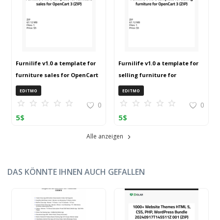
Furnilife v1.0 a template for
Furnilife v1.0 a template for
furniture sales for OpenCart
selling furniture for
3 (ZIP)
OpenCart 3 (ZIP)
EDITMO
EDITMO
0
0
5
$
5
$
Alle anzeigen
DAS KÖNNTE IHNEN AUCH GEFALLEN