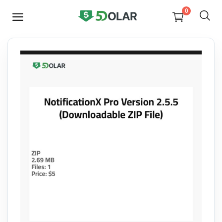
0
JETZT
VERKAUFEN
Video
Design
Software
E-books
Courses
Miscellaneous