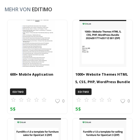
MEHR VON
EDITIMO
600+ Mobile Application
1000+ Website Themes HTML
5, CSS, PHP, WordPress Bundle
20240917T145511Z 001 (ZIP)
EDITMO
EDITMO
0
0
5
$
5
$