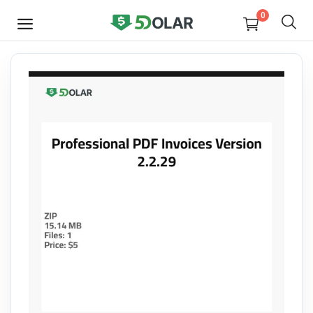
0
JETZT
VERKAUFEN
Video
Design
Software
E-books
Courses
Miscellaneous