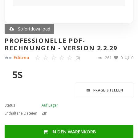
Blog
Merkliste
Sofortdownload
PROFESSIONELLE PDF-
Contact
RECHNUNGEN - VERSION 2.2.29
Von
Editmo
(0)
261
0
0
Anmelden
5
$
Registrieren
Sprache
FRAGE STELLEN
English
Türkçe
العربية
Status
Auf Lager
Deutsch
Enthaltene Dateien
ZIP
IN DEN WARENKORB