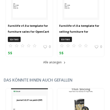
Furnilife v1.0 a template for
Furnilife v1.0 a template for
furniture sales for OpenCart
selling furniture for
3 (ZIP)
OpenCart 3 (ZIP)
EDITMO
EDITMO
0
0
5
$
5
$
Alle anzeigen
DAS KÖNNTE IHNEN AUCH GEFALLEN