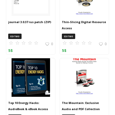
journal 3.0.37 rus patch (ZIP)
Thin-Slicing Digital Resource
Access
EDITMO
EDITMO
0
0
5
$
5
$
Top 10 Energy Hacks:
The Mountain: Exclusive
AudioBook & eBook Access
Audio and PDF Collection