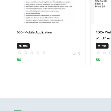
600+ Mobile Application
1000+ Web
WordPress
(ZIP)
EDITMO
EDITMO
0
5
$
5
$