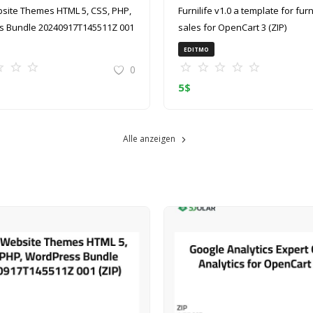
site Themes HTML 5, CSS, PHP,
Furnilife v1.0 a template for furniture
 Bundle 20240917T145511Z 001
sales for OpenCart 3 (ZIP)
EDITMO
0
5
$
Alle anzeigen