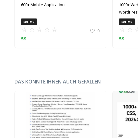
600+ Mobile Application
1000+ Web
WordPress
(ZIP)
EDITMO
EDITMO
0
5
$
5
$
DAS KÖNNTE IHNEN AUCH GEFALLEN