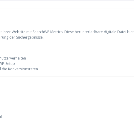
tät Ihrer Website mit SearchWP Metrics. Diese herunterladbare digitale Datei bie
rung der Suchergebnisse.
nutzerverhalten
hWP-Setup
nd die Konversionsraten
uf