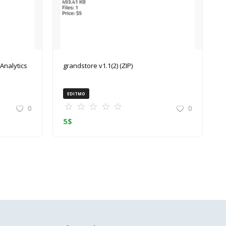
grandstore v1.1(2) (ZIP)
EDITMO
0
0
5
$