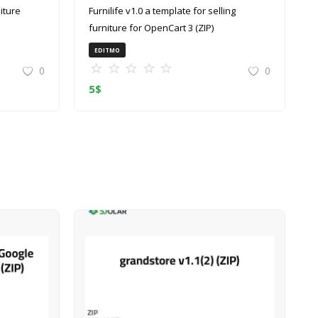
Furnilife v1.0 a template for selling
furniture for OpenCart 3 (ZIP)
EDITMO
0
0
5
$