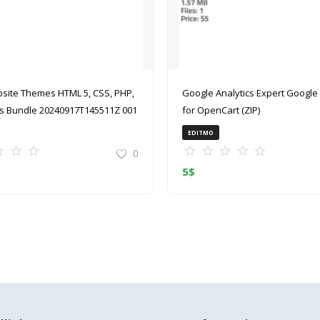
site Themes HTML 5, CSS, PHP,
Google Analytics Expert Google Analytics
 Bundle 20240917T145511Z 001
for OpenCart (ZIP)
EDITMO
0
5
$