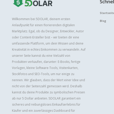
Schnel
Startseit
Willkommen bei 5DOLAR, deinem ersten
Blog
Anlaufpunkt für einen florierenden digitalen
Marktplatz. Egal, ob du Designer, Entwickler, Autor
oder Content-Ersteller bist – wir bieten dir eine
umfassende Plattform, um dein Wissen und deine
Kreativität in echtes Einkommen zu verwandeln. Auf
unserer Seite kannst du eine Vielzahl von
Produkten verkaufen, darunter: E-Books, fertige
Vorlagen, kleine Software-Tools, Visitenkarten,
Stockfotos und SEO-Tools, um nur einige zu
nennen. Wir glauben, dass der Wert einer Idee und
nicht von der Seitenzahl gemessen wird. Deshalb
kannst du deine Produkte zu symbolischen Preisen
ab nur 5 Dollar anbieten. 5DOLAR garantiert ein
sicheres und reibungsloses Einkaufserlebnis für
Käufer und ein zuverlässiges Dashboard für