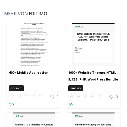
MEHR VON
EDITIMO
600+ Mobile Application
1000+ Website Themes HTML
5, CSS, PHP, WordPress Bundle
20240917T145511Z 001 (ZIP)
EDITMO
EDITMO
0
0
5
$
5
$