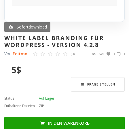
Blog
Merkliste
Sofortdownload
WHITE LABEL BRANDING FÜR
Contact
WORDPRESS - VERSION 4.2.8
Von
Editmo
(0)
245
0
0
Anmelden
5
$
Registrieren
Sprache
FRAGE STELLEN
English
Türkçe
العربية
Status
Auf Lager
Deutsch
Enthaltene Dateien
ZIP
IN DEN WARENKORB