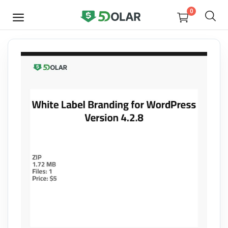
0
JETZT
VERKAUFEN
Video
Design
Software
E-books
Courses
Miscellaneous