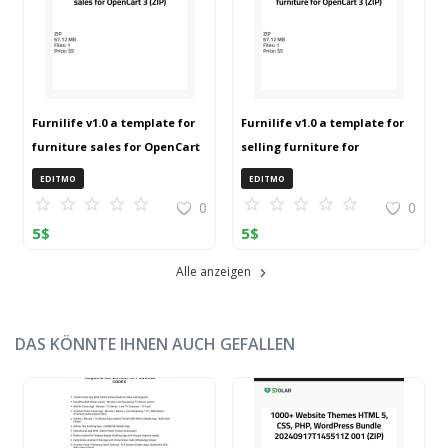
Furnilife v1.0 a template for
Furnilife v1.0 a template for
furniture sales for OpenCart
selling furniture for
3 (ZIP)
OpenCart 3 (ZIP)
EDITMO
EDITMO
0
0
5
$
5
$
Alle anzeigen
DAS KÖNNTE IHNEN AUCH GEFALLEN