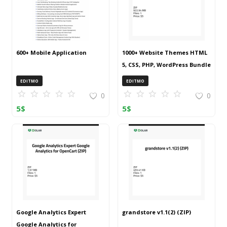
600+ Mobile Application
1000+ Website Themes HTML
5, CSS, PHP, WordPress Bundle
20240917T145511Z 001 (ZIP)
EDITMO
EDITMO
0
0
5
$
5
$
Google Analytics Expert
grandstore v1.1(2) (ZIP)
Google Analytics for