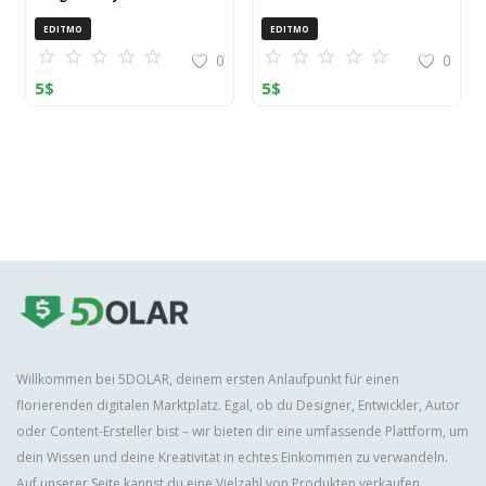
OpenCart (ZIP)
EDITMO
EDITMO
0
0
5
$
5
$
Willkommen bei 5DOLAR, deinem ersten Anlaufpunkt für einen
florierenden digitalen Marktplatz. Egal, ob du Designer, Entwickler, Autor
oder Content-Ersteller bist – wir bieten dir eine umfassende Plattform, um
dein Wissen und deine Kreativität in echtes Einkommen zu verwandeln.
Auf unserer Seite kannst du eine Vielzahl von Produkten verkaufen,