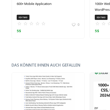
600+ Mobile Application
1000+ Web
WordPress
(ZIP)
EDITMO
EDITMO
0
5
$
5
$
DAS KÖNNTE IHNEN AUCH GEFALLEN