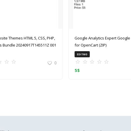
site Themes HTML 5, CSS, PHP,
Google Analytics Expert Google Analytics
 Bundle 20240917T145511Z 001
for OpenCart (ZIP)
EDITMO
0
5
$