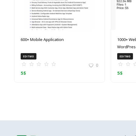
600+ Mobile Application
1000+ Web
WordPress
(ZIP)
EDITMO
EDITMO
0
5
$
5
$