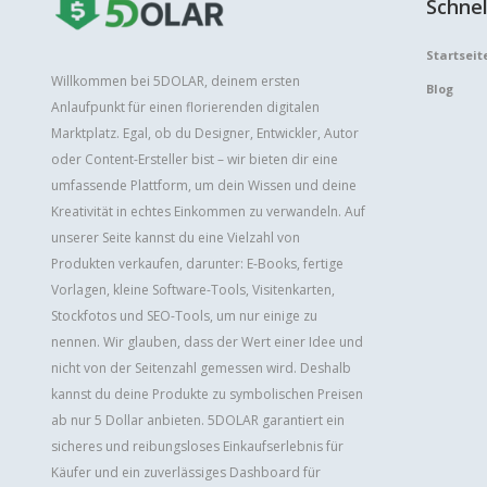
Schnel
Startseit
Willkommen bei 5DOLAR, deinem ersten
Blog
Anlaufpunkt für einen florierenden digitalen
Marktplatz. Egal, ob du Designer, Entwickler, Autor
oder Content-Ersteller bist – wir bieten dir eine
umfassende Plattform, um dein Wissen und deine
Kreativität in echtes Einkommen zu verwandeln. Auf
unserer Seite kannst du eine Vielzahl von
Produkten verkaufen, darunter: E-Books, fertige
Vorlagen, kleine Software-Tools, Visitenkarten,
Stockfotos und SEO-Tools, um nur einige zu
nennen. Wir glauben, dass der Wert einer Idee und
nicht von der Seitenzahl gemessen wird. Deshalb
kannst du deine Produkte zu symbolischen Preisen
ab nur 5 Dollar anbieten. 5DOLAR garantiert ein
sicheres und reibungsloses Einkaufserlebnis für
Käufer und ein zuverlässiges Dashboard für