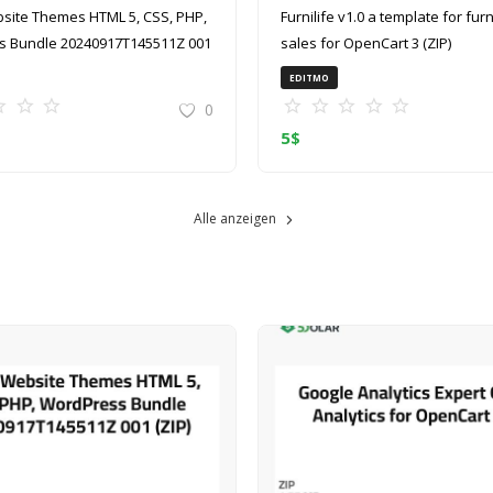
site Themes HTML 5, CSS, PHP,
Furnilife v1.0 a template for furniture
 Bundle 20240917T145511Z 001
sales for OpenCart 3 (ZIP)
EDITMO
0
5
$
Alle anzeigen