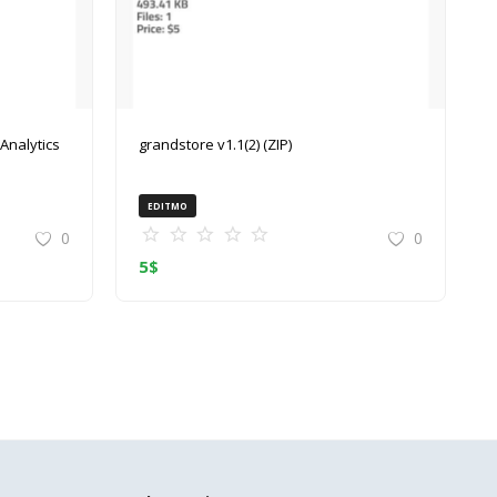
grandstore v1.1(2) (ZIP)
EDITMO
0
0
5
$