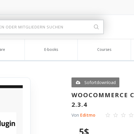
are
E-books
Courses
Sofortdownload
WOOCOMMERCE CU
2.3.4
Von
Editmo
5
$