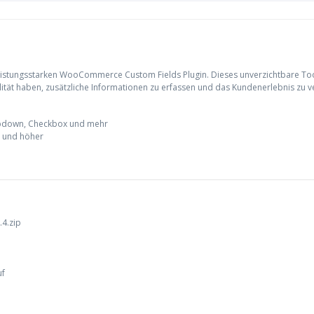
tungsstarken WooCommerce Custom Fields Plugin. Dieses unverzichtbare Tool e
lität haben, zusätzliche Informationen zu erfassen und das Kundenerlebnis zu 
ropdown, Checkbox und mehr
 und höher
4.zip
uf