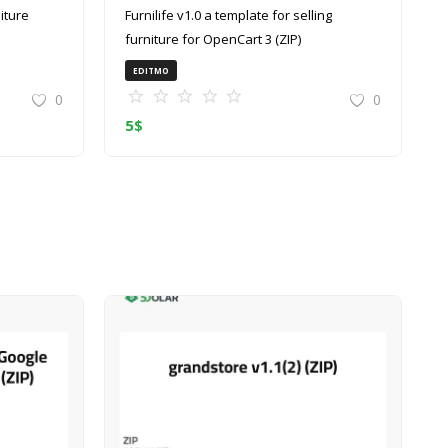
Furnilife v1.0 a template for selling
furniture for OpenCart 3 (ZIP)
EDITMO
0
0
5
$