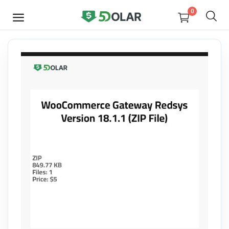
0
JETZT
VERKAUFEN
Video
Design
Software
E-books
Courses
Miscellaneous