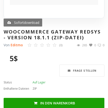
Blog
Merkliste
Sofortdownload
WOOCOMMERCE GATEWAY REDSYS
Contact
- VERSION 18.1.1 (ZIP-DATEI)
Von
Editmo
(0)
265
0
0
Anmelden
5
$
Registrieren
Sprache
FRAGE STELLEN
English
Türkçe
العربية
Status
Auf Lager
Deutsch
Enthaltene Dateien
ZIP
IN DEN WARENKORB