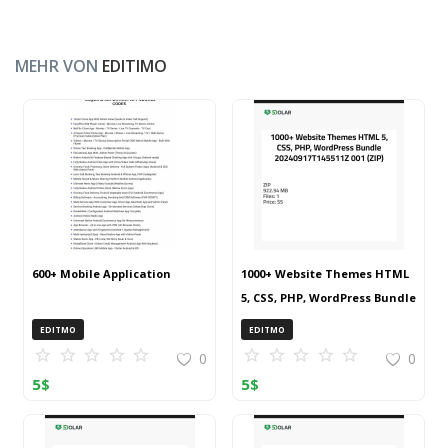
MEHR VON
EDITIMO
600+ Mobile Application
1000+ Website Themes HTML
5, CSS, PHP, WordPress Bundle
20240917T145511Z 001 (ZIP)
EDITMO
EDITMO
0
0
5
$
5
$