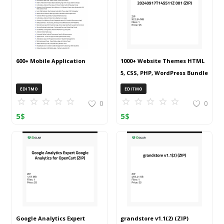
600+ Mobile Application
1000+ Website Themes HTML
5, CSS, PHP, WordPress Bundle
20240917T145511Z 001 (ZIP)
EDITMO
EDITMO
0
0
5
$
5
$
Google Analytics Expert
grandstore v1.1(2) (ZIP)