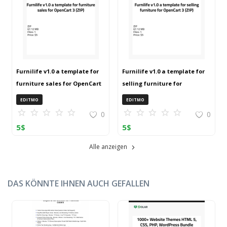
Furnilife v1.0 a template for
Furnilife v1.0 a template for
furniture sales for OpenCart
selling furniture for
3 (ZIP)
OpenCart 3 (ZIP)
EDITMO
EDITMO
0
0
5
$
5
$
Alle anzeigen
DAS KÖNNTE IHNEN AUCH GEFALLEN