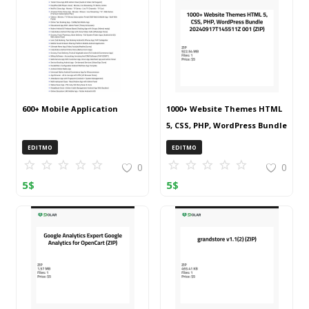
600+ Mobile Application
1000+ Website Themes HTML
5, CSS, PHP, WordPress Bundle
20240917T145511Z 001 (ZIP)
EDITMO
EDITMO
0
0
5
$
5
$