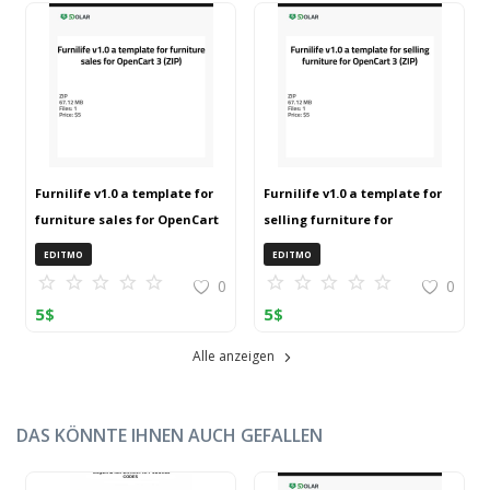
Furnilife v1.0 a template for
Furnilife v1.0 a template for
furniture sales for OpenCart
selling furniture for
3 (ZIP)
OpenCart 3 (ZIP)
EDITMO
EDITMO
0
0
5
$
5
$
Alle anzeigen
DAS KÖNNTE IHNEN AUCH GEFALLEN