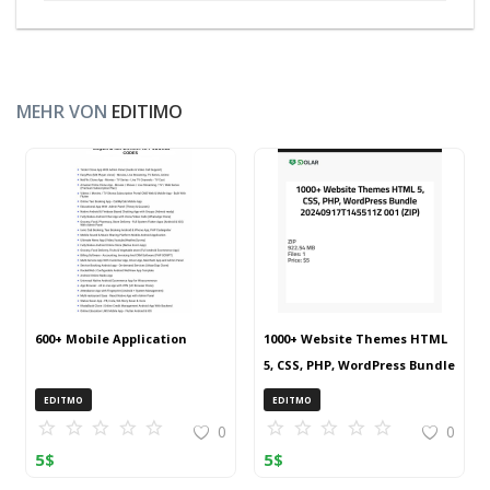
MEHR VON
EDITIMO
600+ Mobile Application
1000+ Website Themes HTML
5, CSS, PHP, WordPress Bundle
20240917T145511Z 001 (ZIP)
EDITMO
EDITMO
0
0
5
$
5
$