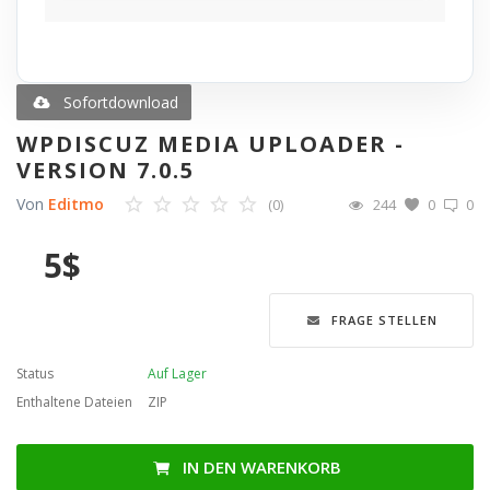
Blog
Merkliste
Sofortdownload
WPDISCUZ MEDIA UPLOADER -
Contact
VERSION 7.0.5
Von
Editmo
(0)
244
0
0
Anmelden
5
$
Registrieren
Sprache
FRAGE STELLEN
English
Türkçe
العربية
Status
Auf Lager
Deutsch
Enthaltene Dateien
ZIP
IN DEN WARENKORB