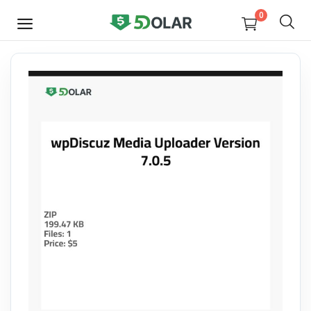
0
JETZT
VERKAUFEN
Video
Design
Software
E-books
Courses
Miscellaneous