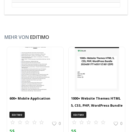
MEHR VON
EDITIMO
600+ Mobile Application
1000+ Website Themes HTML
5, CSS, PHP, WordPress Bundle
20240917T145511Z 001 (ZIP)
EDITMO
EDITMO
0
0
5
$
5
$