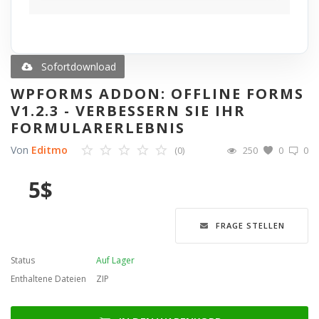
Blog
Merkliste
Sofortdownload
WPFORMS ADDON: OFFLINE FORMS
Contact
V1.2.3 - VERBESSERN SIE IHR
FORMULARERLEBNIS
Anmelden
Von
Editmo
(0)
250
0
0
Registrieren
5
$
Sprache
FRAGE STELLEN
English
Türkçe
العربية
Deutsch
Status
Auf Lager
Enthaltene Dateien
ZIP