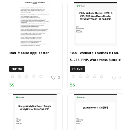
600+ Mobile Application
1000+ Website Themes HTML
5, CSS, PHP, WordPress Bundle
20240917T145511Z 001 (ZIP)
EDITMO
EDITMO
0
0
5
$
5
$