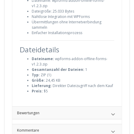
Dateiname: wpforms-addon-offline-forms-
v1.2.3.zip
Dateigröße: 25.033 Bytes
Nahtlose Integration mit WPForms
Übermittlungen ohne Internetverbindung
sammeln
Einfacher Installationsprozess
Dateidetails
Dateiname:
wpforms-addon-offline-forms-
v1.2.3.zip
Gesamtanzahl der Dateien:
1
Typ:
ZIP (1)
Größe:
24,45 KB
Lieferung:
Direkter Dateizugriff nach dem Kauf
Preis:
$5
Bewertungen
Kommentare