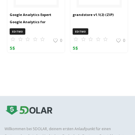
Google Analytics Expert
grandstore v1.1(2) (ZIP)
Google Analytics for
OpenCart (ZIP)
EDITMO
EDITMO
0
0
5
$
5
$
Willkommen bei 5DOLAR, deinem ersten Anlaufpunkt für einen