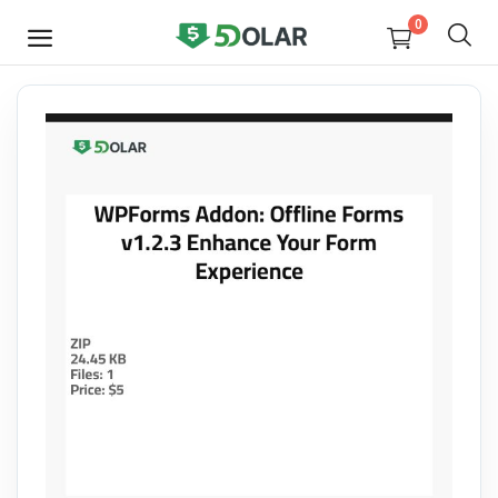
0
JETZT
VERKAUFEN
Video
Design
Software
E-books
Courses
Miscellaneous