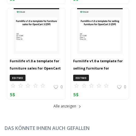
Furnilife v1.0 a template for
Furnilife v1.0 a template for
furniture sales for OpenCart
selling furniture for
3 (ZIP)
OpenCart 3 (ZIP)
EDITMO
EDITMO
0
0
5
$
5
$
Alle anzeigen
DAS KÖNNTE IHNEN AUCH GEFALLEN