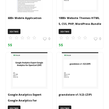
600+ Mobile Application
1000+ Website Themes HTML
5, CSS, PHP, WordPress Bundle
20240917T145511Z 001 (ZIP)
EDITMO
EDITMO
0
0
5
$
5
$
Google Analytics Expert
grandstore v1.1(2) (ZIP)
Google Analytics for
OpenCart (ZIP)
EDITMO
EDITMO