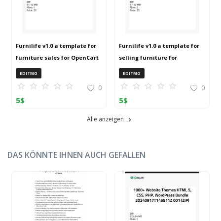
Furnilife v1.0 a template for
Furnilife v1.0 a template for
furniture sales for OpenCart
selling furniture for
3 (ZIP)
OpenCart 3 (ZIP)
EDITMO
EDITMO
0
0
5
$
5
$
Alle anzeigen
DAS KÖNNTE IHNEN AUCH GEFALLEN