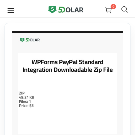
0
JETZT
VERKAUFEN
Video
Design
Software
E-books
Courses
Miscellaneous