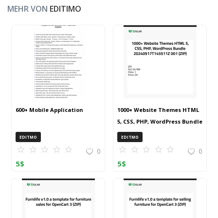
MEHR VON
EDITIMO
600+ Mobile Application
1000+ Website Themes HTML
5, CSS, PHP, WordPress Bundle
20240917T145511Z 001 (ZIP)
EDITMO
EDITMO
0
0
5
$
5
$