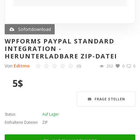
Blog
Merkliste
Sofortdownload
WPFORMS PAYPAL STANDARD
Contact
INTEGRATION -
HERUNTERLADBARE ZIP-DATEI
Anmelden
Von
Editmo
(0)
252
0
0
Registrieren
5
$
Sprache
FRAGE STELLEN
English
Türkçe
العربية
Deutsch
Status
Auf Lager
Enthaltene Dateien
ZIP