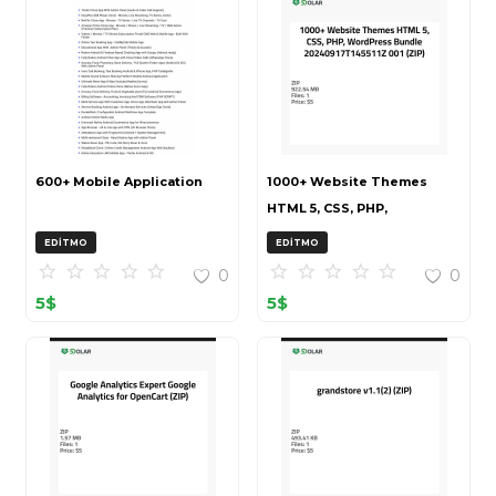
600+ Mobile Application
1000+ Website Themes
HTML 5, CSS, PHP,
WordPress Bundle
EDITMO
EDITMO
20240917T145511Z 001 (ZIP)
0
0
5
$
5
$