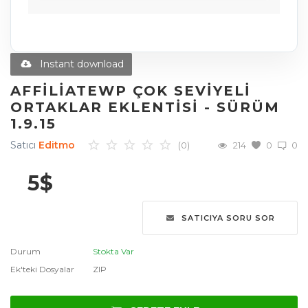
Diğer Ürünler
Blog
Instant download
Favoriler
AFFILIATEWP ÇOK SEVIYELI
ORTAKLAR EKLENTISI - SÜRÜM
İletişim
1.9.15
Giriş Yap
Satıcı
Editmo
(0)
214
0
0
Üye Ol
5
$
Dil
SATICIYA SORU SOR
English
Türkçe
العربية
Durum
Stokta Var
Deutsch
Ek'teki Dosyalar
ZIP