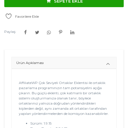
SEPETE EKLE
Favorilere Ekle
Paylaş:
Ürün Açıklaması
AffiliateWP Çok Seviyeli Ortaklar Eklentisi ile ortaklık
pazarlama programınızın tam potansiyelini açığa
çıkarın. Bu güçlü eklenti, çok katmanlı bir ortaklık
sistemi oluşturmanıza olanak tanır, böylece
ortaklarınız yalnızca doğrudan yönlendirdikleri
kişilerden değil, aynı zamanda alt ortakları tarafından
yapılan yönlendirmelerden de komisyon kazanabilirler.
Sürüm: 1.9.15