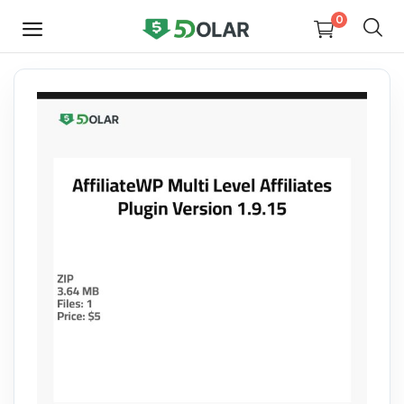
0
HEMEN
SATIŞ
YAP
Video
Tasarım
Yazılım
Dijital Kitaplar
Kurslar