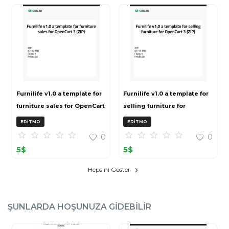
Furnilife v1.0 a template for
Furnilife v1.0 a template for
furniture sales for OpenCart
selling furniture for
3 (ZIP)
OpenCart 3 (ZIP)
EDITMO
EDITMO
0
0
5
$
5
$
Hepsini Göster
ŞUNLARDA HOŞUNUZA GIDEBILIR