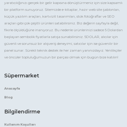
yaratıcılığınızı gerçek bir gelir kapısına dönüştürmeniz için size kapsamlı
bir platform sunuyoruz. Sitemizde e-kitaplar, hazır web site şablonları,
küçük yazılım araçları, kartvizit tasarımları, stok fotoğraflar ve SEO
araçları gibi çok çeşitli ürünleri satabilirsiniz. Biz değerin sayfayla değil,
fikirle ölçüldüğüne inanıyoruz. Bu nedenle ürünlerinizi sadece 5 Dolardan
başlayan sembolik fiyatlarla satışa sunabilirsiniz. 5DOLAR, alıcılar için
güvenli ve sorunsuz bir alışveriş deneyimi, satıcılar için ise güvenilir bir
panel sunar. Sürekli teknik destek ile her zaman yanınızdayız. Yenilikçiler
ve öncüler topluluğumuzun bir parçası olmak için bugün bize katılın!
Süpermarket
Anasayfa
Blog
Bilgilendirme
Kullanım Koşulları