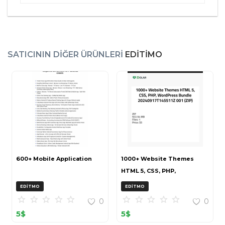
SATICININ DIĞER ÜRÜNLERI
EDITIMO
600+ Mobile Application
1000+ Website Themes
HTML 5, CSS, PHP,
WordPress Bundle
EDITMO
EDITMO
20240917T145511Z 001 (ZIP)
0
0
5
$
5
$