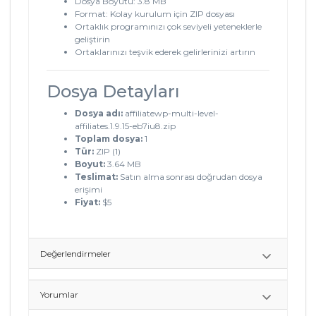
Dosya Boyutu: 3.8 MB
Format: Kolay kurulum için ZIP dosyası
Ortaklık programınızı çok seviyeli yeteneklerle
geliştirin
Ortaklarınızı teşvik ederek gelirlerinizi artırın
Dosya Detayları
Dosya adı:
affiliatewp-multi-level-
affiliates.1.9.15-eb7iu8.zip
Toplam dosya:
1
Tür:
ZIP (1)
Boyut:
3.64 MB
Teslimat:
Satın alma sonrası doğrudan dosya
erişimi
Fiyat:
$5
Değerlendirmeler
Yorumlar