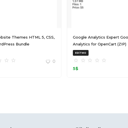
bsite Themes HTML 5, CSS,
Google Analytics Expert Google
rdPress Bundle
Analytics for OpenCart (ZIP)
T145511Z 001 (ZIP)
EDITMO
0
5
$