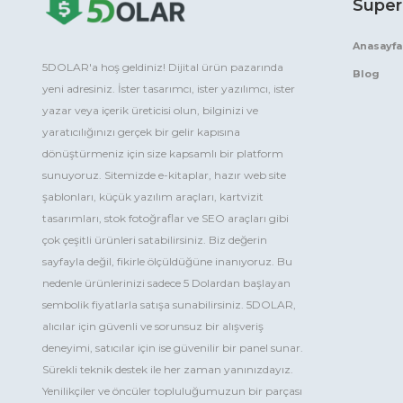
Süper
Anasayfa
5DOLAR'a hoş geldiniz! Dijital ürün pazarında
Blog
yeni adresiniz. İster tasarımcı, ister yazılımcı, ister
yazar veya içerik üreticisi olun, bilginizi ve
yaratıcılığınızı gerçek bir gelir kapısına
dönüştürmeniz için size kapsamlı bir platform
sunuyoruz. Sitemizde e-kitaplar, hazır web site
şablonları, küçük yazılım araçları, kartvizit
tasarımları, stok fotoğraflar ve SEO araçları gibi
çok çeşitli ürünleri satabilirsiniz. Biz değerin
sayfayla değil, fikirle ölçüldüğüne inanıyoruz. Bu
nedenle ürünlerinizi sadece 5 Dolardan başlayan
sembolik fiyatlarla satışa sunabilirsiniz. 5DOLAR,
alıcılar için güvenli ve sorunsuz bir alışveriş
deneyimi, satıcılar için ise güvenilir bir panel sunar.
Sürekli teknik destek ile her zaman yanınızdayız.
Yenilikçiler ve öncüler topluluğumuzun bir parçası