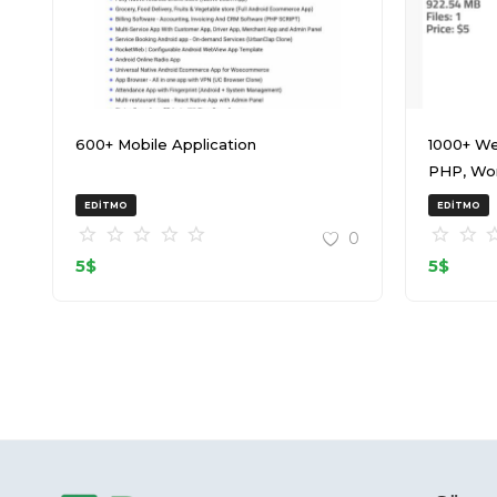
600+ Mobile Application
1000+ We
PHP, Wo
20240917
EDITMO
EDITMO
0
5
$
5
$