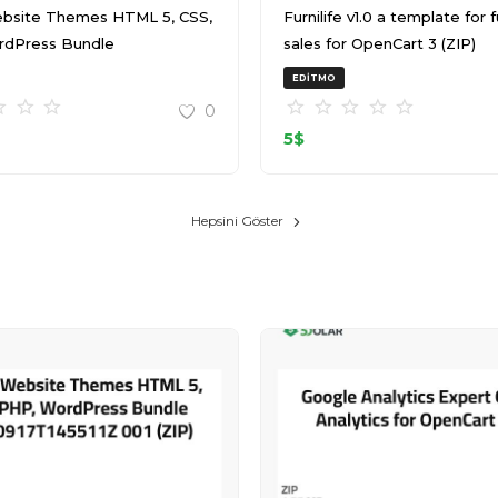
bsite Themes HTML 5, CSS,
Furnilife v1.0 a template for furniture
rdPress Bundle
sales for OpenCart 3 (ZIP)
T145511Z 001 (ZIP)
EDITMO
0
5
$
Hepsini Göster