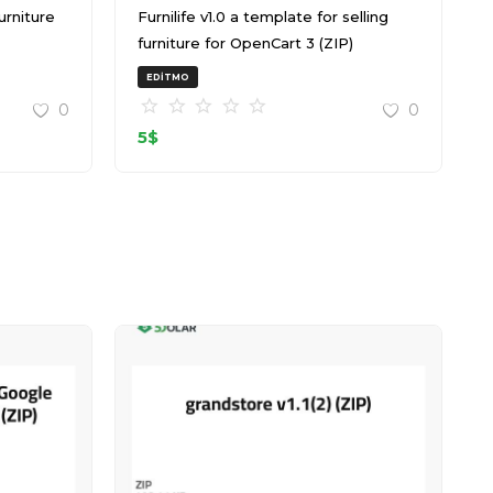
Furnilife v1.0 a template for selling
furniture for OpenCart 3 (ZIP)
EDITMO
0
0
5
$