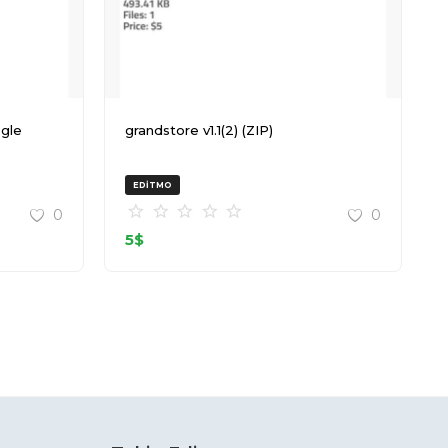
grandstore v1.1(2) (ZIP)
EDITMO
0
0
5
$