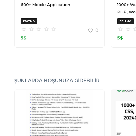
600+ Mobile Application
1000+ We
PHP, Wo
20240917
EDITMO
EDITMO
0
5
$
5
$
ŞUNLARDA HOŞUNUZA GIDEBILIR