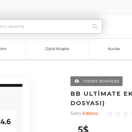
ılım
Dijital Kitaplar
Kurslar
Instant download
BB ULTIMATE EKL
DOSYASI)
Satıcı
Editmo
5
$