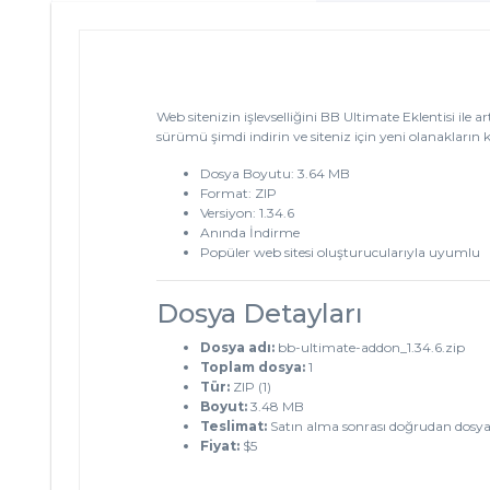
Web sitenizin işlevselliğini BB Ultimate Eklentisi ile a
sürümü şimdi indirin ve siteniz için yeni olanakların ki
Dosya Boyutu: 3.64 MB
Format: ZIP
Versiyon: 1.34.6
Anında İndirme
Popüler web sitesi oluşturucularıyla uyumlu
Dosya Detayları
Dosya adı:
bb-ultimate-addon_1.34.6.zip
Toplam dosya:
1
Tür:
ZIP (1)
Boyut:
3.48 MB
Teslimat:
Satın alma sonrası doğrudan dosya
Fiyat:
$5