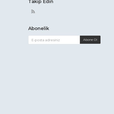
Takip Edin
Abonelik
Abone Ol