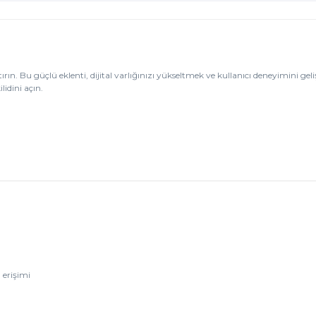
rtırın. Bu güçlü eklenti, dijital varlığınızı yükseltmek ve kullanıcı deneyimini gel
lidini açın.
 erişimi