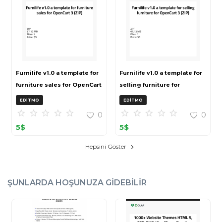
Furnilife v1.0 a template for
Furnilife v1.0 a template for
furniture sales for OpenCart
selling furniture for
3 (ZIP)
OpenCart 3 (ZIP)
EDITMO
EDITMO
0
0
5
$
5
$
Hepsini Göster
ŞUNLARDA HOŞUNUZA GIDEBILIR