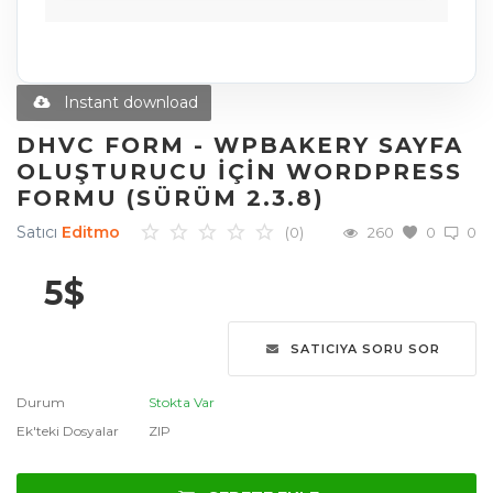
Diğer Ürünler
Blog
Instant download
Favoriler
DHVC FORM - WPBAKERY SAYFA
OLUŞTURUCU IÇIN WORDPRESS
İletişim
FORMU (SÜRÜM 2.3.8)
Giriş Yap
Satıcı
Editmo
(0)
260
0
0
Üye Ol
5
$
Dil
SATICIYA SORU SOR
English
Türkçe
العربية
Durum
Stokta Var
Deutsch
Ek'teki Dosyalar
ZIP