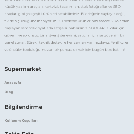
küçük yazılım araçları, kartvizit tasarımları, stok fotoğraflar ve SEO
araçları gibi çok çeşitli ürünleri satabilirsiniz. Biz değerin sayfayla değil,
fikirle ölçüldüğüne inanıyoruz. Bu nedenle ürünlerinizi sadece 5 Dolardan
başlayan sembolik fiyatlarla satışa sunabilirsiniz. 5DOLAR, alıcılar için
güvenli ve sorunsuz bir alışveriş deneyimi, satıcılar için ise güvenilir bir
panel sunar. Sürekli teknik destek ile her zaman yanınızdayız. Yenilikçiler
ve öncüler topluluğumuzun bir parçası olmak için bugün bize katılın!
Süpermarket
Anasayfa
Blog
Bilgilendirme
Kullanım Koşulları