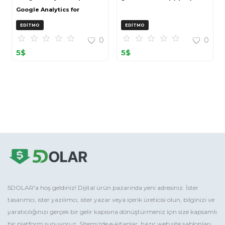
Google Analytics for
OpenCart (ZIP)
EDITMO
EDITMO
0
0
5
$
5
$
5DOLAR'a hoş geldiniz! Dijital ürün pazarında yeni adresiniz. İster
tasarımcı, ister yazılımcı, ister yazar veya içerik üreticisi olun, bilginizi ve
yaratıcılığınızı gerçek bir gelir kapısına dönüştürmeniz için size kapsamlı
bir platform sunuyoruz. Sitemizde e-kitaplar, hazır web site şablonları,