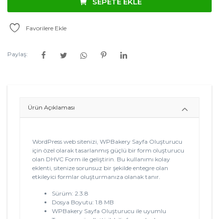
SEPETE EKLE
Favorilere Ekle
Paylaş:
Ürün Açıklaması
WordPress web sitenizi, WPBakery Sayfa Oluşturucu
için özel olarak tasarlanmış güçlü bir form oluşturucu
olan DHVC Form ile geliştirin. Bu kullanımı kolay
eklenti, sitenize sorunsuz bir şekilde entegre olan
etkileyici formlar oluşturmanıza olanak tanır.
Sürüm: 2.3.8
Dosya Boyutu: 1.8 MB
WPBakery Sayfa Oluşturucu ile uyumlu