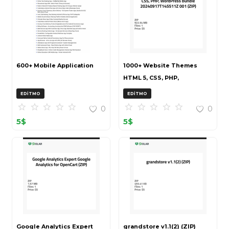
600+ Mobile Application
1000+ Website Themes
HTML 5, CSS, PHP,
WordPress Bundle
EDITMO
EDITMO
20240917T145511Z 001 (ZIP)
0
0
5
$
5
$
Google Analytics Expert
grandstore v1.1(2) (ZIP)