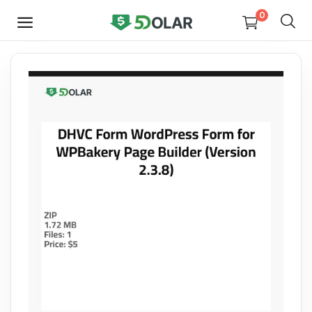
0
HEMEN
SATIŞ
YAP
Video
Tasarım
Yazılım
Dijital Kitaplar
Kurslar