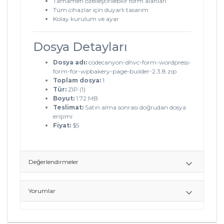
Tamamen özelleştirilebilir form alanları
Tüm cihazlar için duyarlı tasarım
Kolay kurulum ve ayar
Dosya Detayları
Dosya adı:
codecanyon-dhvc-form-wordpress-
form-for-wpbakery-page-builder-2.3.8.zip
Toplam dosya:
1
Tür:
ZIP (1)
Boyut:
1.72 MB
Teslimat:
Satın alma sonrası doğrudan dosya
erişimi
Fiyat:
$5
Değerlendirmeler
Yorumlar