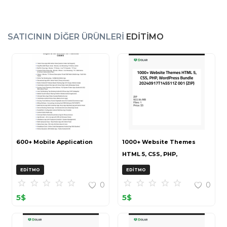
SATICININ DIĞER ÜRÜNLERI
EDITIMO
600+ Mobile Application
1000+ Website Themes
HTML 5, CSS, PHP,
WordPress Bundle
EDITMO
EDITMO
20240917T145511Z 001 (ZIP)
0
0
5
$
5
$