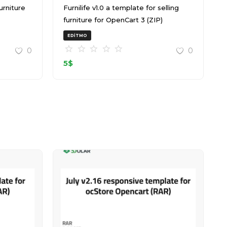
Furnilife v1.0 a template for selling
furniture for OpenCart 3 (ZIP)
EDITMO
0
0
5
$