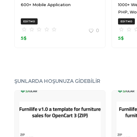
600+ Mobile Application
1000+ We
PHP, Wo
20240917
EDITMO
EDITMO
0
5
$
5
$
ŞUNLARDA HOŞUNUZA GIDEBILIR