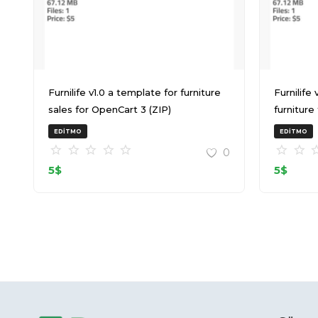
Furnilife v1.0 a template for furniture
Furnilife v1.0 a template f
sales for OpenCart 3 (ZIP)
furniture
EDITMO
EDITMO
0
5
$
5
$