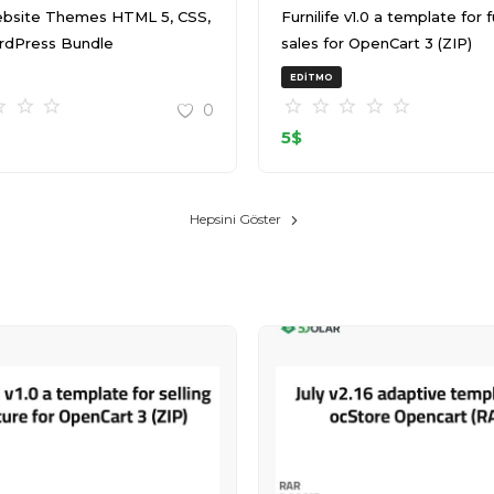
bsite Themes HTML 5, CSS,
Furnilife v1.0 a template for furniture
rdPress Bundle
sales for OpenCart 3 (ZIP)
T145511Z 001 (ZIP)
EDITMO
0
5
$
Hepsini Göster