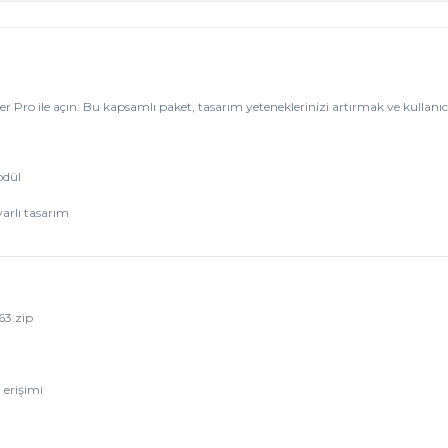
Pro ile açın. Bu kapsamlı paket, tasarım yeteneklerinizi artırmak ve kullanıcı 
odül
arlı tasarım
63.zip
 erişimi