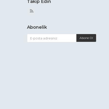
Takip Edin
Abonelik
Abone Ol