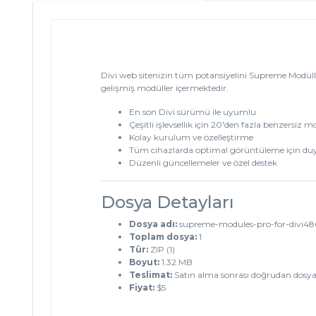
Divi web sitenizin tüm potansiyelini Supreme Modüller 
gelişmiş modüller içermektedir.
En son Divi sürümü ile uyumlu
Çeşitli işlevsellik için 20'den fazla benzersiz m
Kolay kurulum ve özelleştirme
Tüm cihazlarda optimal görüntüleme için duy
Düzenli güncellemeler ve özel destek
Dosya Detayları
Dosya adı:
supreme-modules-pro-for-divi48
Toplam dosya:
1
Tür:
ZIP (1)
Boyut:
1.32 MB
Teslimat:
Satın alma sonrası doğrudan dosya
Fiyat:
$5