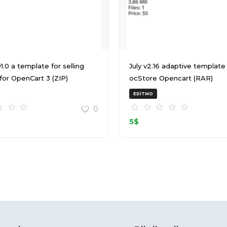
or selling
July v2.16 adaptive template for
 for OpenCart 3 (ZIP)
ocStore Opencart (RAR)
EDITMO
0
5
$