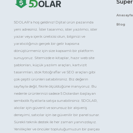
Süper
Anasayfa
5DOLAR'a hoş geldiniz! Dijital ürün pazarında
Blog
yeni adresiniz. İster tasarımcı, ister yazılımcı, ister
yazar veya içerik üreticisi olun, bilginizi ve
yaratıcılığınızı gerçek bir gelir kapısına
dönüştürmeniz için size kapsamlı bir platform
sunuyoruz. Sitemizde e-kitaplar, hazır web site
şablonları, küçük yazılım araçları, kartvizit
tasarımları, stok fotoğraflar ve SEO araçları gibi
çok çeşitli ürünleri satabilirsiniz. Biz değerin
sayfayla değil, fikirle ölçüldüğüne inanıyoruz. Bu
nedenle ürünlerinizi sadece 5 Dolardan başlayan
sembolik fiyatlarla satışa sunabilirsiniz. 5DOLAR,
alıcılar için güvenli ve sorunsuz bir alışveriş
deneyimi, satıcılar için ise güvenilir bir panel sunar.
Sürekli teknik destek ile her zaman yanınızdayız.
Yenilikçiler ve öncüler topluluğumuzun bir parçası