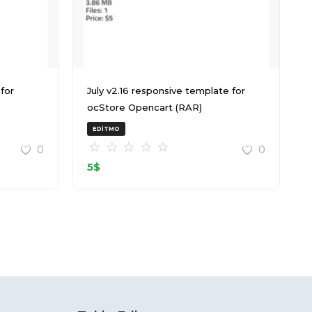
July v2.16 responsive template for
ocStore Opencart (RAR)
EDITMO
0
0
5
$