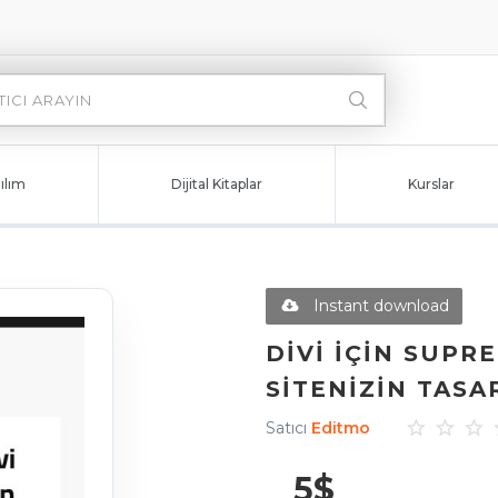
ılım
Dijital Kitaplar
Kurslar
Instant download
DIVI IÇIN SUP
SITENIZIN TASA
Satıcı
Editmo
5
$