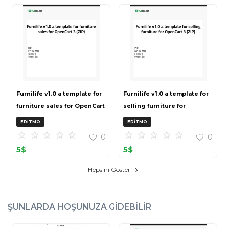
Furnilife v1.0 a template for
Furnilife v1.0 a template for
furniture sales for OpenCart
selling furniture for
3 (ZIP)
OpenCart 3 (ZIP)
EDITMO
EDITMO
0
0
5
$
5
$
Hepsini Göster
ŞUNLARDA HOŞUNUZA GIDEBILIR