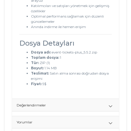
arayüz
Katılımcıları ve satışları yönetmek için gelişmiş
özellikler
Optimal performans sağlamak için düzenli
güncellemeler
Anında indirme ile hemen erişim
Dosya Detayları
Dosya adı:
event-tickets-plus_5.5.2.zip
Toplam dosya:
1
Tür:
ZIP (1)
Boyut:
1.14 MB
Teslimat:
Satın alma sonrası doğrudan dosya
erişimi
Fiyat:
5$
Değerlendirmeler
Yorumlar