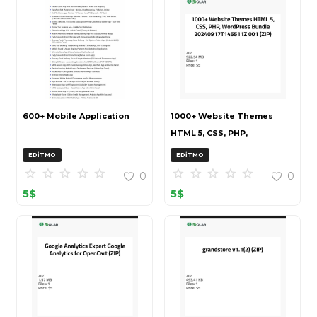
600+ Mobile Application
1000+ Website Themes
HTML 5, CSS, PHP,
WordPress Bundle
EDITMO
EDITMO
20240917T145511Z 001 (ZIP)
0
0
5
$
5
$