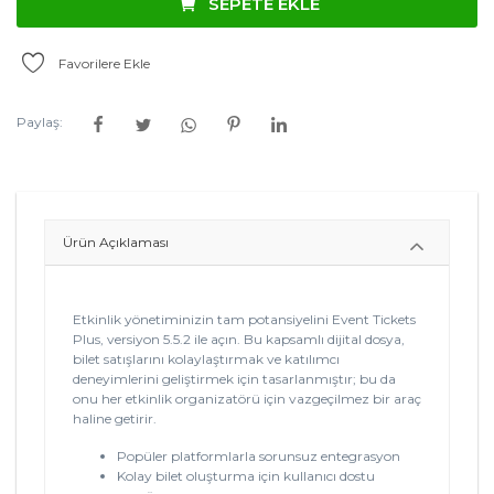
SEPETE EKLE
Favorilere Ekle
Paylaş:
Ürün Açıklaması
Etkinlik yönetiminizin tam potansiyelini Event Tickets
Plus, versiyon 5.5.2 ile açın. Bu kapsamlı dijital dosya,
bilet satışlarını kolaylaştırmak ve katılımcı
deneyimlerini geliştirmek için tasarlanmıştır; bu da
onu her etkinlik organizatörü için vazgeçilmez bir araç
haline getirir.
Popüler platformlarla sorunsuz entegrasyon
Kolay bilet oluşturma için kullanıcı dostu