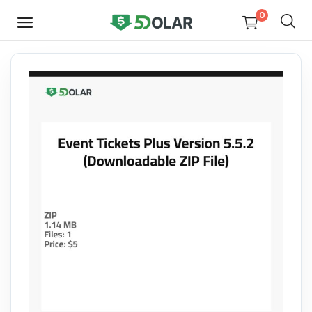
0
HEMEN
SATIŞ
YAP
Video
Tasarım
Yazılım
Dijital Kitaplar
Kurslar