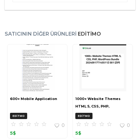
SATICININ DIĞER ÜRÜNLERI
EDITIMO
600+ Mobile Application
1000+ Website Themes
HTML 5, CSS, PHP,
WordPress Bundle
EDITMO
EDITMO
20240917T145511Z 001 (ZIP)
0
0
5
$
5
$