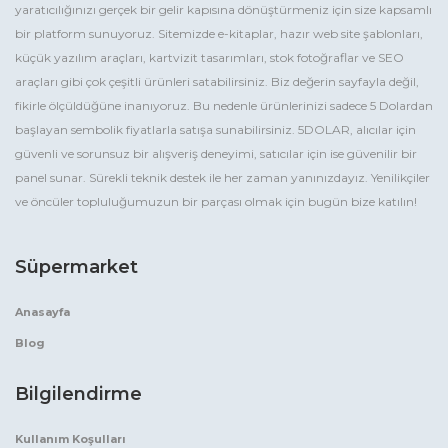
yaratıcılığınızı gerçek bir gelir kapısına dönüştürmeniz için size kapsamlı
bir platform sunuyoruz. Sitemizde e-kitaplar, hazır web site şablonları,
küçük yazılım araçları, kartvizit tasarımları, stok fotoğraflar ve SEO
araçları gibi çok çeşitli ürünleri satabilirsiniz. Biz değerin sayfayla değil,
fikirle ölçüldüğüne inanıyoruz. Bu nedenle ürünlerinizi sadece 5 Dolardan
başlayan sembolik fiyatlarla satışa sunabilirsiniz. 5DOLAR, alıcılar için
güvenli ve sorunsuz bir alışveriş deneyimi, satıcılar için ise güvenilir bir
panel sunar. Sürekli teknik destek ile her zaman yanınızdayız. Yenilikçiler
ve öncüler topluluğumuzun bir parçası olmak için bugün bize katılın!
Süpermarket
Anasayfa
Blog
Bilgilendirme
Kullanım Koşulları