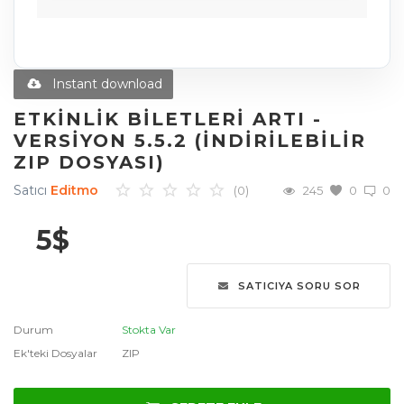
Diğer Ürünler
Blog
Instant download
Favoriler
ETKINLIK BILETLERI ARTI -
VERSIYON 5.5.2 (İNDIRILEBILIR
İletişim
ZIP DOSYASI)
Giriş Yap
Satıcı
Editmo
(0)
245
0
0
Üye Ol
5
$
Dil
SATICIYA SORU SOR
English
Türkçe
العربية
Durum
Stokta Var
Deutsch
Ek'teki Dosyalar
ZIP