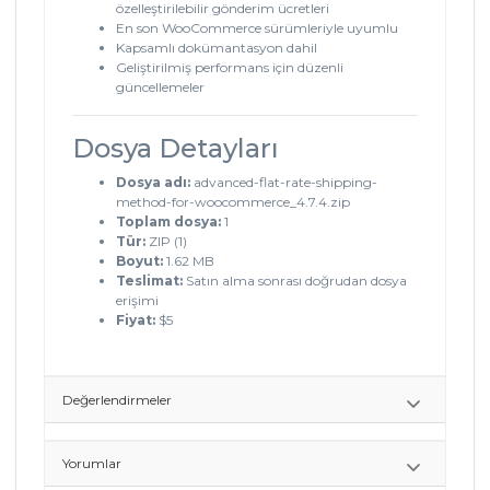
özelleştirilebilir gönderim ücretleri
En son WooCommerce sürümleriyle uyumlu
Kapsamlı dokümantasyon dahil
Geliştirilmiş performans için düzenli
güncellemeler
Dosya Detayları
Dosya adı:
advanced-flat-rate-shipping-
method-for-woocommerce_4.7.4.zip
Toplam dosya:
1
Tür:
ZIP (1)
Boyut:
1.62 MB
Teslimat:
Satın alma sonrası doğrudan dosya
erişimi
Fiyat:
$5
Değerlendirmeler
Yorumlar