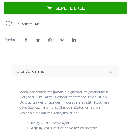
SEPETE EKLE
Favorilere Ekle
Paylaş:
Ürün Açıklaması
WooCommerce mağazanızın gönderim yeteneklerini
Gelişmiş Düz Tarifeli Gönderim Yöntemi ile geliştirin.
Bu güçlü eklenti, gönderim ücretlerini çeşitli koşullara
göre özelleştirmenizi sağlar ve müşterileriniz için
kesintisiz bir ödeme deneyimi sunar.
Kolay kurulum ve ayar
Ağırlık, varış yeri ve daha fazlasına göre