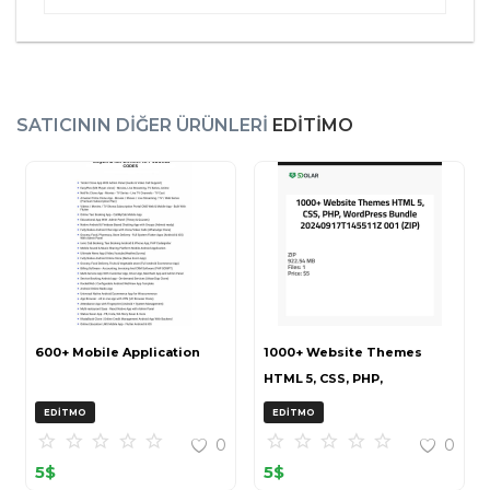
SATICININ DIĞER ÜRÜNLERI
EDITIMO
600+ Mobile Application
1000+ Website Themes
HTML 5, CSS, PHP,
WordPress Bundle
EDITMO
EDITMO
20240917T145511Z 001 (ZIP)
0
0
5
$
5
$