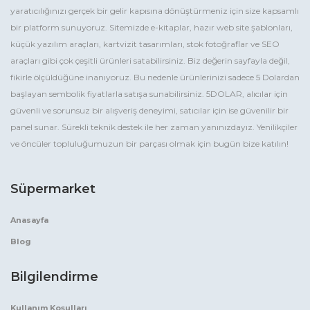
yaratıcılığınızı gerçek bir gelir kapısına dönüştürmeniz için size kapsamlı
bir platform sunuyoruz. Sitemizde e-kitaplar, hazır web site şablonları,
küçük yazılım araçları, kartvizit tasarımları, stok fotoğraflar ve SEO
araçları gibi çok çeşitli ürünleri satabilirsiniz. Biz değerin sayfayla değil,
fikirle ölçüldüğüne inanıyoruz. Bu nedenle ürünlerinizi sadece 5 Dolardan
başlayan sembolik fiyatlarla satışa sunabilirsiniz. 5DOLAR, alıcılar için
güvenli ve sorunsuz bir alışveriş deneyimi, satıcılar için ise güvenilir bir
panel sunar. Sürekli teknik destek ile her zaman yanınızdayız. Yenilikçiler
ve öncüler topluluğumuzun bir parçası olmak için bugün bize katılın!
Süpermarket
Anasayfa
Blog
Bilgilendirme
Kullanım Koşulları