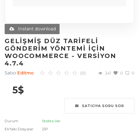
Diğer Ürünler
Blog
Instant download
Favoriler
GELIŞMIŞ DÜZ TARIFELI
GÖNDERIM YÖNTEMI IÇIN
İletişim
WOOCOMMERCE - VERSIYON
4.7.4
Giriş Yap
Satıcı
Editmo
(0)
241
0
0
Üye Ol
5
$
Dil
English
Türkçe
العربية
SATICIYA SORU SOR
Deutsch
Durum
Stokta Var
Ek'teki Dosyalar
ZIP