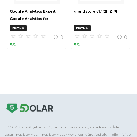
Google Analytics Expert
grandstore v1.1(2) (ZIP)
Google Analytics for
OpenCart (ZIP)
EDITMO
EDITMO
0
0
5
$
5
$
5DOLAR'a hoş geldiniz! Dijital ürün pazarında yeni adresiniz. İster
tasarımcı, ister yazılımcı, ister yazar veya içerik üreticisi olun, bilginizi ve