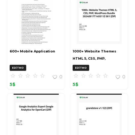
600+ Mobile Application
1000+ Website Themes
HTML 5, CSS, PHP,
WordPress Bundle
EDITMO
EDITMO
20240917T145511Z 001 (ZIP)
0
0
5
$
5
$