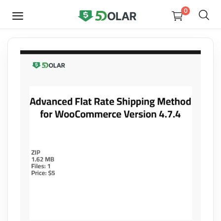
0
HEMEN
SATIŞ
YAP
Video
Tasarım
Yazılım
Dijital Kitaplar
Kurslar