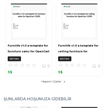
Furnilife v1.0 a template for
Furnilife v1.0 a template for
furniture sales for OpenCart
selling furniture for
3 (ZIP)
OpenCart 3 (ZIP)
EDITMO
EDITMO
0
0
5
$
5
$
Hepsini Göster
ŞUNLARDA HOŞUNUZA GIDEBILIR