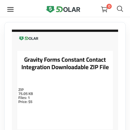
0
HEMEN
SATIŞ
YAP
Video
Tasarım
Yazılım
Dijital Kitaplar
Kurslar