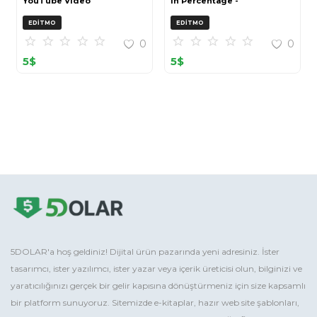
YouTube Video
in Percentage -
Enhancement Toolkit
Downloadable Guide
EDITMO
EDITMO
0
0
5
$
5
$
5DOLAR'a hoş geldiniz! Dijital ürün pazarında yeni adresiniz. İster
tasarımcı, ister yazılımcı, ister yazar veya içerik üreticisi olun, bilginizi ve
yaratıcılığınızı gerçek bir gelir kapısına dönüştürmeniz için size kapsamlı
bir platform sunuyoruz. Sitemizde e-kitaplar, hazır web site şablonları,