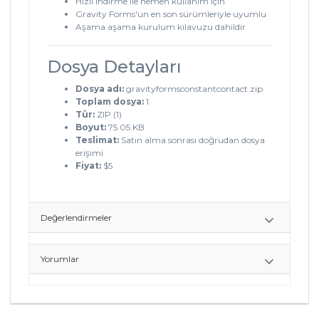
Hızlı indirme ile hemen kullanım için
Gravity Forms'un en son sürümleriyle uyumlu
Aşama aşama kurulum kılavuzu dahildir
Dosya Detayları
Dosya adı:
gravityformsconstantcontact.zip
Toplam dosya:
1
Tür:
ZIP (1)
Boyut:
75.05 KB
Teslimat:
Satın alma sonrası doğrudan dosya
erişimi
Fiyat:
$5
Değerlendirmeler
Yorumlar