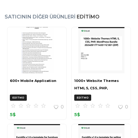
SATICININ DIĞER ÜRÜNLERI
EDITIMO
600+ Mobile Application
1000+ Website Themes
HTML 5, CSS, PHP,
WordPress Bundle
EDITMO
EDITMO
20240917T145511Z 001 (ZIP)
0
0
5
$
5
$