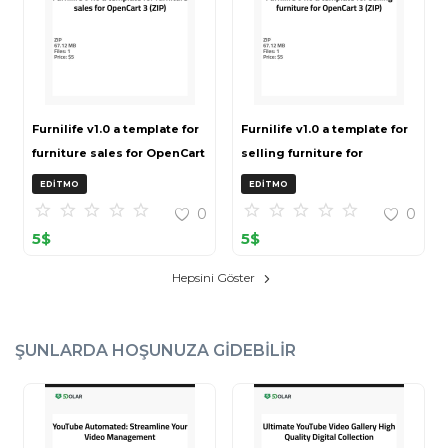
Furnilife v1.0 a template for
Furnilife v1.0 a template for
furniture sales for OpenCart
selling furniture for
3 (ZIP)
OpenCart 3 (ZIP)
EDITMO
EDITMO
0
0
5
$
5
$
Hepsini Göster
ŞUNLARDA HOŞUNUZA GIDEBILIR