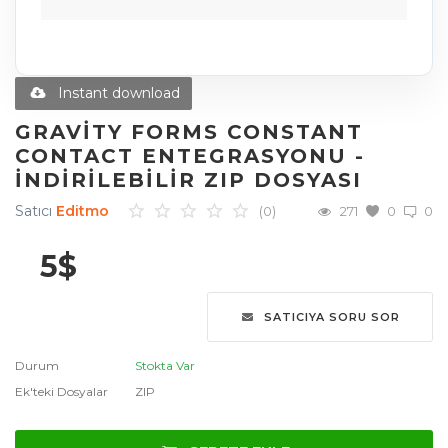
Diğer Ürünler
Blog
Instant download
Favoriler
GRAVITY FORMS CONSTANT
CONTACT ENTEGRASYONU -
İletişim
İNDIRILEBILIR ZIP DOSYASI
Giriş Yap
Satıcı
Editmo
(0)
271
0
0
Üye Ol
5
$
Dil
SATICIYA SORU SOR
English
Türkçe
العربية
Durum
Stokta Var
Deutsch
Ek'teki Dosyalar
ZIP