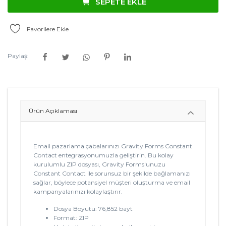
SEPETE EKLE
Favorilere Ekle
Paylaş:
Ürün Açıklaması
Email pazarlama çabalarınızı Gravity Forms Constant
Contact entegrasyonumuzla geliştirin. Bu kolay
kurulumlu ZIP dosyası, Gravity Forms'unuzu
Constant Contact ile sorunsuz bir şekilde bağlamanızı
sağlar, böylece potansiyel müşteri oluşturma ve email
kampanyalarınızı kolaylaştırır.
Dosya Boyutu: 76,852 bayt
Format: ZIP