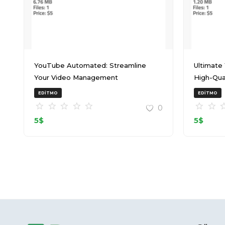
YouTube Automated: Streamline
Ultimate
Your Video Management
High-Qual
EDITMO
EDITMO
0
5
$
5
$