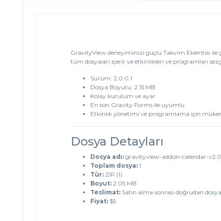
GravityView deneyiminizi güçlü Takvim Eklentisi ile ge
tüm dosyaları içerir ve etkinlikleri ve programları se
Sürüm: 2.0.0.1
Dosya Boyutu: 2.15 MB
Kolay kurulum ve ayar
En son Gravity Forms ile uyumlu
Etkinlik yönetimi ve programlama için mük
Dosya Detayları
Dosya adı:
gravityview-addon-calendar-v2.0.
Toplam dosya:
1
Tür:
ZIP (1)
Boyut:
2.05 MB
Teslimat:
Satın alma sonrası doğrudan dosya
Fiyat:
$5