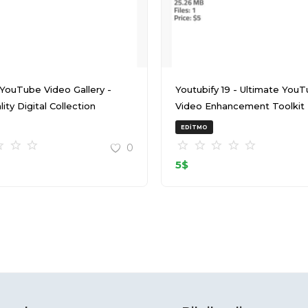
 YouTube Video Gallery -
Youtubify 19 - Ultimate You
ity Digital Collection
Video Enhancement Toolkit
EDITMO
0
5
$