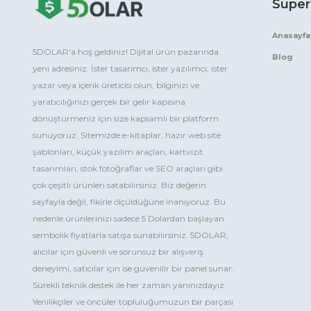
Süper
Anasayfa
5DOLAR'a hoş geldiniz! Dijital ürün pazarında
Blog
yeni adresiniz. İster tasarımcı, ister yazılımcı, ister
yazar veya içerik üreticisi olun, bilginizi ve
yaratıcılığınızı gerçek bir gelir kapısına
dönüştürmeniz için size kapsamlı bir platform
sunuyoruz. Sitemizde e-kitaplar, hazır web site
şablonları, küçük yazılım araçları, kartvizit
tasarımları, stok fotoğraflar ve SEO araçları gibi
çok çeşitli ürünleri satabilirsiniz. Biz değerin
sayfayla değil, fikirle ölçüldüğüne inanıyoruz. Bu
nedenle ürünlerinizi sadece 5 Dolardan başlayan
sembolik fiyatlarla satışa sunabilirsiniz. 5DOLAR,
alıcılar için güvenli ve sorunsuz bir alışveriş
deneyimi, satıcılar için ise güvenilir bir panel sunar.
Sürekli teknik destek ile her zaman yanınızdayız.
Yenilikçiler ve öncüler topluluğumuzun bir parçası