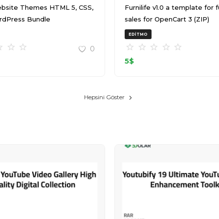
bsite Themes HTML 5, CSS,
Furnilife v1.0 a template for furniture
rdPress Bundle
sales for OpenCart 3 (ZIP)
T145511Z 001 (ZIP)
EDITMO
0
5
$
Hepsini Göster