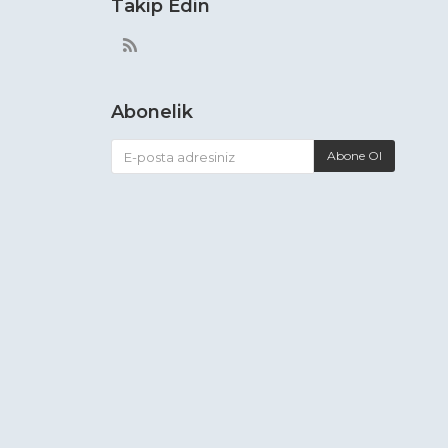
Takip Edin
Abonelik
Abone Ol