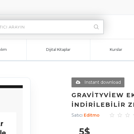
ılım
Dijital Kitaplar
Kurslar
Instant download
GRAVITYVIEW EK
İNDIRILEBILIR Z
Satıcı
Editmo
5
$