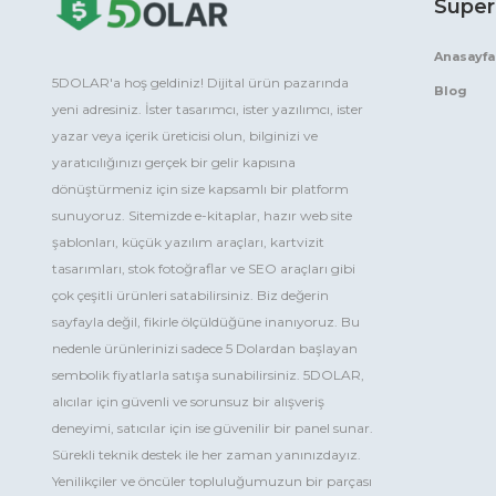
Süper
Anasayfa
5DOLAR'a hoş geldiniz! Dijital ürün pazarında
Blog
yeni adresiniz. İster tasarımcı, ister yazılımcı, ister
yazar veya içerik üreticisi olun, bilginizi ve
yaratıcılığınızı gerçek bir gelir kapısına
dönüştürmeniz için size kapsamlı bir platform
sunuyoruz. Sitemizde e-kitaplar, hazır web site
şablonları, küçük yazılım araçları, kartvizit
tasarımları, stok fotoğraflar ve SEO araçları gibi
çok çeşitli ürünleri satabilirsiniz. Biz değerin
sayfayla değil, fikirle ölçüldüğüne inanıyoruz. Bu
nedenle ürünlerinizi sadece 5 Dolardan başlayan
sembolik fiyatlarla satışa sunabilirsiniz. 5DOLAR,
alıcılar için güvenli ve sorunsuz bir alışveriş
deneyimi, satıcılar için ise güvenilir bir panel sunar.
Sürekli teknik destek ile her zaman yanınızdayız.
Yenilikçiler ve öncüler topluluğumuzun bir parçası