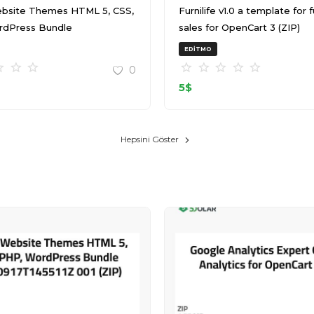
bsite Themes HTML 5, CSS,
Furnilife v1.0 a template for furniture
rdPress Bundle
sales for OpenCart 3 (ZIP)
T145511Z 001 (ZIP)
EDITMO
0
5
$
Hepsini Göster