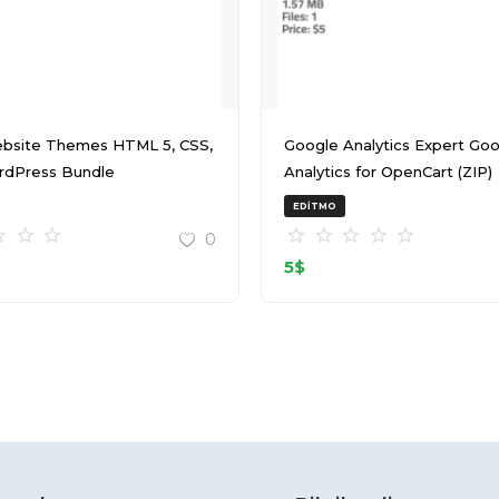
bsite Themes HTML 5, CSS,
Google Analytics Expert Google
rdPress Bundle
Analytics for OpenCart (ZIP)
T145511Z 001 (ZIP)
EDITMO
0
5
$