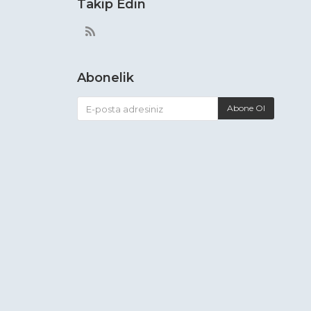
Takip Edin
Abonelik
Abone Ol