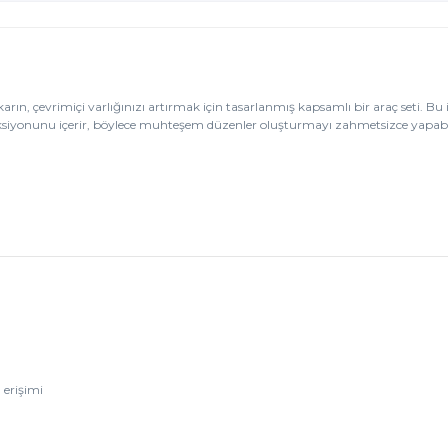
arın, çevrimiçi varlığınızı artırmak için tasarlanmış kapsamlı bir araç seti. Bu i
koleksiyonunu içerir, böylece muhteşem düzenler oluşturmayı zahmetsizce yapabil
 erişimi