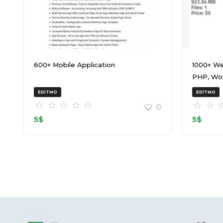
600+ Mobile Application
1000+ We
PHP, Wo
20240917
EDITMO
EDITMO
0
5
$
5
$