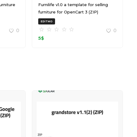
Furnilife v1.0 a template for selling
furniture for OpenCart 3 (ZIP)
EDITMO
0
0
5
$