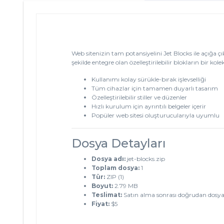
Web sitenizin tam potansiyelini Jet Blocks ile açığa çık
şekilde entegre olan özelleştirilebilir blokların bir 
Kullanımı kolay sürükle-bırak işlevselliği
Tüm cihazlar için tamamen duyarlı tasarım
Özelleştirilebilir stiller ve düzenler
Hızlı kurulum için ayrıntılı belgeler içerir
Popüler web sitesi oluşturucularıyla uyumlu
Dosya Detayları
Dosya adı:
jet-blocks.zip
Toplam dosya:
1
Tür:
ZIP (1)
Boyut:
2.79 MB
Teslimat:
Satın alma sonrası doğrudan dosya
Fiyat:
$5