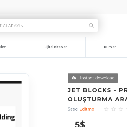
ılım
Dijital Kitaplar
Kurslar
Instant download
JET BLOCKS - P
OLUŞTURMA ARA
Satıcı
Editmo
5
$