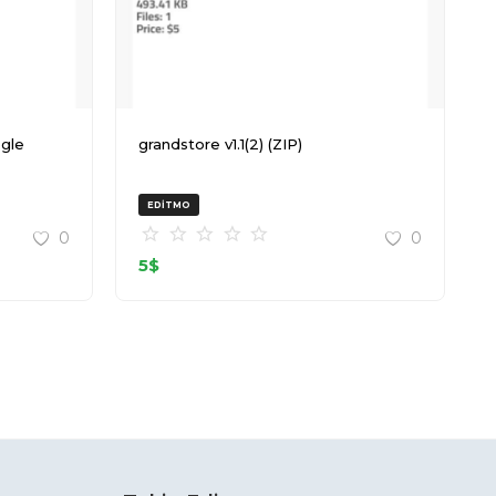
grandstore v1.1(2) (ZIP)
EDITMO
0
0
5
$