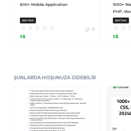
600+ Mobile Application
1000+ We
PHP, Wo
20240917
EDITMO
EDITMO
0
5
$
5
$
ŞUNLARDA HOŞUNUZA GIDEBILIR