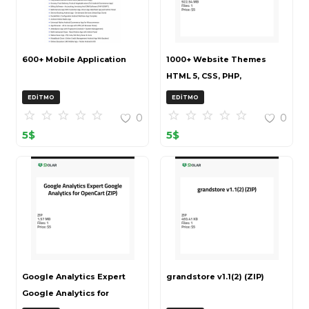
600+ Mobile Application
1000+ Website Themes
HTML 5, CSS, PHP,
WordPress Bundle
EDITMO
EDITMO
20240917T145511Z 001 (ZIP)
0
0
5
$
5
$
Google Analytics Expert
grandstore v1.1(2) (ZIP)
Google Analytics for