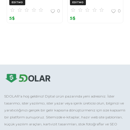
OpenCart (ZIP)
EDITMO
EDITMO
0
0
5
$
5
$
5DOLAR'a hoş geldiniz! Dijital ürün pazarında yeni adresiniz. İster
tasarımcı, ister yazılımcı, ister yazar veya içerik üreticisi olun, bilginizi ve
yaratıcılığınızı gerçek bir gelir kapısına dönüştürmeniz için size kapsamlı
bir platform sunuyoruz. Sitemizde e-kitaplar, hazır web site şablonları,
küçük yazılım araçları, kartvizit tasarımları, stok fotoğraflar ve SEO