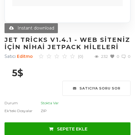
Diğer Ürünler
Blog
Instant download
Favoriler
JET TRICKS V1.4.1 - WEB SITENIZ
İÇIN NIHAI JETPACK HILELERI
İletişim
Satıcı
Editmo
(0)
232
0
0
Giriş Yap
5
$
Üye Ol
SATICIYA SORU SOR
Dil
English
Türkçe
العربية
Durum
Stokta Var
Ek'teki Dosyalar
ZIP
Deutsch
SEPETE EKLE