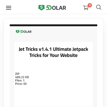
0
HEMEN
SATIŞ
YAP
Video
Tasarım
Yazılım
Dijital Kitaplar
Kurslar