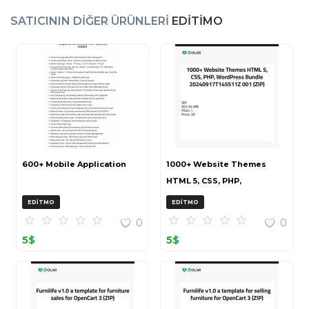
SATICININ DIĞER ÜRÜNLERI
EDITIMO
600+ Mobile Application
1000+ Website Themes
HTML 5, CSS, PHP,
WordPress Bundle
EDITMO
EDITMO
20240917T145511Z 001 (ZIP)
0
0
5
$
5
$