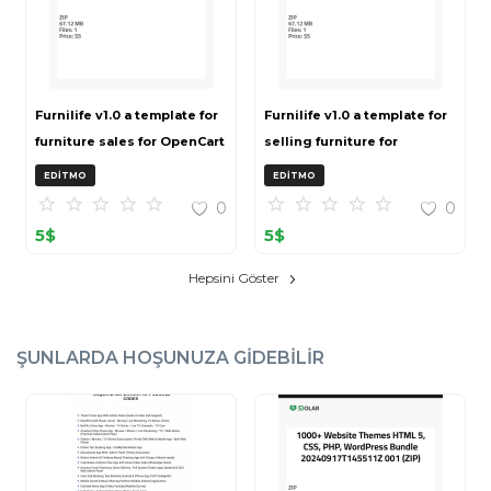
Furnilife v1.0 a template for
Furnilife v1.0 a template for
furniture sales for OpenCart
selling furniture for
3 (ZIP)
OpenCart 3 (ZIP)
EDITMO
EDITMO
0
0
5
$
5
$
Hepsini Göster
ŞUNLARDA HOŞUNUZA GIDEBILIR