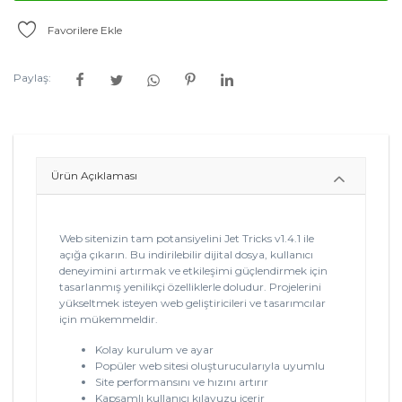
Favorilere Ekle
Paylaş:
Ürün Açıklaması
Web sitenizin tam potansiyelini Jet Tricks v1.4.1 ile
açığa çıkarın. Bu indirilebilir dijital dosya, kullanıcı
deneyimini artırmak ve etkileşimi güçlendirmek için
tasarlanmış yenilikçi özelliklerle doludur. Projelerini
yükseltmek isteyen web geliştiricileri ve tasarımcılar
için mükemmeldir.
Kolay kurulum ve ayar
Popüler web sitesi oluşturucularıyla uyumlu
Site performansını ve hızını artırır
Kapsamlı kullanıcı kılavuzu içerir