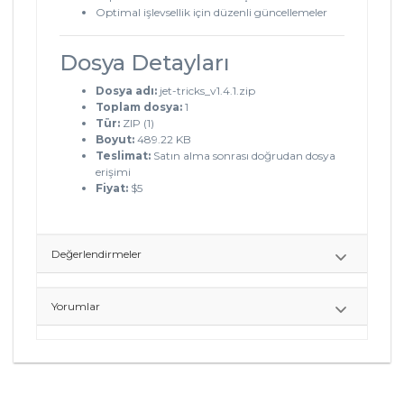
Optimal işlevsellik için düzenli güncellemeler
Dosya Detayları
Dosya adı:
jet-tricks_v1.4.1.zip
Toplam dosya:
1
Tür:
ZIP (1)
Boyut:
489.22 KB
Teslimat:
Satın alma sonrası doğrudan dosya
erişimi
Fiyat:
$5
Değerlendirmeler
Yorumlar