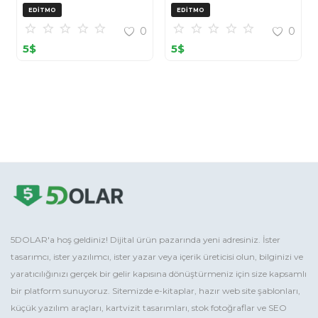
OpenCart (ZIP)
EDITMO
EDITMO
0
0
5
$
5
$
5DOLAR'a hoş geldiniz! Dijital ürün pazarında yeni adresiniz. İster
tasarımcı, ister yazılımcı, ister yazar veya içerik üreticisi olun, bilginizi ve
yaratıcılığınızı gerçek bir gelir kapısına dönüştürmeniz için size kapsamlı
bir platform sunuyoruz. Sitemizde e-kitaplar, hazır web site şablonları,
küçük yazılım araçları, kartvizit tasarımları, stok fotoğraflar ve SEO