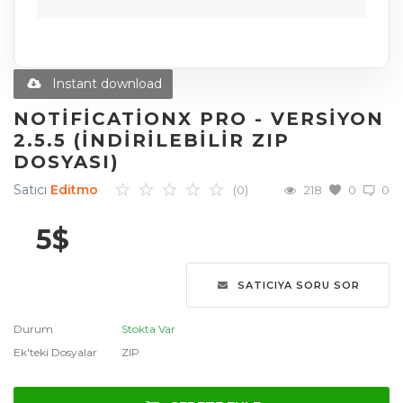
Diğer Ürünler
Blog
Instant download
Favoriler
NOTIFICATIONX PRO - VERSIYON
2.5.5 (İNDIRILEBILIR ZIP
İletişim
DOSYASI)
Giriş Yap
Satıcı
Editmo
(0)
218
0
0
Üye Ol
5
$
Dil
SATICIYA SORU SOR
English
Türkçe
العربية
Durum
Stokta Var
Deutsch
Ek'teki Dosyalar
ZIP