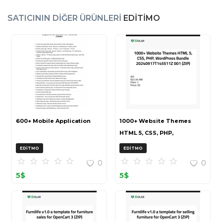
SATICININ DIĞER ÜRÜNLERI
EDITIMO
600+ Mobile Application
1000+ Website Themes
HTML 5, CSS, PHP,
WordPress Bundle
EDITMO
EDITMO
20240917T145511Z 001 (ZIP)
0
0
5
$
5
$