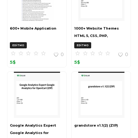
600+ Mobile Application
1000+ Website Themes
HTML 5, CSS, PHP,
WordPress Bundle
EDITMO
EDITMO
20240917T145511Z 001 (ZIP)
0
0
5
$
5
$
Google Analytics Expert
grandstore v1.1(2) (ZIP)
Google Analytics for