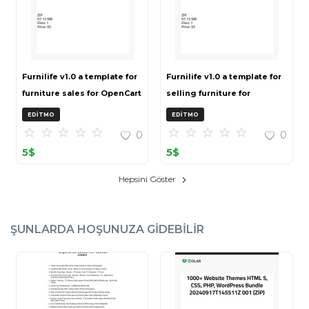
Furnilife v1.0 a template for
Furnilife v1.0 a template for
furniture sales for OpenCart
selling furniture for
3 (ZIP)
OpenCart 3 (ZIP)
EDITMO
EDITMO
0
0
5
$
5
$
Hepsini Göster
ŞUNLARDA HOŞUNUZA GIDEBILIR