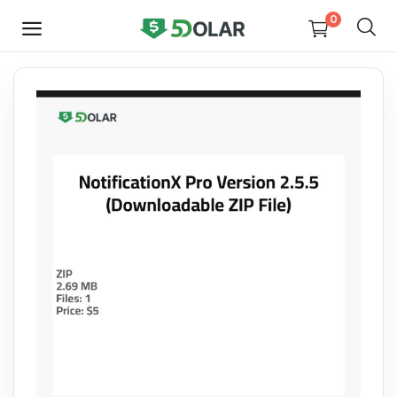
0
HEMEN
SATIŞ
YAP
Video
Tasarım
Yazılım
Dijital Kitaplar
Kurslar