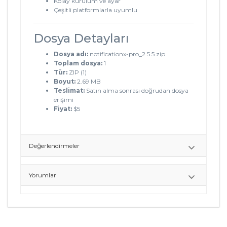
Kolay kurulum ve ayar
Çeşitli platformlarla uyumlu
Dosya Detayları
Dosya adı:
notificationx-pro_2.5.5.zip
Toplam dosya:
1
Tür:
ZIP (1)
Boyut:
2.69 MB
Teslimat:
Satın alma sonrası doğrudan dosya
erişimi
Fiyat:
$5
Değerlendirmeler
Yorumlar