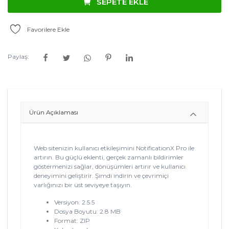
SEPETE EKLE
Favorilere Ekle
Paylaş:
Ürün Açıklaması
Web sitenizin kullanıcı etkileşimini NotificationX Pro ile
artırın. Bu güçlü eklenti, gerçek zamanlı bildirimler
göstermenizi sağlar, dönüşümleri artırır ve kullanıcı
deneyimini geliştirir. Şimdi indirin ve çevrimiçi
varlığınızı bir üst seviyeye taşıyın.
Versiyon: 2.5.5
Dosya Boyutu: 2.8 MB
Format: ZIP