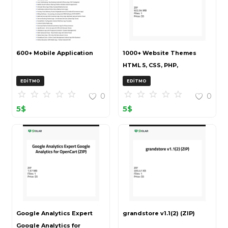
600+ Mobile Application
1000+ Website Themes
HTML 5, CSS, PHP,
WordPress Bundle
EDITMO
EDITMO
20240917T145511Z 001 (ZIP)
0
0
5
$
5
$
Google Analytics Expert
grandstore v1.1(2) (ZIP)
Google Analytics for