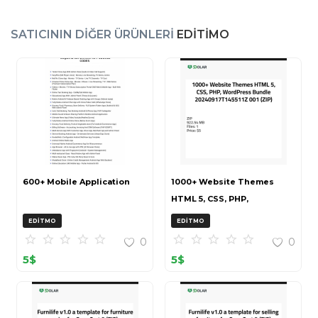
SATICININ DIĞER ÜRÜNLERI
EDITIMO
600+ Mobile Application
1000+ Website Themes
HTML 5, CSS, PHP,
WordPress Bundle
EDITMO
EDITMO
20240917T145511Z 001 (ZIP)
0
0
5
$
5
$