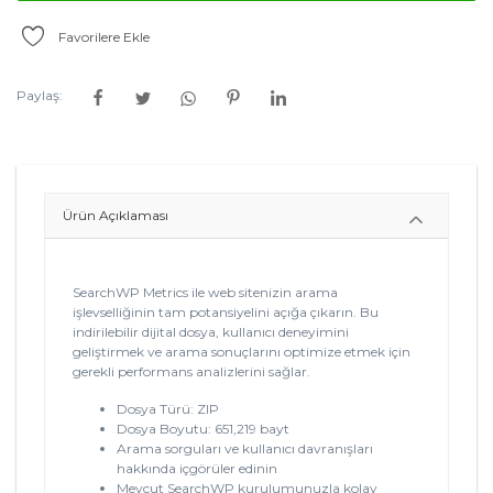
Favorilere Ekle
Paylaş:
Ürün Açıklaması
SearchWP Metrics ile web sitenizin arama
işlevselliğinin tam potansiyelini açığa çıkarın. Bu
indirilebilir dijital dosya, kullanıcı deneyimini
geliştirmek ve arama sonuçlarını optimize etmek için
gerekli performans analizlerini sağlar.
Dosya Türü: ZIP
Dosya Boyutu: 651,219 bayt
Arama sorguları ve kullanıcı davranışları
hakkında içgörüler edinin
Mevcut SearchWP kurulumunuzla kolay