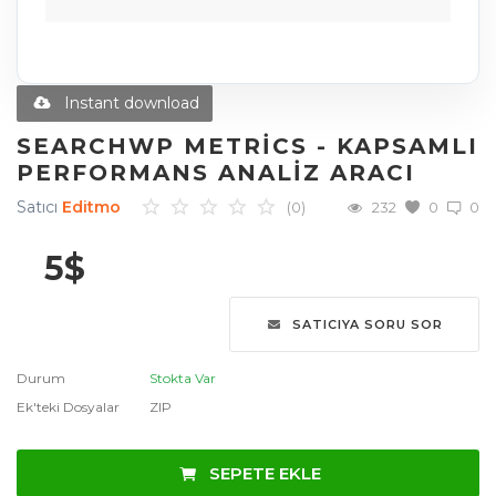
Diğer Ürünler
Blog
Instant download
Favoriler
SEARCHWP METRICS - KAPSAMLI
PERFORMANS ANALIZ ARACI
İletişim
Satıcı
Editmo
(0)
232
0
0
Giriş Yap
5
$
Üye Ol
SATICIYA SORU SOR
Dil
English
Türkçe
العربية
Durum
Stokta Var
Ek'teki Dosyalar
ZIP
Deutsch
SEPETE EKLE