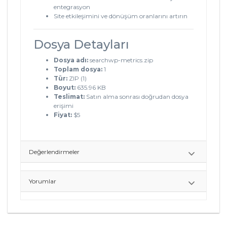
entegrasyon
Site etkileşimini ve dönüşüm oranlarını artırın
Dosya Detayları
Dosya adı:
searchwp-metrics.zip
Toplam dosya:
1
Tür:
ZIP (1)
Boyut:
635.96 KB
Teslimat:
Satın alma sonrası doğrudan dosya
erişimi
Fiyat:
$5
Değerlendirmeler
Yorumlar