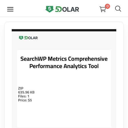
0
HEMEN
SATIŞ
YAP
Video
Tasarım
Yazılım
Dijital Kitaplar
Kurslar