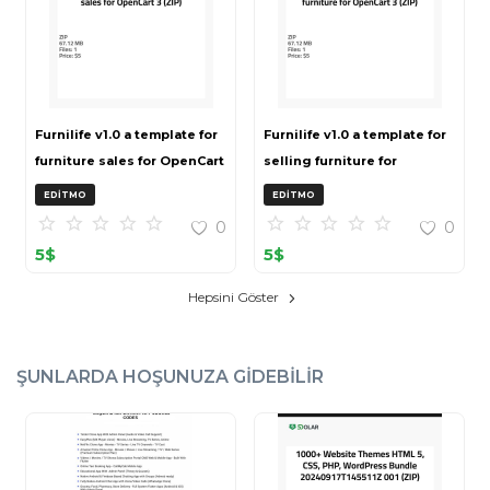
Furnilife v1.0 a template for
Furnilife v1.0 a template for
furniture sales for OpenCart
selling furniture for
3 (ZIP)
OpenCart 3 (ZIP)
EDITMO
EDITMO
0
0
5
$
5
$
Hepsini Göster
ŞUNLARDA HOŞUNUZA GIDEBILIR