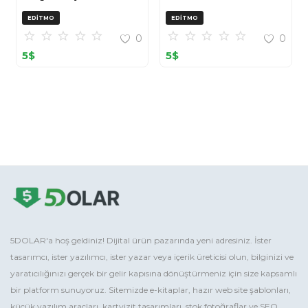
OpenCart (ZIP)
EDITMO
EDITMO
0
0
5
$
5
$
5DOLAR'a hoş geldiniz! Dijital ürün pazarında yeni adresiniz. İster
tasarımcı, ister yazılımcı, ister yazar veya içerik üreticisi olun, bilginizi ve
yaratıcılığınızı gerçek bir gelir kapısına dönüştürmeniz için size kapsamlı
bir platform sunuyoruz. Sitemizde e-kitaplar, hazır web site şablonları,
küçük yazılım araçları, kartvizit tasarımları, stok fotoğraflar ve SEO