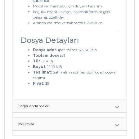
şablonlar
Mobil ve masaüstü için duyarlı tasarım
Koşullu mantık ve çok aşamalı formlar gibi
gelişmiş özellikler
Anında indirme ve zahmetsiz kurulum
Dosya Detayları
Dosya adı:
super-forms-6.3.312.zip
Toplam dosya:
1
Tür:
ZIP (1)
Boyut:
12.19 MB
Teslimat:
Satın alma sonrası doğrudan dosya
erişimi
Fiyat:
$5
Değerlendirmeler
Yorumlar