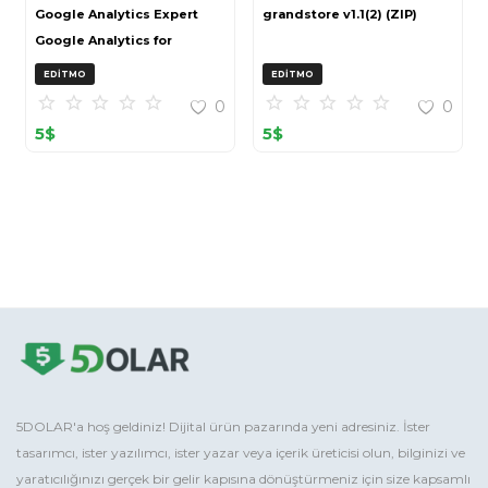
Google Analytics Expert
grandstore v1.1(2) (ZIP)
Google Analytics for
OpenCart (ZIP)
EDITMO
EDITMO
0
0
5
$
5
$
5DOLAR'a hoş geldiniz! Dijital ürün pazarında yeni adresiniz. İster
tasarımcı, ister yazılımcı, ister yazar veya içerik üreticisi olun, bilginizi ve
yaratıcılığınızı gerçek bir gelir kapısına dönüştürmeniz için size kapsamlı