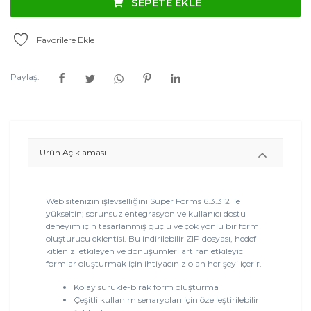
SEPETE EKLE
Favorilere Ekle
Paylaş:
Ürün Açıklaması
Web sitenizin işlevselliğini Super Forms 6.3.312 ile
yükseltin; sorunsuz entegrasyon ve kullanıcı dostu
deneyim için tasarlanmış güçlü ve çok yönlü bir form
oluşturucu eklentisi. Bu indirilebilir ZIP dosyası, hedef
kitlenizi etkileyen ve dönüşümleri artıran etkileyici
formlar oluşturmak için ihtiyacınız olan her şeyi içerir.
Kolay sürükle-bırak form oluşturma
Çeşitli kullanım senaryoları için özelleştirilebilir