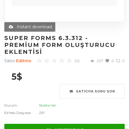
Diğer Ürünler
Blog
Instant download
Favoriler
SUPER FORMS 6.3.312 -
PREMIUM FORM OLUŞTURUCU
İletişim
EKLENTISI
Giriş Yap
Satıcı
Editmo
(0)
237
0
0
Üye Ol
5
$
Dil
SATICIYA SORU SOR
English
Türkçe
العربية
Durum
Stokta Var
Deutsch
Ek'teki Dosyalar
ZIP