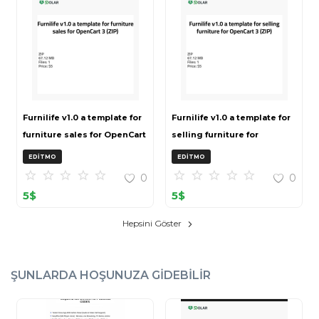
Furnilife v1.0 a template for
Furnilife v1.0 a template for
furniture sales for OpenCart
selling furniture for
3 (ZIP)
OpenCart 3 (ZIP)
EDITMO
EDITMO
0
0
5
$
5
$
Hepsini Göster
ŞUNLARDA HOŞUNUZA GIDEBILIR