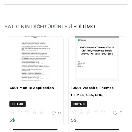
SATICININ DIĞER ÜRÜNLERI
EDITIMO
600+ Mobile Application
1000+ Website Themes
HTML 5, CSS, PHP,
WordPress Bundle
EDITMO
EDITMO
20240917T145511Z 001 (ZIP)
0
0
5
$
5
$