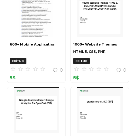
600+ Mobile Application
1000+ Website Themes
HTML 5, CSS, PHP,
WordPress Bundle
EDITMO
EDITMO
20240917T145511Z 001 (ZIP)
0
0
5
$
5
$