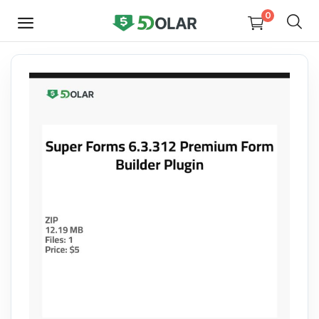
0
HEMEN
SATIŞ
YAP
Video
Tasarım
Yazılım
Dijital Kitaplar
Kurslar