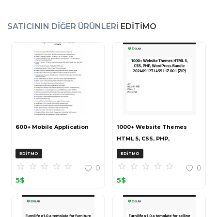
SATICININ DIĞER ÜRÜNLERI
EDITIMO
600+ Mobile Application
1000+ Website Themes
HTML 5, CSS, PHP,
WordPress Bundle
EDITMO
EDITMO
20240917T145511Z 001 (ZIP)
0
0
5
$
5
$