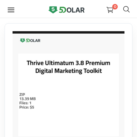
0
HEMEN
SATIŞ
YAP
Video
Tasarım
Yazılım
Dijital Kitaplar
Kurslar