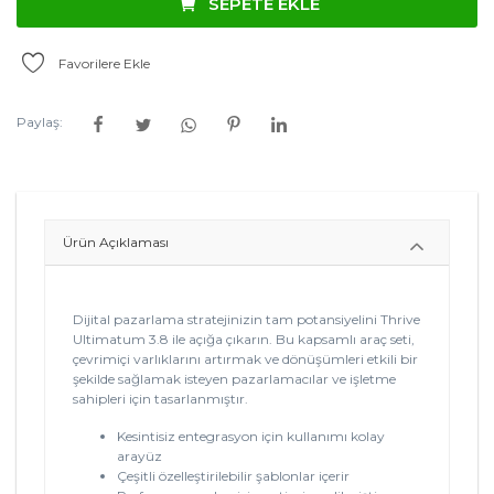
SEPETE EKLE
Favorilere Ekle
Paylaş:
Ürün Açıklaması
Dijital pazarlama stratejinizin tam potansiyelini Thrive
Ultimatum 3.8 ile açığa çıkarın. Bu kapsamlı araç seti,
çevrimiçi varlıklarını artırmak ve dönüşümleri etkili bir
şekilde sağlamak isteyen pazarlamacılar ve işletme
sahipleri için tasarlanmıştır.
Kesintisiz entegrasyon için kullanımı kolay
arayüz
Çeşitli özelleştirilebilir şablonlar içerir