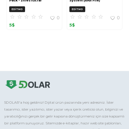
Pack - zfiles105.rar
System (RAR File)
EDITMO
EDITMO
0
0
5
$
5
$
5DOLAR'a hoş geldiniz! Dijital ürün pazarında yeni adresiniz. İster
tasarımcı, ister yazılımcı, ister yazar veya içerik üreticisi olun, bilginizi ve
yaratıcılığınızı gerçek bir gelir kapısına dönüştürmeniz için size kapsamlı
bir platform sunuyoruz. Sitemizde e-kitaplar, hazır web site şablonları,