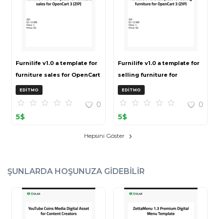
Furnilife v1.0 a template for
Furnilife v1.0 a template for
furniture sales for OpenCart
selling furniture for
3 (ZIP)
OpenCart 3 (ZIP)
EDITMO
EDITMO
0
0
5
$
5
$
Hepsini Göster
ŞUNLARDA HOŞUNUZA GIDEBILIR