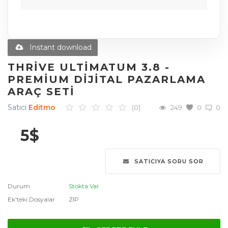
Diğer Ürünler
Blog
Instant download
Favoriler
THRIVE ULTIMATUM 3.8 -
PREMIUM DIJITAL PAZARLAMA
İletişim
ARAÇ SETI
Giriş Yap
Satıcı
Editmo
(0)
249
0
0
Üye Ol
5
$
Dil
SATICIYA SORU SOR
English
Türkçe
العربية
Durum
Stokta Var
Deutsch
Ek'teki Dosyalar
ZIP