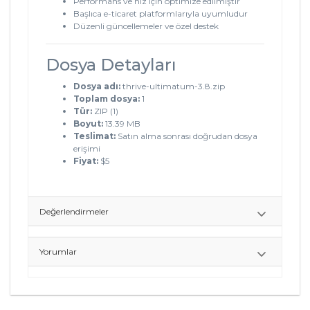
Performans ve hız için optimize edilmiştir
Başlıca e-ticaret platformlarıyla uyumludur
Düzenli güncellemeler ve özel destek
Dosya Detayları
Dosya adı:
thrive-ultimatum-3.8.zip
Toplam dosya:
1
Tür:
ZIP (1)
Boyut:
13.39 MB
Teslimat:
Satın alma sonrası doğrudan dosya
erişimi
Fiyat:
$5
Değerlendirmeler
Yorumlar