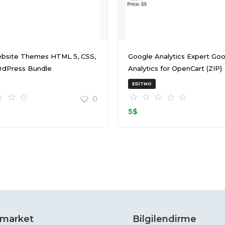
bsite Themes HTML 5, CSS,
Google Analytics Expert Google
rdPress Bundle
Analytics for OpenCart (ZIP)
T145511Z 001 (ZIP)
EDITMO
0
5
$
market
Bilgilendirme