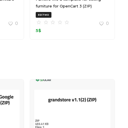
furniture for OpenCart 3 (ZIP)
EDITMO
0
0
5
$