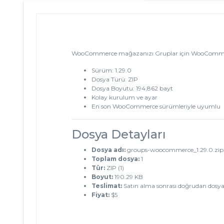
WooCommerce mağazanızı Gruplar için WooCommerce ekl
Sürüm: 1.29.0
Dosya Türü: ZIP
Dosya Boyutu: 194,862 bayt
Kolay kurulum ve ayar
En son WooCommerce sürümleriyle uyumlu
Dosya Detayları
Dosya adı:
groups-woocommerce_1.29.0.zip
Toplam dosya:
1
Tür:
ZIP (1)
Boyut:
190.29 KB
Teslimat:
Satın alma sonrası doğrudan dosya
Fiyat:
$5