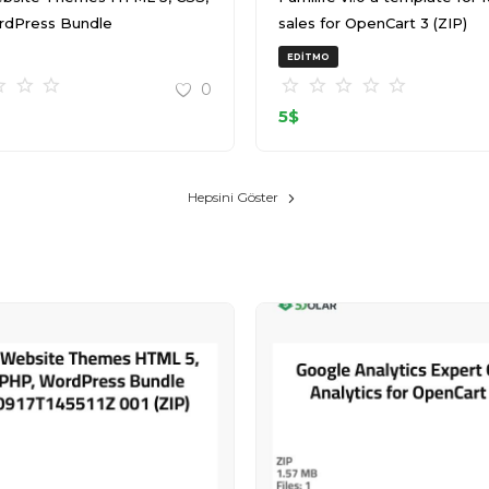
rdPress Bundle
sales for OpenCart 3 (ZIP)
T145511Z 001 (ZIP)
EDITMO
0
5
$
Hepsini Göster