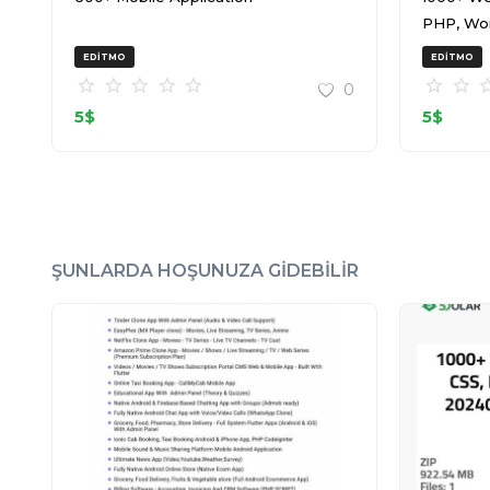
PHP, Wo
20240917
EDITMO
EDITMO
0
5
$
5
$
ŞUNLARDA HOŞUNUZA GIDEBILIR