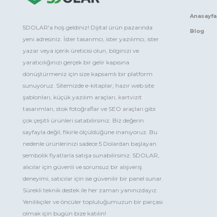
Anasayfa
5DOLAR'a hoş geldiniz! Dijital ürün pazarında
Blog
yeni adresiniz. İster tasarımcı, ister yazılımcı, ister
yazar veya içerik üreticisi olun, bilginizi ve
yaratıcılığınızı gerçek bir gelir kapısına
dönüştürmeniz için size kapsamlı bir platform
sunuyoruz. Sitemizde e-kitaplar, hazır web site
şablonları, küçük yazılım araçları, kartvizit
tasarımları, stok fotoğraflar ve SEO araçları gibi
çok çeşitli ürünleri satabilirsiniz. Biz değerin
sayfayla değil, fikirle ölçüldüğüne inanıyoruz. Bu
nedenle ürünlerinizi sadece 5 Dolardan başlayan
sembolik fiyatlarla satışa sunabilirsiniz. 5DOLAR,
alıcılar için güvenli ve sorunsuz bir alışveriş
deneyimi, satıcılar için ise güvenilir bir panel sunar.
Sürekli teknik destek ile her zaman yanınızdayız.
Yenilikçiler ve öncüler topluluğumuzun bir parçası
olmak için bugün bize katılın!