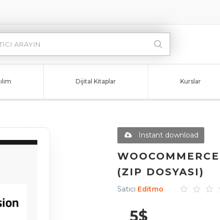
ılım
Dijital Kitaplar
Kurslar
Instant download
WOOCOMMERCE I
(ZIP DOSYASI)
Satıcı
Editmo
5
$