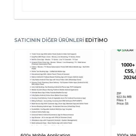
SATICININ DIĞER ÜRÜNLERI
EDITIMO
600+ Mobile Application
1000+ We