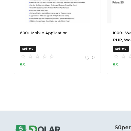
600+ Mobile Application
1000+ We
PHP, Wo
20240917
EDITMO
EDITMO
0
5
$
5
$
Süper