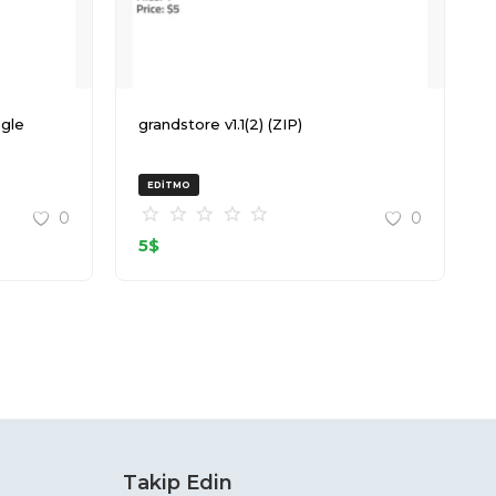
grandstore v1.1(2) (ZIP)
EDITMO
0
0
5
$
Takip Edin