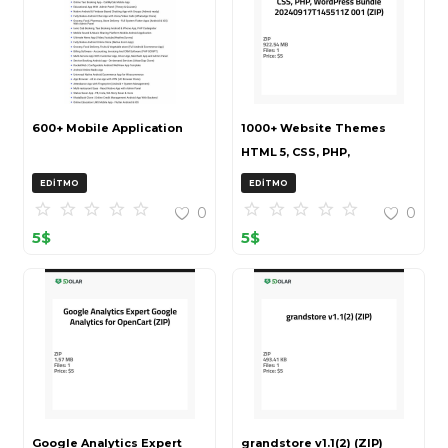
600+ Mobile Application
1000+ Website Themes
HTML 5, CSS, PHP,
WordPress Bundle
EDITMO
EDITMO
20240917T145511Z 001 (ZIP)
0
0
5
$
5
$
Google Analytics Expert
grandstore v1.1(2) (ZIP)