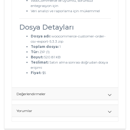
WooCommerce ile uyumlu, sorunsuz
entegrasyon için
Veri analizi ve raporlama için mükemmel
Dosya Detayları
Dosya adı:
woocommerce-customer-order-
csv-export-5.3.3.zip
Toplam dosya:
1
Tür:
ZIP (1)
Boyut:
520.81 KB
Teslimat:
Satın alma sonrası doğrudan dosya
erişimi
Fiyat:
$5
Değerlendirmeler
Yorumlar