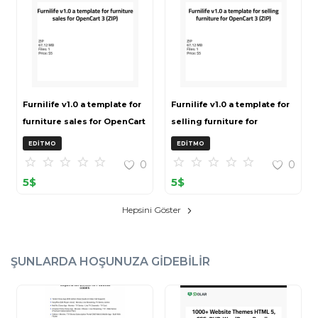
Furnilife v1.0 a template for
Furnilife v1.0 a template for
furniture sales for OpenCart
selling furniture for
3 (ZIP)
OpenCart 3 (ZIP)
EDITMO
EDITMO
0
0
5
$
5
$
Hepsini Göster
ŞUNLARDA HOŞUNUZA GIDEBILIR