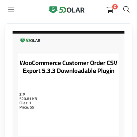
0
HEMEN
SATIŞ
YAP
Video
Tasarım
Yazılım
Dijital Kitaplar
Kurslar