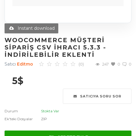
Diğer Ürünler
Blog
Instant download
Favoriler
WOOCOMMERCE MÜŞTERI
SIPARIŞ CSV İHRACI 5.3.3 -
İletişim
İNDIRILEBILIR EKLENTI
Giriş Yap
Satıcı
Editmo
(0)
247
0
0
Üye Ol
5
$
Dil
SATICIYA SORU SOR
English
Türkçe
العربية
Durum
Stokta Var
Deutsch
Ek'teki Dosyalar
ZIP