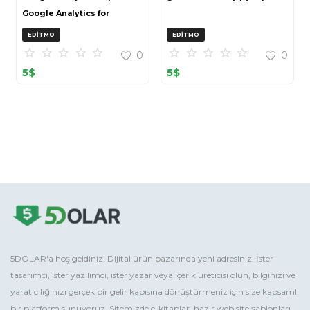
Google Analytics for
OpenCart (ZIP)
EDITMO
EDITMO
0
0
5
$
5
$
5DOLAR'a hoş geldiniz! Dijital ürün pazarında yeni adresiniz. İster
tasarımcı, ister yazılımcı, ister yazar veya içerik üreticisi olun, bilginizi ve
yaratıcılığınızı gerçek bir gelir kapısına dönüştürmeniz için size kapsamlı
bir platform sunuyoruz. Sitemizde e-kitaplar, hazır web site şablonları,