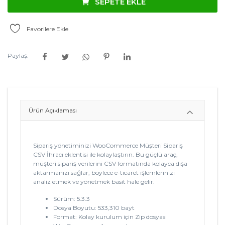
SEPETE EKLE
Favorilere Ekle
Paylaş:
Ürün Açıklaması
Sipariş yönetiminizi WooCommerce Müşteri Sipariş
CSV İhracı eklentisi ile kolaylaştırın. Bu güçlü araç,
müşteri sipariş verilerini CSV formatında kolayca dışa
aktarmanızı sağlar, böylece e-ticaret işlemlerinizi
analiz etmek ve yönetmek basit hale gelir.
Sürüm: 5.3.3
Dosya Boyutu: 533,310 bayt
Format: Kolay kurulum için Zip dosyası