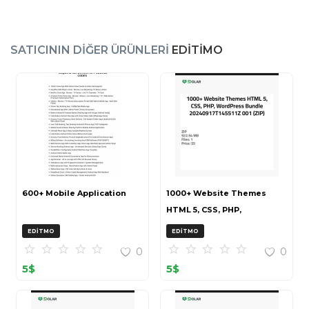
SATICININ DIĞER ÜRÜNLERI
EDITIMO
600+ Mobile Application
1000+ Website Themes
HTML 5, CSS, PHP,
WordPress Bundle
EDITMO
EDITMO
20240917T145511Z 001 (ZIP)
0
0
5
$
5
$