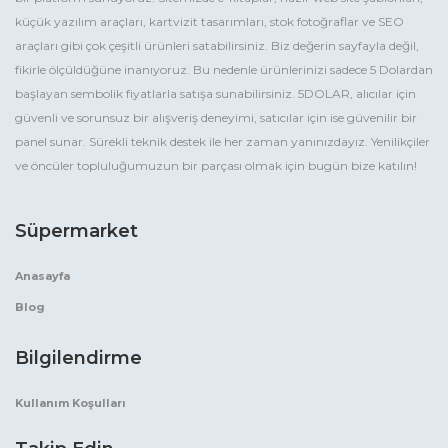
küçük yazılım araçları, kartvizit tasarımları, stok fotoğraflar ve SEO
araçları gibi çok çeşitli ürünleri satabilirsiniz. Biz değerin sayfayla değil,
fikirle ölçüldüğüne inanıyoruz. Bu nedenle ürünlerinizi sadece 5 Dolardan
başlayan sembolik fiyatlarla satışa sunabilirsiniz. 5DOLAR, alıcılar için
güvenli ve sorunsuz bir alışveriş deneyimi, satıcılar için ise güvenilir bir
panel sunar. Sürekli teknik destek ile her zaman yanınızdayız. Yenilikçiler
ve öncüler topluluğumuzun bir parçası olmak için bugün bize katılın!
Süpermarket
Anasayfa
Blog
Bilgilendirme
Kullanım Koşulları