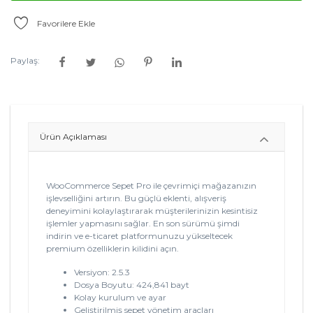
Favorilere Ekle
Paylaş:
Ürün Açıklaması
WooCommerce Sepet Pro ile çevrimiçi mağazanızın
işlevselliğini artırın. Bu güçlü eklenti, alışveriş
deneyimini kolaylaştırarak müşterilerinizin kesintisiz
işlemler yapmasını sağlar. En son sürümü şimdi
indirin ve e-ticaret platformunuzu yükseltecek
premium özelliklerin kilidini açın.
Versiyon: 2.5.3
Dosya Boyutu: 424,841 bayt
Kolay kurulum ve ayar
Geliştirilmiş sepet yönetim araçları