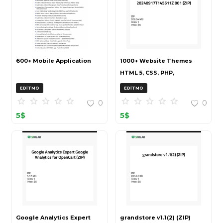
600+ Mobile Application
1000+ Website Themes
HTML 5, CSS, PHP,
WordPress Bundle
EDITMO
EDITMO
20240917T145511Z 001 (ZIP)
0
0
5
$
5
$
Google Analytics Expert
grandstore v1.1(2) (ZIP)