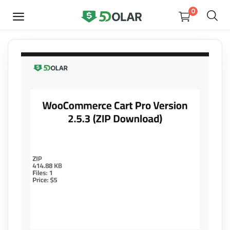
0
HEMEN
SATIŞ
YAP
Video
Tasarım
Yazılım
Dijital Kitaplar
Kurslar