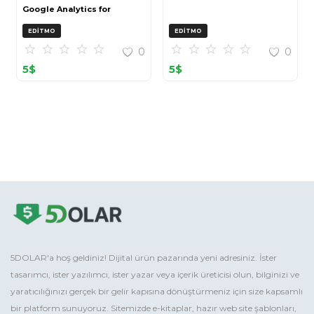
Google Analytics for
OpenCart (ZIP)
EDITMO
EDITMO
0
0
5
$
5
$
5DOLAR'a hoş geldiniz! Dijital ürün pazarında yeni adresiniz. İster
tasarımcı, ister yazılımcı, ister yazar veya içerik üreticisi olun, bilginizi ve
yaratıcılığınızı gerçek bir gelir kapısına dönüştürmeniz için size kapsamlı
bir platform sunuyoruz. Sitemizde e-kitaplar, hazır web site şablonları,