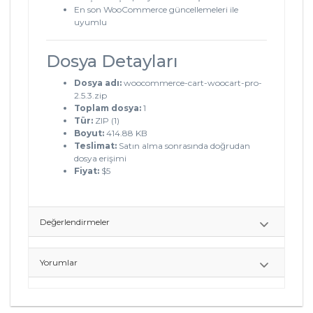
En son WooCommerce güncellemeleri ile
uyumlu
Dosya Detayları
Dosya adı:
woocommerce-cart-woocart-pro-
2.5.3.zip
Toplam dosya:
1
Tür:
ZIP (1)
Boyut:
414.88 KB
Teslimat:
Satın alma sonrasında doğrudan
dosya erişimi
Fiyat:
$5
Değerlendirmeler
Yorumlar