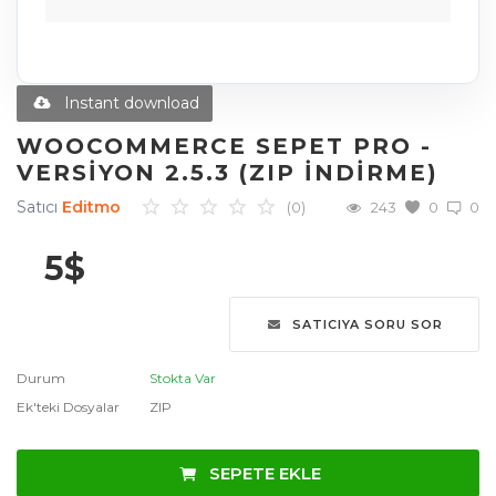
Diğer Ürünler
Blog
Instant download
Favoriler
WOOCOMMERCE SEPET PRO -
VERSIYON 2.5.3 (ZIP İNDIRME)
İletişim
Satıcı
Editmo
(0)
243
0
0
Giriş Yap
5
$
Üye Ol
SATICIYA SORU SOR
Dil
English
Türkçe
العربية
Durum
Stokta Var
Ek'teki Dosyalar
ZIP
Deutsch
SEPETE EKLE