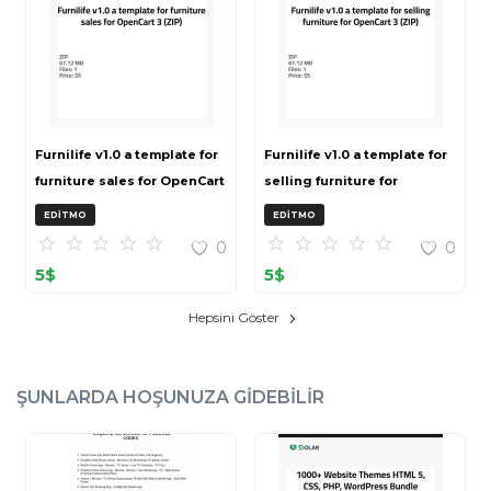
Furnilife v1.0 a template for
Furnilife v1.0 a template for
furniture sales for OpenCart
selling furniture for
3 (ZIP)
OpenCart 3 (ZIP)
EDITMO
EDITMO
0
0
5
$
5
$
Hepsini Göster
ŞUNLARDA HOŞUNUZA GIDEBILIR