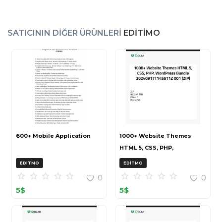
SATICININ DIĞER ÜRÜNLERI
EDITIMO
600+ Mobile Application
1000+ Website Themes
HTML 5, CSS, PHP,
WordPress Bundle
EDITMO
EDITMO
20240917T145511Z 001 (ZIP)
0
0
5
$
5
$