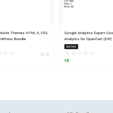
bsite Themes HTML 5, CSS,
Google Analytics Expert Google
rdPress Bundle
Analytics for OpenCart (ZIP)
T145511Z 001 (ZIP)
EDITMO
0
5
$