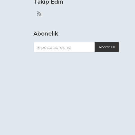
Takip Edin
Abonelik
Abone Ol