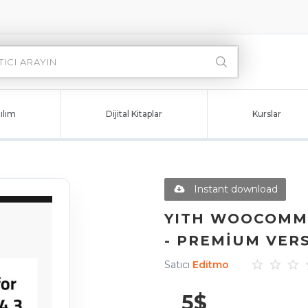
ılım
Dijital Kitaplar
Kurslar
Instant download
YITH WOOCOMME
- PREMIUM VERS
Satıcı
Editmo
5
$