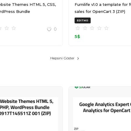
bsite Themes HTML 5, CSS,
Furnilife v1.0 a template for furniture
rdPress Bundle
sales for OpenCart 3 (ZIP)
T145511Z 001 (ZIP)
EDITMO
0
5
$
Hepsini Göster