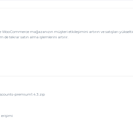
e WooCommerce mağazanızın müşteri etkileşimini artırın ve satışları yükseltin
de tekrar satın alma işlemlerini artırır.
scounts-premium1.4.3.zip
 erişimi