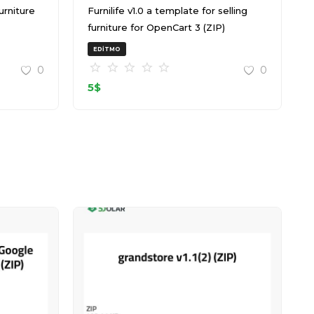
Furnilife v1.0 a template for selling
furniture for OpenCart 3 (ZIP)
EDITMO
0
0
5
$