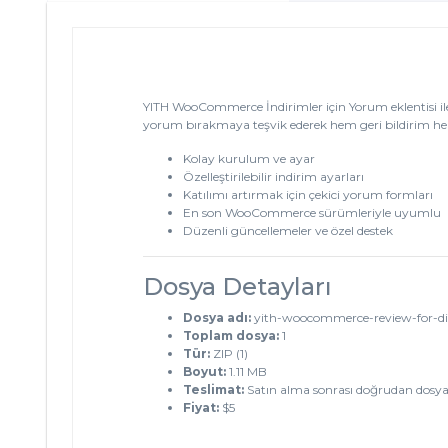
YITH WooCommerce İndirimler için Yorum eklentisi il
yorum bırakmaya teşvik ederek hem geri bildirim hem 
Kolay kurulum ve ayar
Özelleştirilebilir indirim ayarları
Katılımı artırmak için çekici yorum formları
En son WooCommerce sürümleriyle uyumlu
Düzenli güncellemeler ve özel destek
Dosya Detayları
Dosya adı:
yith-woocommerce-review-for-di
Toplam dosya:
1
Tür:
ZIP (1)
Boyut:
1.11 MB
Teslimat:
Satın alma sonrası doğrudan dosya
Fiyat:
$5