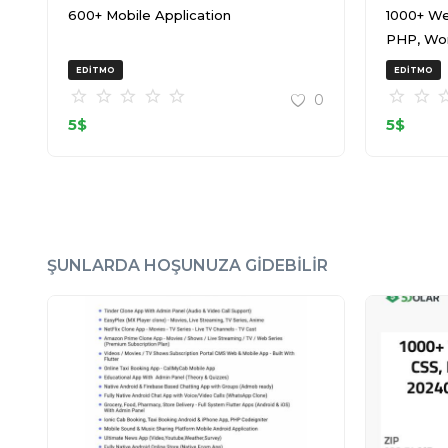
600+ Mobile Application
1000+ We
PHP, Wo
20240917
EDITMO
EDITMO
0
5
$
5
$
ŞUNLARDA HOŞUNUZA GIDEBILIR