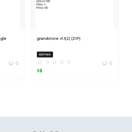
grandstore v1.1(2) (ZIP)
EDITMO
0
0
5
$