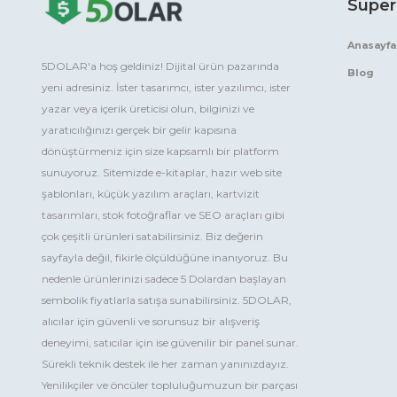
Süper
Anasayfa
5DOLAR'a hoş geldiniz! Dijital ürün pazarında
Blog
yeni adresiniz. İster tasarımcı, ister yazılımcı, ister
yazar veya içerik üreticisi olun, bilginizi ve
yaratıcılığınızı gerçek bir gelir kapısına
dönüştürmeniz için size kapsamlı bir platform
sunuyoruz. Sitemizde e-kitaplar, hazır web site
şablonları, küçük yazılım araçları, kartvizit
tasarımları, stok fotoğraflar ve SEO araçları gibi
çok çeşitli ürünleri satabilirsiniz. Biz değerin
sayfayla değil, fikirle ölçüldüğüne inanıyoruz. Bu
nedenle ürünlerinizi sadece 5 Dolardan başlayan
sembolik fiyatlarla satışa sunabilirsiniz. 5DOLAR,
alıcılar için güvenli ve sorunsuz bir alışveriş
deneyimi, satıcılar için ise güvenilir bir panel sunar.
Sürekli teknik destek ile her zaman yanınızdayız.
Yenilikçiler ve öncüler topluluğumuzun bir parçası