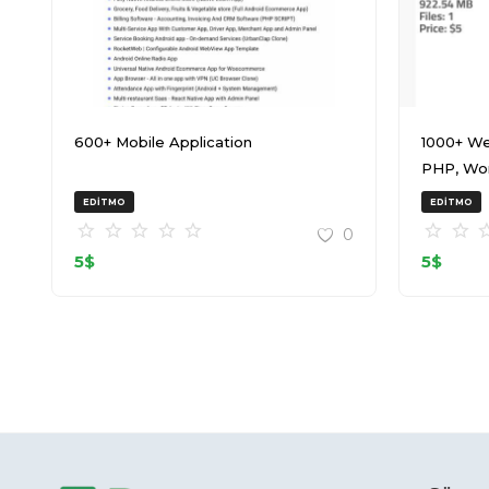
600+ Mobile Application
1000+ We
PHP, Wo
20240917
EDITMO
EDITMO
0
5
$
5
$